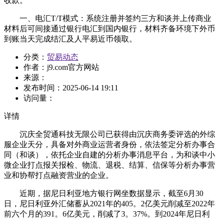
收款。
一、电汇T/T模式：系统注册并签约三方和谈并上传商业
材料后可间接通过银行电汇到国内银行，材料齐备环境下外币
到账当天完成结汇及人平易近币领取。
分类：
贸易动态
作者：
j9.com官方网站
来源：
发布时间：
2025-06-14 19:11
访问量：
详情
沉庆全贸通科技无限公司已获得由沉庆商务委评选的外综
服企业天分，具备对外商业运营者身份，依法签定分析办事合
同（和谈），依托企业自建的分析办事消息平台，为和谈中小
微企业打点报关报检、物流、退税、结算、信保等分析办事营
业和协帮打点融资营业的企业。
近期，据尼日利亚地方银行网坐数据显示，截至6月30
日，尼日利亚外汇储蓄从2021年的405。2亿美元削减至2022年
前六个月的391。6亿美元，削减了3。37%。到2024年尼日利