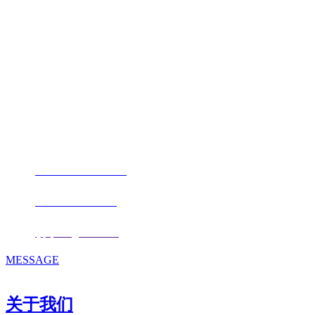
福建j9.com官方网站进出口贸易有限
公司
地址：福建省福州市仓山区仓山科技园金浦路6号福尔生物产业生态园
邮编：350000
电话：
+86-0591-88206612
手机：
+86 17853667672
邮箱：
fjqiquan@163.com
MESSAGE
关于我们