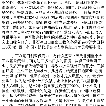
亚的外汇储蓄可能会降至291亿美元。所以，尼日利亚的外汇
储蓄很少，企业要比及结汇是很坚苦。同时，尼日利亚实行严
酷的外汇管制政策。●尼日利亚进口商如需外汇，须获得央行
核准，再委托授权外汇兑换机构从央行按期外汇拍卖市场竞买
取得，采办到的外汇需正在72小时内完成领取。●尼日利亚对
大米、纺织品、家具等41种商品实行进口管制，具体商品清单
可查询尼日利亚地方银行“商业取外汇通知布告”。●出口收入
可采用任何一种可取奈拉兑换的外币或某种的货泉结算，并存
入出口收入账户。非石油出口商出口收入必需正在拆运之日起
180天内汇回。外国人照顾现金收支境跨越1万美元需要申报。
3、正在尼日利亚做商业，有什么坚苦？因为非洲整个大
工业基 础亏弱，面对进口多出口少的窘境，从轻工业到沉工
业，良多产物都依赖于进口，导致非洲呈现外汇储蓄持久不脚
的环境，企业回款成为难点。凡是说，物流是打通商业“最初
一公里”的环节，但正在非洲，收款才是实正意义上的“最初一
公里”。因为尼日利亚外汇欠缺，企业要比及结汇根基很难。
过去六年时间，尼日利亚货泉奈拉贬值了200%。那么针对中
国企业收款难、周期长的问题，沉庆全贸通帮力中非互通有
无，盘活资产和资金。沉庆全贸通通过区块链的体例，建立了
一个全新的全球跨境收款系统，劣势正在于，间接打通中非买
卖两边，点对点领取，实现极速到账，削减汇损，凡是非洲当