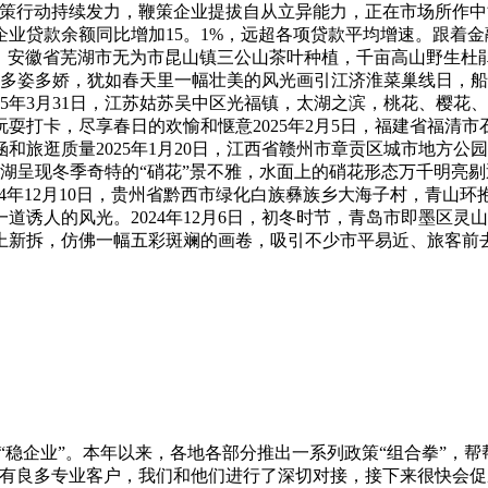
策行动持续发力，鞭策企业提拔自从立异能力，正在市场所作中
新”企业贷款余额同比增加15。1%，远超各项贷款平均增速。跟着
0日，安徽省芜湖市无为市昆山镇三公山茶叶种植，千亩高山野生杜
的多姿多娇，犹如春天里一幅壮美的风光画引江济淮菜巢线日，
5年3月31日，江苏姑苏吴中区光福镇，太湖之滨，桃花、樱花、
耍打卡，尽享春日的欢愉和惬意2025年2月5日，福建省福清
和旅逛质量2025年1月20日，江西省赣州市章贡区城市地方
城盐湖呈现冬季奇特的“硝花”景不雅，水面上的硝花形态万千明亮
4年12月10日，贵州省黔西市绿化白族彝族乡大海子村，青山环抱
诱人的风光。2024年12月6日，初冬时节，青岛市即墨区灵山
换上新拆，仿佛一幅五彩斑斓的画卷，吸引不少市平易近、旅客前
“稳企业”。本年以来，各地各部分推出一系列政策“组合拳”，
有良多专业客户，我们和他们进行了深切对接，接下来很快会促成