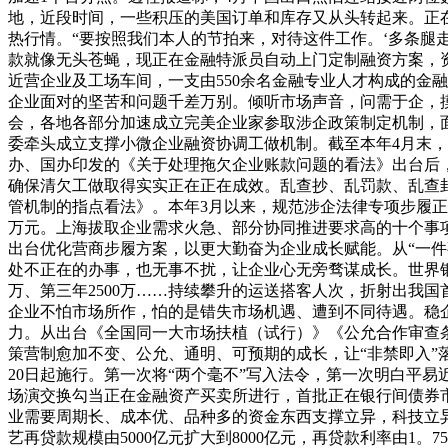
地，近段时间，一些积压的美国订单和库存又从头转起来。正在
热行情。“要按照我们本人的节拍来，对待这件工作。‘多条腿
款就像无头苍蝇，现正在金融特派员自动上门定制融资方案，
近营企业及工场车间，一支由550余名金融专业人才构成的金
企业面对的坚苦和问题千差万别。倾听市场声音，问需于企，
会，各地各部分加速成立完美企业家参取涉企政策制定机制，
委牵头成立支撑小微企业融资协调工做机制。截至本年4月末，各
办、国办印发的《关于处理拖欠企业账款问题的看法》出台后
确保清欠工做取得实实正在正在成效。乱查抄、乱罚款、乱查
管机制的指点看法》。本年3月以来，规范涉企法律专项步履正在
万元。上海拔取企业需求火急、部分协同推进要求高的十个事
出台优化营商步履方案，以更大勤奋为企业成长赋能。从“一件事
处不正在的办事，也无事不扰，让企业心无旁骛谋成长。世界银
万、第三年2500万……持续攀升的运送搭客人次，折射出我
企业不怕市场所作，怕的是错失市场机遇、遭到不同待遇。稳
力。从出台《全国同一大市场扶植（试行）》《公允合作审查
策营制愈加不变、公允、通明、可预期的成长，让“非禁即入”
20日起施行。第一次将“两个毫不”写入法令，第一次明白平
场演交换勾当正在金融资产买卖所进行，首批正在银行间债券市
业需要周期长、成本优、品种多的资金东西支撑立异，科技立异
艺再贷款规模由5000亿元扩大到8000亿元，再贷款利率由1