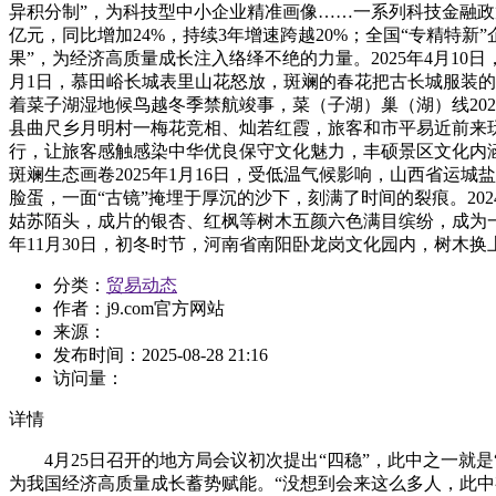
异积分制”，为科技型中小企业精准画像……一系列科技金融政
亿元，同比增加24%，持续3年增速跨越20%；全国“专精特
果”，为经济高质量成长注入络绎不绝的力量。2025年4月1
月1日，慕田峪长城表里山花怒放，斑斓的春花把古长城服装
着菜子湖湿地候鸟越冬季禁航竣事，菜（子湖）巢（湖）线202
县曲尺乡月明村一梅花竞相、灿若红霞，旅客和市平易近前来玩
行，让旅客感触感染中华优良保守文化魅力，丰硕景区文化内涵
斑斓生态画卷2025年1月16日，受低温气候影响，山西省运
脸蛋，一面“古镜”掩埋于厚沉的沙下，刻满了时间的裂痕。202
姑苏陌头，成片的银杏、红枫等树木五颜六色满目缤纷，成为一道
年11月30日，初冬时节，河南省南阳卧龙岗文化园内，树木
分类：
贸易动态
作者：
j9.com官方网站
来源：
发布时间：
2025-08-28 21:16
访问量：
详情
4月25日召开的地方局会议初次提出“四稳”，此中之一就是
为我国经济高质量成长蓄势赋能。“没想到会来这么多人，此中