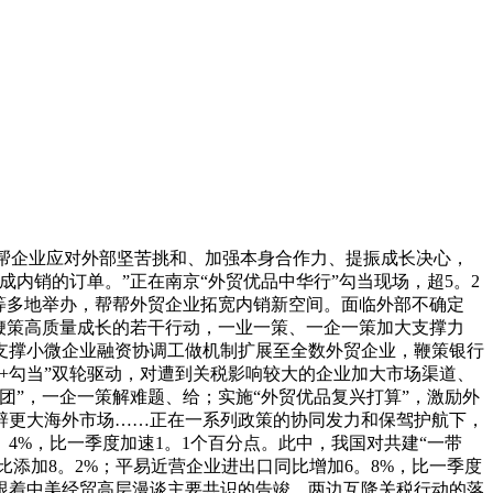
帮帮企业应对外部坚苦挑和、加强本身合作力、提振成长决心，
内销的订单。”正在南京“外贸优品中华行”勾当现场，超5。2
等多地举办，帮帮外贸企业拓宽内销新空间。面临外部不确定
鞭策高质量成长的若干行动，一业一策、一企一策加大支撑力
支撑小微企业融资协调工做机制扩展至全数外贸企业，鞭策银行
+勾当”双轮驱动，对遭到关税影响较大的企业加大市场渠道、
”，一企一策解难题、给；实施“外贸优品复兴打算”，激励外
辟更大海外市场……正在一系列政策的协同发力和保驾护航下，
4%，比一季度加速1。1个百分点。此中，我国对共建“一带
比添加8。2%；平易近营企业进出口同比增加6。8%，比一季度
跟着中美经贸高层漫谈主要共识的告竣、两边互降关税行动的落