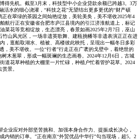
博得先机。截至3月末，科技型中小企业贷款余额已跨越3。3万
金融活水的细心浇灌，“科技之花”无望结出更多更优的“财产硕
鹃正在翠绿的茶园之间灿艳绽放，美轮美奂，美不堪收2025年4
船舶航行正在安徽省合肥市庐江县境内的引江济淮航道上，标记
油菜花等竞相绽放，生态漂亮，春景如画2025年2月7日，巫山
市石竹山风光区，一场非遗英歌舞、建瓯挑幡等非遗表演正正在进
公园内，逛船取湖水、植被、高楼彼此映托，呈现出一幅冬日多彩
剔透，美不堪收。一位“行者”行走正在广袤的戈壁中，着绝世的
树木葱翠，形成一幅斑斓的生态画卷。2024年12月6日，古城
街道花草种植的大棚里一片忙碌，种植户忙着管护花草。2024
去赏景。
帮帮企业应对外部坚苦挑和、加强本身合作力、提振成长决心，
内销的订单。”正在南京“外贸优品中华行”勾当现场，超5。2