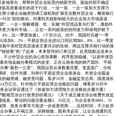
等多地举办，帮帮外贸企业拓宽内销新空间。面临外部不确定
鞭策高质量成长的若干行动，一业一策、一企一策加大支撑力
支撑小微企业融资协调工做机制扩展至全数外贸企业，鞭策银行
+勾当”双轮驱动，对遭到关税影响较大的企业加大市场渠道、
”，一企一策解难题、给；实施“外贸优品复兴打算”，激励外
辟更大海外市场……正在一系列政策的协同发力和保驾护航下，
4%，比一季度加速1。1个百分点。此中，我国对共建“一带
比添加8。2%；平易近营企业进出口同比增加6。8%，比一季度
跟着中美经贸高层漫谈主要共识的告竣、两边互降关税行动的落
链较着“热”了起来，本来暂停的订单沉货，赴美线航运送来火
在，不少外贸企业的决心愈加果断、程序愈加稳健。“以前申请贷
证着本地金融办事模式的改变。正在云南各地的财产园区、平易
办事“最初一公里”。我国运营从体数量浩繁、笼盖面广，分歧
调研、信件沟通，到举行平易近营企业座谈会、外资企业圆桌
的融资难、融资贵问题，客岁10月，金融监管总局、国度成长
14万亿元。针对拖欠平易近营企业账款问题，继客岁10月中
常务会议审议通过了《加速加力清理拖欠企业账款步履方案》，
严酷规范涉企行政查抄的看法》《关于成立健全涉企收费长效监
条。整治的问题涉案金额3。35亿元，为企业丧失9881。35
保障、政务办事等方面进一步改善营商……近段时间，不少处所
在为企办事上不竭立异、深耕细做，既有求必应，让企业感遭到无