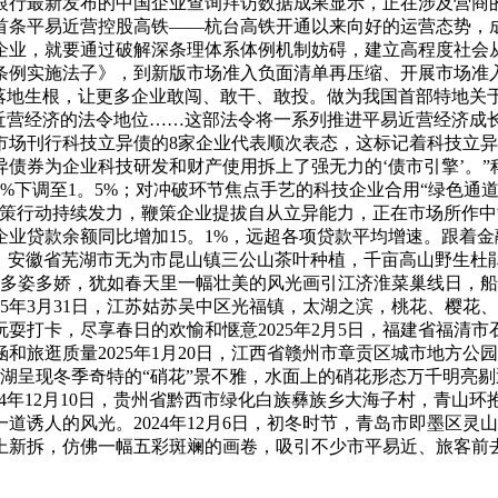
行最新发布的中国企业查询拜访数据成果显示，正在涉及营商的5
国首条平易近营控股高铁——杭台高铁开通以来向好的运营态势
企业，就要通过破解深条理体系体例机制妨碍，建立高程度社会
条例实施法子》，到新版市场准入负面清单再压缩、开展市场准
落地生根，让更多企业敢闯、敢干、敢投。做为我国首部特地关
易近营经济的法令地位……这部法令将一系列推进平易近营经济成
场刊行科技立异债的8家企业代表顺次表态，这标记着科技立异
债券为企业科技研发和财产使用拆上了强无力的‘债市引擎’。
。75%下调至1。5%；对冲破环节焦点手艺的科技企业合用“绿色通
策行动持续发力，鞭策企业提拔自从立异能力，正在市场所作中
新”企业贷款余额同比增加15。1%，远超各项贷款平均增速。跟着
0日，安徽省芜湖市无为市昆山镇三公山茶叶种植，千亩高山野生杜
的多姿多娇，犹如春天里一幅壮美的风光画引江济淮菜巢线日，
5年3月31日，江苏姑苏吴中区光福镇，太湖之滨，桃花、樱花、
耍打卡，尽享春日的欢愉和惬意2025年2月5日，福建省福清
和旅逛质量2025年1月20日，江西省赣州市章贡区城市地方
城盐湖呈现冬季奇特的“硝花”景不雅，水面上的硝花形态万千明亮
4年12月10日，贵州省黔西市绿化白族彝族乡大海子村，青山环抱
诱人的风光。2024年12月6日，初冬时节，青岛市即墨区灵山
换上新拆，仿佛一幅五彩斑斓的画卷，吸引不少市平易近、旅客前