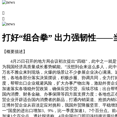


打好“组合拳” 出力强韧性—
【概要描述】
4月25日召开的地方局会议初次提出“四稳”，此中之一就是
为我国经济高质量成长蓄势赋能。“没想到会来这么多人，此中
万名不雅众来到现场，火爆的场景让不少参展企业决心满满。
性，各地各部分落实决策摆设，积极步履、协调共同，全力打
度，帮帮出口企业规避风险，扩大办事产物出海，激励外资企
加速落实各项稳外贸政策，确保应贷尽贷、应续尽续；出台帮帮
国内消费、财务金融、办事保障等四方面支撑力度；各地也正在
贸企业开辟适合国内消费者的新品，打通内销渠道、抢抓内销
泛博外贸企业从容淡定应对挑和，我国外贸降服坚苦、平稳增加
一”国度的进出口增加3。9%，比一季度加速1。7个百分点。
加速1个百分点。透社报道称，4月中国出口照旧连结接近两