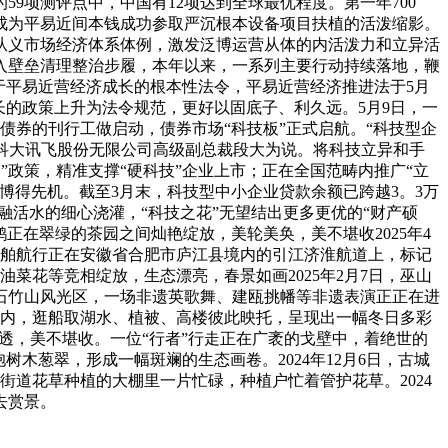
9项测评点中，中国有12项达到全球最优程度。第一年700
，成为平易近间本钱成功参取严沉根本设备项目扶植的活泼缩影。
从义市场经济体系体例，激发泛博运营从体的内活泼力和立异活
入壁垒清理整治步履，本年以来，一系列主要行动持续落地，鞭
于平易近营经济成长的根本性法令，平易近营经济推进法于5月
长的政策上升为法令规范，更好以固底子、利久远。5月9日，一
债券的刊行工做启动，债券市场“科技板”正式启航。“科技型企
”科大讯飞股份无限公司高级副总裁段大为说。将科技立异和手
道”政策，精准支撑“硬科技”企业上市；正在全国范畴内推广“立
博得先机。截至3月末，科技型中小企业贷款余额已跨越3。3万
金融活水的细心浇灌，“科技之花”无望结出更多更优的“财产硕
鹃正在翠绿的茶园之间灿艳绽放，美轮美奂，美不堪收2025年4
船舶航行正在安徽省合肥市庐江县境内的引江济淮航道上，标记
油菜花等竞相绽放，生态漂亮，春景如画2025年2月7日，巫山
市石竹山风光区，一场非遗英歌舞、建瓯挑幡等非遗表演正正在进
公园内，逛船取湖水、植被、高楼彼此映托，呈现出一幅冬日多彩
剔透，美不堪收。一位“行者”行走正在广袤的戈壁中，着绝世的
树木葱翠，形成一幅斑斓的生态画卷。2024年12月6日，古城
街道花草种植的大棚里一片忙碌，种植户忙着管护花草。2024
去赏景。