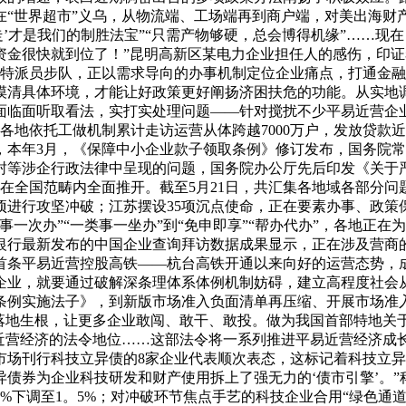
“世界超市”义乌，从物流端、工场端再到商户端，对美出海财产
走’才是我们的制胜法宝”“只需产物够硬，总会博得机缘”……现
资金很快就到位了！”昆明高新区某电力企业担任人的感伤，印
融特派员步队，正以需求导向的办事机制定位企业痛点，打通金融
摸清具体环境，才能让好政策更好阐扬济困扶危的功能。从实地
面临面听取看法，实打实处理问题——针对搅扰不少平易近营企业
地依托工做机制累计走访运营从体跨越7000万户，发放贷款近
，本年3月，《保障中小企业款子领取条例》修订发布，国务院
封等涉企行政法律中呈现的问题，国务院办公厅先后印发《关于
全国范畴内全面推开。截至5月21日，共汇集各地域各部分问题线
项进行攻坚冲破；江苏摆设35项沉点使命，正在要素办事、政策
一次办”“一类事一坐办”到“免申即享”“帮办代办”，各地正
行最新发布的中国企业查询拜访数据成果显示，正在涉及营商的5
国首条平易近营控股高铁——杭台高铁开通以来向好的运营态势
企业，就要通过破解深条理体系体例机制妨碍，建立高程度社会
条例实施法子》，到新版市场准入负面清单再压缩、开展市场准
落地生根，让更多企业敢闯、敢干、敢投。做为我国首部特地关
易近营经济的法令地位……这部法令将一系列推进平易近营经济成
场刊行科技立异债的8家企业代表顺次表态，这标记着科技立异
债券为企业科技研发和财产使用拆上了强无力的‘债市引擎’。
。75%下调至1。5%；对冲破环节焦点手艺的科技企业合用“绿色通