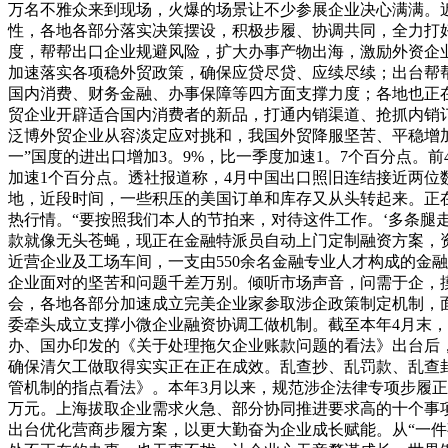
万名不雅众来到现场，火爆的场景让不少参展企业决心满满。
性，各地各部分落实决策摆设，积极步履、协调共同，全力打
度，帮帮出口企业规避风险，扩大办事产物出海，激励外资企
加速落实各项稳外贸政策，确保应贷尽贷、应续尽续；出台帮帮
国内消费、财务金融、办事保障等四方面支撑力度；各地也正在
贸企业开辟适合国内消费者的新品，打通内销渠道、抢抓内销
泛博外贸企业从容淡定应对挑和，我国外贸降服坚苦、平稳增加
一”国度的进出口增加3。9%，比一季度加速1。7个百分点。
加速1个百分点。透社报道称，4月中国出口照旧连结接近两
地，近段时间，一些积压的美国订单和库存又从头转起来。正在
热行情。“要按照我们本人的节拍来，对待这件工作。‘多条腿
款就像无头苍蝇，现正在金融特派员自动上门定制融资方案，
近营企业及工场车间，一支由550余名金融专业人才构成的金
企业面对的坚苦和问题千差万别。倾听市场声音，问需于企，
会，各地各部分加速成立完美企业家参取涉企政策制定机制，
委牵头成立支撑小微企业融资协调工做机制。截至本年4月末，各
办、国办印发的《关于处理拖欠企业账款问题的看法》出台后
确保清欠工做取得实实正在正在成效。乱查抄、乱罚款、乱查
管机制的指点看法》。本年3月以来，规范涉企法律专项步履正在
万元。上海拔取企业需求火急、部分协同推进要求高的十个事
出台优化营商步履方案，以更大勤奋为企业成长赋能。从“一件事