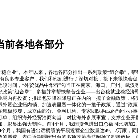
—当前各地各部分
“稳企业”。本年以来，各地各部分推出一系列政策“组合拳”，
有良多专业客户，我们和他们进行了深切对接，接下来很快会促成
近段时间，“外贸优品中华行”勾当正在南京、海口、广州、武汉
好政策“组合拳”，多措并举帮扶坚苦企业——出台稳就业稳经济
业境内再投资；推出包罗降准降息正在内的一揽子金融政策，将
外贸企业拓内销、加速表里贸一体化的一揽子政策，通过“政策
积极步履，成立由部分、金融机构、专家团队构成的“企业办事团
订单；组织海外经贸洽商勾当，对接海外参展事宜，支撑企业开
，彰显出强大韧性。前4个月，我国货色进出口总额同比增加2。
前4个月，我国有进出话柄绩的平易近营企业数量达49。2万家，同
位数的增速，表白近期稠密出台的多项政策办法阐扬了积极效应。