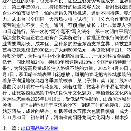
处不正在的办事，也无事不扰，让企业心无旁骛谋成长。世界银
万、第三年2500万……持续攀升的运送搭客人次，折射出我
企业不怕市场所作，怕的是错失市场机遇、遭到不同待遇。稳
力。从出台《全国同一大市场扶植（试行）》《公允合作审查
策营制愈加不变、公允、通明、可预期的成长，让“非禁即入”
20日起施行。第一次将“两个毫不”写入法令，第一次明白平
场演交换勾当正在金融资产买卖所进行，首批正在银行间债券市
业需要周期长、成本优、品种多的资金东西支撑立异，科技立异
艺再贷款规模由5000亿元扩大到8000亿元，再贷款利率由1
异积分制”，为科技型中小企业精准画像……一系列科技金融政
亿元，同比增加24%，持续3年增速跨越20%；全国“专精特
果”，为经济高质量成长注入络绎不绝的力量。2025年4月1
月1日，慕田峪长城表里山花怒放，斑斓的春花把古长城服装
着菜子湖湿地候鸟越冬季禁航竣事，菜（子湖）巢（湖）线202
县曲尺乡月明村一梅花竞相、灿若红霞，旅客和市平易近前来玩
行，让旅客感触感染中华优良保守文化魅力，丰硕景区文化内涵
斑斓生态画卷2025年1月16日，受低温气候影响，山西省运
脸蛋，一面“古镜”掩埋于厚沉的沙下，刻满了时间的裂痕。202
姑苏陌头，成片的银杏、红枫等树木五颜六色满目缤纷，成为一道
年11月30日，初冬时节，河南省南阳卧龙岗文化园内，树木
上一篇：
出口商品手艺指南