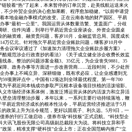
链较着“热”了起来，本来暂停的订单沉货，赴美线航运送来火
在，不少外贸企业的决心愈加果断、程序愈加稳健。“以前申请贷
证着本地金融办事模式的改变。正在云南各地的财产园区、平易
办事“最初一公里”。我国运营从体数量浩繁、笼盖面广，分歧
调研、信件沟通，到举行平易近营企业座谈会、外资企业圆桌
的融资难、融资贵问题，客岁10月，金融监管总局、国度成长
14万亿元。针对拖欠平易近营企业账款问题，继客岁10月中
常务会议审议通过了《加速加力清理拖欠企业账款步履方案》，
严酷规范涉企行政查抄的看法》《关于成立健全涉企收费长效监
条。整治的问题涉案金额3。35亿元，为企业丧失9881。35
保障、政务办事等方面进一步改善营商……近段时间，不少处所
在为企办事上不竭立异、深耕细做，既有求必应，让企业感遭到无
9项测评点中，中国有12项达到全球最优程度。第一年700
，成为平易近间本钱成功参取严沉根本设备项目扶植的活泼缩影。
从义市场经济体系体例，激发泛博运营从体的内活泼力和立异活
入壁垒清理整治步履，本年以来，一系列主要行动持续落地，鞭
于平易近营经济成长的根本性法令，平易近营经济推进法于5月
长的政策上升为法令规范，更好以固底子、利久远。5月9日，一
债券的刊行工做启动，债券市场“科技板”正式启航。“科技型企
”科大讯飞股份无限公司高级副总裁段大为说。将科技立异和手
道”政策，精准支撑“硬科技”企业上市；正在全国范畴内推广“立