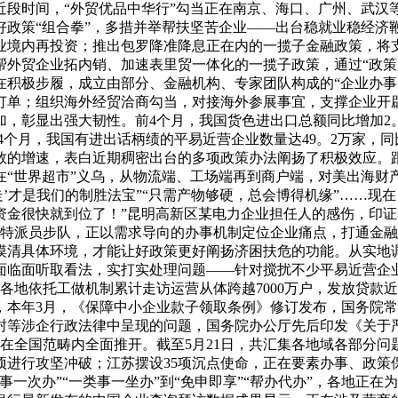
近段时间，“外贸优品中华行”勾当正在南京、海口、广州、武汉
好政策“组合拳”，多措并举帮扶坚苦企业——出台稳就业稳经济
业境内再投资；推出包罗降准降息正在内的一揽子金融政策，将
外贸企业拓内销、加速表里贸一体化的一揽子政策，通过“政策
积极步履，成立由部分、金融机构、专家团队构成的“企业办事团
订单；组织海外经贸洽商勾当，对接海外参展事宜，支撑企业开
，彰显出强大韧性。前4个月，我国货色进出口总额同比增加2。
前4个月，我国有进出话柄绩的平易近营企业数量达49。2万家，同
位数的增速，表白近期稠密出台的多项政策办法阐扬了积极效应。
“世界超市”义乌，从物流端、工场端再到商户端，对美出海财产
走’才是我们的制胜法宝”“只需产物够硬，总会博得机缘”……现
资金很快就到位了！”昆明高新区某电力企业担任人的感伤，印
融特派员步队，正以需求导向的办事机制定位企业痛点，打通金融
摸清具体环境，才能让好政策更好阐扬济困扶危的功能。从实地
面临面听取看法，实打实处理问题——针对搅扰不少平易近营企业
地依托工做机制累计走访运营从体跨越7000万户，发放贷款近
，本年3月，《保障中小企业款子领取条例》修订发布，国务院
封等涉企行政法律中呈现的问题，国务院办公厅先后印发《关于
全国范畴内全面推开。截至5月21日，共汇集各地域各部分问题线
项进行攻坚冲破；江苏摆设35项沉点使命，正在要素办事、政策
一次办”“一类事一坐办”到“免申即享”“帮办代办”，各地正