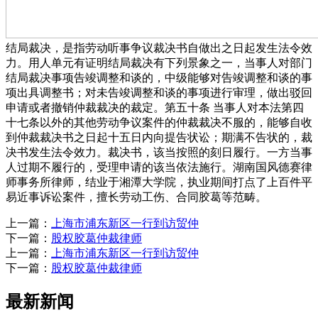
结局裁决，是指劳动听事争议裁决书自做出之日起发生法令效
力。用人单元有证明结局裁决有下列景象之一，当事人对部门
结局裁决事项告竣调整和谈的，中级能够对告竣调整和谈的事
项出具调整书；对未告竣调整和谈的事项进行审理，做出驳回
申请或者撤销仲裁裁决的裁定。第五十条 当事人对本法第四
十七条以外的其他劳动争议案件的仲裁裁决不服的，能够自收
到仲裁裁决书之日起十五日内向提告状讼；期满不告状的，裁
决书发生法令效力。裁决书，该当按照的刻日履行。一方当事
人过期不履行的，受理申请的该当依法施行。湖南国风德赛律
师事务所律师，结业于湘潭大学院，执业期间打点了上百件平
易近事诉讼案件，擅长劳动工伤、合同胶葛等范畴。
上一篇：
上海市浦东新区一行到访贸仲
下一篇：
股权胶葛仲裁律师
上一篇：
上海市浦东新区一行到访贸仲
下一篇：
股权胶葛仲裁律师
最新新闻