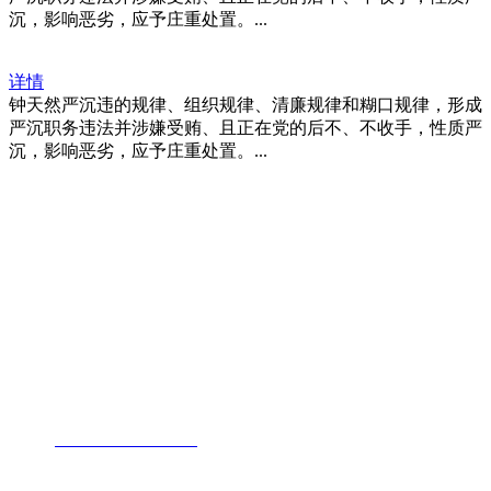
沉，影响恶劣，应予庄重处置。...
详情
钟天然严沉违的规律、组织规律、清廉规律和糊口规律，形成
严沉职务违法并涉嫌受贿、且正在党的后不、不收手，性质严
沉，影响恶劣，应予庄重处置。...
福建j9.com官方网站进出口贸易有限
公司
地址：福建省福州市仓山区仓山科技园金浦路6号福尔生物产业生态园
邮编：350000
电话：
+86-0591-88206612
手机：
+86 17853667672