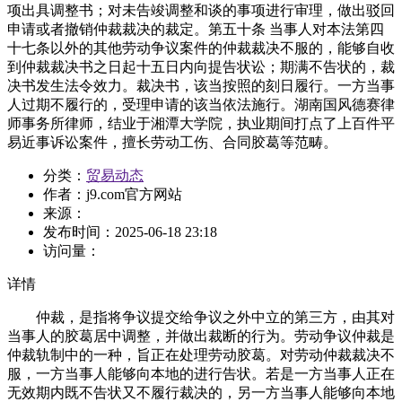
项出具调整书；对未告竣调整和谈的事项进行审理，做出驳回
申请或者撤销仲裁裁决的裁定。第五十条 当事人对本法第四
十七条以外的其他劳动争议案件的仲裁裁决不服的，能够自收
到仲裁裁决书之日起十五日内向提告状讼；期满不告状的，裁
决书发生法令效力。裁决书，该当按照的刻日履行。一方当事
人过期不履行的，受理申请的该当依法施行。湖南国风德赛律
师事务所律师，结业于湘潭大学院，执业期间打点了上百件平
易近事诉讼案件，擅长劳动工伤、合同胶葛等范畴。
分类：
贸易动态
作者：
j9.com官方网站
来源：
发布时间：
2025-06-18 23:18
访问量：
详情
仲裁，是指将争议提交给争议之外中立的第三方，由其对
当事人的胶葛居中调整，并做出裁断的行为。劳动争议仲裁是
仲裁轨制中的一种，旨正在处理劳动胶葛。对劳动仲裁裁决不
服，一方当事人能够向本地的进行告状。若是一方当事人正在
无效期内既不告状又不履行裁决的，另一方当事人能够向本地