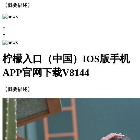
【概要描述】


柠檬入口（中国）IOS版手机
APP官网下载V8144
【概要描述】