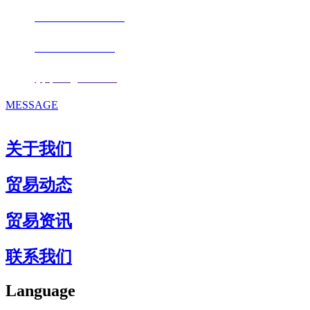
电话：
+86-0591-88206612
手机：
+86 17853667672
邮箱：
fjqiquan@163.com
MESSAGE
关于我们
贸易动态
贸易资讯
联系我们
Language