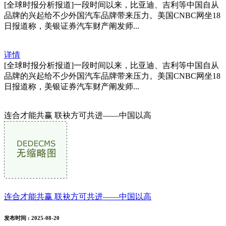
[全球时报分析报道]一段时间以来，比亚迪、吉利等中国自从
品牌的兴起给不少外国汽车品牌带来压力。美国CNBC网坐18
日报道称，美银证券汽车财产阐发师...
详情
[全球时报分析报道]一段时间以来，比亚迪、吉利等中国自从
品牌的兴起给不少外国汽车品牌带来压力。美国CNBC网坐18
日报道称，美银证券汽车财产阐发师...
连合才能共赢 联袂方可共进——中国以高
连合才能共赢 联袂方可共进——中国以高
发布时间
: 2025-08-20