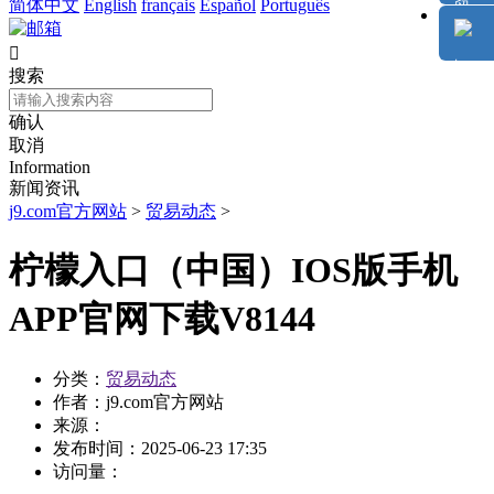
简体中文
English
français
Español
Português

搜索
确认
取消
Information
新闻资讯
j9.com官方网站
>
贸易动态
>
柠檬入口（中国）IOS版手机
APP官网下载V8144
分类：
贸易动态
作者：
j9.com官方网站
来源：
发布时间：
2025-06-23 17:35
访问量：