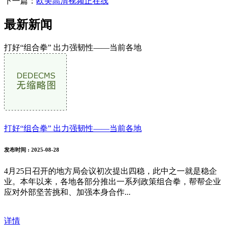
下一篇：
欧美高清视频正在线
最新新闻
打好“组合拳” 出力强韧性——当前各地
打好“组合拳” 出力强韧性——当前各地
发布时间
: 2025-08-28
4月25日召开的地方局会议初次提出四稳，此中之一就是稳企
业。本年以来，各地各部分推出一系列政策组合拳，帮帮企业
应对外部坚苦挑和、加强本身合作...
详情