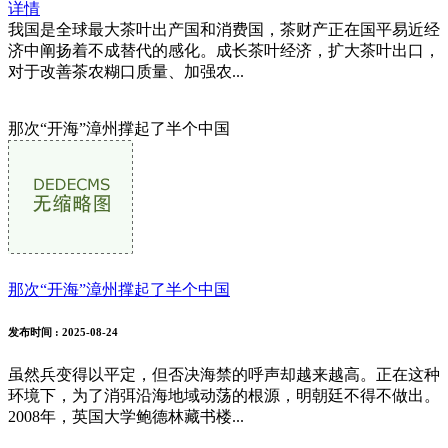
详情
我国是全球最大茶叶出产国和消费国，茶财产正在国平易近经
济中阐扬着不成替代的感化。成长茶叶经济，扩大茶叶出口，
对于改善茶农糊口质量、加强农...
那次“开海”漳州撑起了半个中国
那次“开海”漳州撑起了半个中国
发布时间
: 2025-08-24
虽然兵变得以平定，但否决海禁的呼声却越来越高。正在这种
环境下，为了消弭沿海地域动荡的根源，明朝廷不得不做出。
2008年，英国大学鲍德林藏书楼...