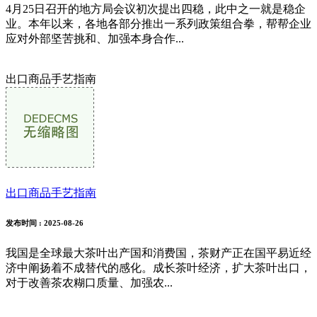
4月25日召开的地方局会议初次提出四稳，此中之一就是稳企
业。本年以来，各地各部分推出一系列政策组合拳，帮帮企业
应对外部坚苦挑和、加强本身合作...
出口商品手艺指南
出口商品手艺指南
发布时间
: 2025-08-26
我国是全球最大茶叶出产国和消费国，茶财产正在国平易近经
济中阐扬着不成替代的感化。成长茶叶经济，扩大茶叶出口，
对于改善茶农糊口质量、加强农...