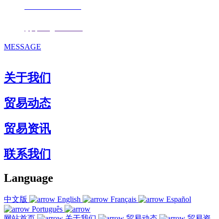
手机：
+86 17853667672
邮箱：
fjqiquan@163.com
MESSAGE
关于我们
贸易动态
贸易资讯
联系我们
Language
中文版
English
Français
Español
Português
网站首页
关于我们
贸易动态
贸易资