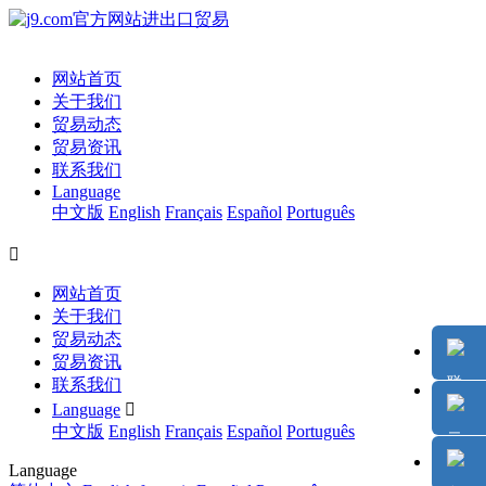
网站首页
关于我们
贸易动态
贸易资讯
联系我们
Language
中文版
English
Français
Español
Português

网站首页
关于我们
贸易动态
贸易资讯
联系我们
Language

中文版
English
Français
Español
Português
Language