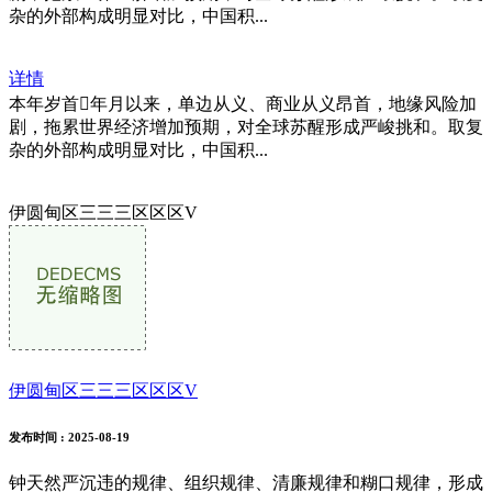
杂的外部构成明显对比，中国积...
详情
本年岁首年月以来，单边从义、商业从义昂首，地缘风险加
剧，拖累世界经济增加预期，对全球苏醒形成严峻挑和。取复
杂的外部构成明显对比，中国积...
伊圆甸区三三三区区区V
伊圆甸区三三三区区区V
发布时间
: 2025-08-19
钟天然严沉违的规律、组织规律、清廉规律和糊口规律，形成