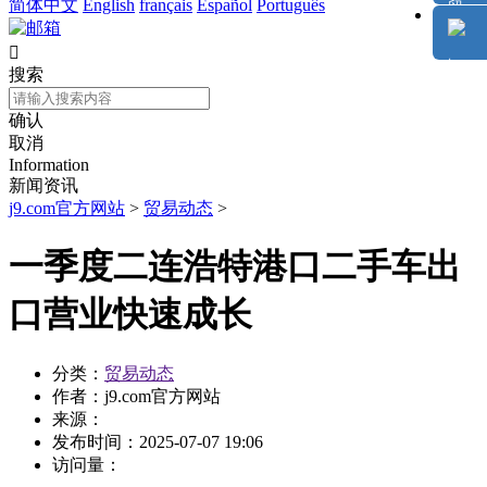
简体中文
English
français
Español
Português

搜索
确认
取消
Information
新闻资讯
j9.com官方网站
>
贸易动态
>
一季度二连浩特港口二手车出
口营业快速成长
分类：
贸易动态
作者：
j9.com官方网站
来源：
发布时间：
2025-07-07 19:06
访问量：