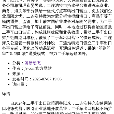
辆，以SUV、商务卡车等类型为从。大风经贸进出口无限义
务公司总司理崔旻昱说，二连浩特市搭建平台推进汽车商业。
商务、海关等部分供给一坐式打点车辆出口营业，免去我们企
业后顾之忧。二连浩特做为对蒙分析性枢纽港口，商品车等车
辆的通关、监管、加上蒙古国矿业成长对车辆的需求，为二手
车出口营业供给了有益前提。同时，本地通过获得自治区首批
二手车出口认证，构成规模效应和龙头效应，带动二手车出口
财产链向港口堆积，鞭策了二手车出口营业的快速成长。二连
海关公监管一科副科长叶帅说，二连浩特港口设立二手车出口
办事专岗，优化监管功课流程，开通绿色通道，采纳 “即到即
审”“即到即放” 通关模式，帮力二手车远销国外。
分类：
贸易动态
作者：
j9.com官方网站
来源：
发布时间：
2025-07-07 19:06
访问量：
详情
自2024年二手车出口政策调整以来，二连浩特充实使用港
口地缘劣势，吸引企业落地开展营业，二手车出口规模不竭扩
大。数据显示，2024年二连浩特累计出口涉证二手车610辆，