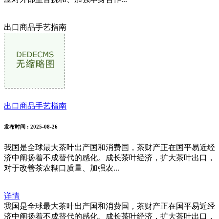
出口商品手艺指南
出口商品手艺指南
发布时间
: 2025-08-26
我国是全球最大茶叶出产国和消费国，茶财产正在国平易近经
济中阐扬着不成替代的感化。成长茶叶经济，扩大茶叶出口，
对于改善茶农糊口质量、加强农...
详情
我国是全球最大茶叶出产国和消费国，茶财产正在国平易近经
济中阐扬着不成替代的感化。成长茶叶经济，扩大茶叶出口，