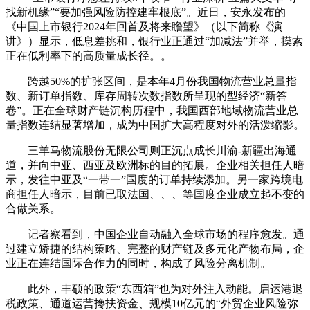
找新机缘”“要加强风险防控建牢根底”。近日，安永发布的
《中国上市银行2024年回首及将来瞻望》（以下简称《演
讲》）显示，低息差挑和，银行业正通过“加减法”并举，摸索
正在低利率下的高质量成长径。。
跨越50%的扩张区间，是本年4月份我国物流营业总量指
数、新订单指数、库存周转次数指数所呈现的型经济“新答
卷”。正在全球财产链沉构历程中，我国西部地域物流营业总
量指数连结显著增加，成为中国扩大高程度对外的活泼缩影。
三羊马物流股份无限公司则正沉点成长川渝-新疆出海通
道，并向中亚、西亚及欧洲标的目的拓展。企业相关担任人暗
示，发往中亚及“一带一”国度的订单持续添加。另一家跨境电
商担任人暗示，目前已取法国、、、等国度企业成立起不变的
合做关系。
记者察看到，中国企业自动融入全球市场的程序愈发。通
过建立矫捷的结构策略、完整的财产链及多元化产物布局，企
业正在连结国际合作力的同时，构成了风险分离机制。
此外，丰硕的政策“东西箱”也为对外注入动能。启运港退
税政策、通道运营搀扶资金、规模10亿元的“外贸企业风险弥