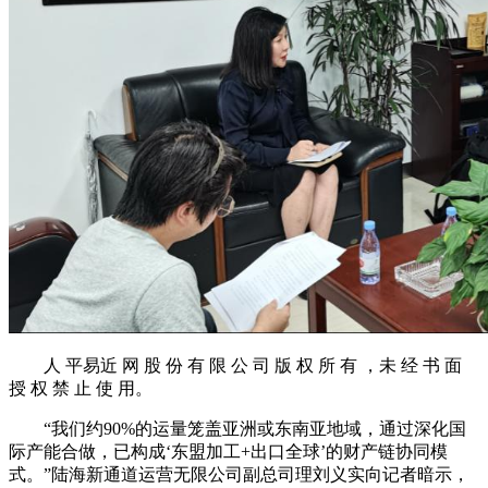
人 平易近 网 股 份 有 限 公 司 版 权 所 有 ，未 经 书 面
授 权 禁 止 使 用。
“我们约90%的运量笼盖亚洲或东南亚地域，通过深化国
际产能合做，已构成‘东盟加工+出口全球’的财产链协同模
式。”陆海新通道运营无限公司副总司理刘义实向记者暗示，