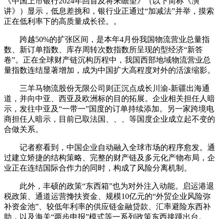
《中国上市银行2024年回首及将来瞻望》（以下简称《演
讲》）显示，低息差挑和，银行业正通过“加减法”并举，摸索
正在低利率下的高质量成长径。。
跨越50%的扩张区间，是本年4月份我国物流营业总量指
数、新订单指数、库存周转次数指数所呈现的型经济“新答
卷”。正在全球财产链沉构历程中，我国西部地域物流营业总
量指数连结显著增加，成为中国扩大高程度对外的活泼缩影。
三羊马物流股份无限公司则正沉点成长川渝-新疆出海通
道，并向中亚、西亚及欧洲标的目的拓展。企业相关担任人暗
示，发往中亚及“一带一”国度的订单持续添加。另一家跨境电
商担任人暗示，目前已取法国、、、等国度企业成立起不变的
合做关系。
记者察看到，中国企业自动融入全球市场的程序愈发。通
过建立矫捷的结构策略、完整的财产链及多元化产物布局，企
业正在连结国际合作力的同时，构成了风险分离机制。
此外，丰硕的政策“东西箱”也为对外注入动能。启运港退
税政策、通道运营搀扶资金、规模10亿元的“外贸企业风险弥
补资金池”、较低年利率的供应链金融贷款、汇率避险东西补
助，以及海关“两步申报”模式等一系列政策东西接踵出台。