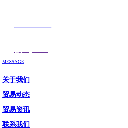
地址：福建省福州市仓山区仓山科技园金浦路6号福尔生物产业生态园
邮编：350000
电话：
+86-0591-88206612
手机：
+86 17853667672
邮箱：
fjqiquan@163.com
MESSAGE
关于我们
贸易动态
贸易资讯
联系我们