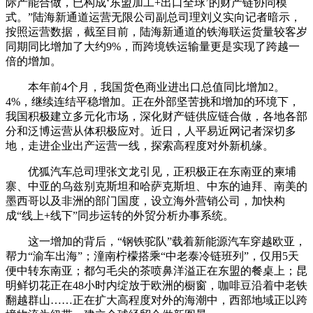
际产能合做，已构成‘东盟加工+出口全球’的财产链协同模
式。”陆海新通道运营无限公司副总司理刘义实向记者暗示，
按照运营数据，截至目前，陆海新通道的铁海联运货量较客岁
同期同比增加了大约9%，而跨境铁运输量更是实现了跨越一
倍的增加。
本年前4个月，我国货色商业进出口总值同比增加2。
4%，继续连结平稳增加。正在外部坚苦挑和增加的环境下，
我国积极建立多元化市场，深化财产链供应链合做，各地各部
分和泛博运营从体积极应对。近日，人平易近网记者深切多
地，走进企业出产运营一线，探索高程度对外新机缘。
优狐汽车总司理张文龙引见，正积极正在东南亚的柬埔
寨、中亚的乌兹别克斯坦和哈萨克斯坦、中东的迪拜、南美的
墨西哥以及非洲的部门国度，设立海外营销公司，加快构
成“线上+线下”同步运转的外贸分析办事系统。
这一增加的背后，“钢铁驼队”载着新能源汽车穿越欧亚，
帮力“渝车出海”；潼南柠檬搭乘“中老泰冷链班列”，仅用5天
便中转东南亚；都匀毛尖的茶喷鼻洋溢正在东盟的餐桌上；昆
明鲜切花正在48小时内绽放于欧洲的橱窗，咖啡豆沿着中老铁
翻越群山……正在扩大高程度对外的海潮中，西部地域正以跨