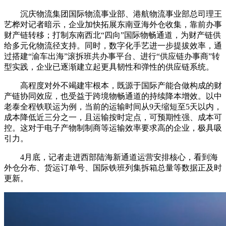
沉庆物流集团国际物流事业部、港航物流事业部总司理王
艺桦对记者暗示，企业加快拓展东南亚海外仓收集，靠前办事
财产链转移；打制东南西北“四向”国际物畅通道，为财产链供
给多元化物流径支持。同时，数字化手艺进一步提拔效率，通
过搭建“渝车出海”滚拆班共办事平台、进行“供应链办事商”转
型实践，企业已逐渐建立起更具韧性和弹性的供应链系统。
高程度对外不竭建牢根本，既源于国际产能合做构成的财
产链协同效应，也受益于跨境物畅通道的持续降本增效。以中
老泰全程铁联运为例，当前的运输时间从9天缩短至5天以内，
成本降低近三分之一，且运输按时定点，可预期性强、成本可
控。这对于电子产物制制商等运输效率要求高的企业，极具吸
引力。
4月底，记者走进西部陆海新通道运营安排核心，看到海
外仓分布、货运订单号、国际铁班列集拆箱总量等数据正及时
更新。