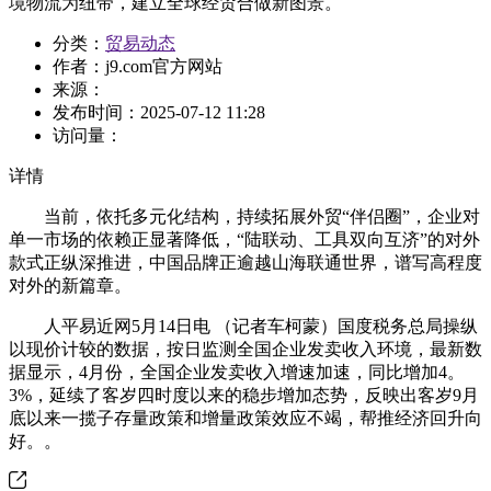
境物流为纽带，建立全球经贸合做新图景。
分类：
贸易动态
作者：
j9.com官方网站
来源：
发布时间：
2025-07-12 11:28
访问量：
详情
当前，依托多元化结构，持续拓展外贸“伴侣圈”，企业对
单一市场的依赖正显著降低，“陆联动、工具双向互济”的对外
款式正纵深推进，中国品牌正逾越山海联通世界，谱写高程度
对外的新篇章。
人平易近网5月14日电 （记者车柯蒙）国度税务总局操纵
以现价计较的数据，按日监测全国企业发卖收入环境，最新数
据显示，4月份，全国企业发卖收入增速加速，同比增加4。
3%，延续了客岁四时度以来的稳步增加态势，反映出客岁9月
底以来一揽子存量政策和增量政策效应不竭，帮推经济回升向
好。。