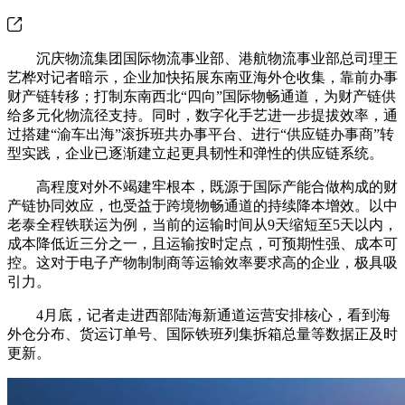
沉庆物流集团国际物流事业部、港航物流事业部总司理王
艺桦对记者暗示，企业加快拓展东南亚海外仓收集，靠前办事
财产链转移；打制东南西北“四向”国际物畅通道，为财产链供
给多元化物流径支持。同时，数字化手艺进一步提拔效率，通
过搭建“渝车出海”滚拆班共办事平台、进行“供应链办事商”转
型实践，企业已逐渐建立起更具韧性和弹性的供应链系统。
高程度对外不竭建牢根本，既源于国际产能合做构成的财
产链协同效应，也受益于跨境物畅通道的持续降本增效。以中
老泰全程铁联运为例，当前的运输时间从9天缩短至5天以内，
成本降低近三分之一，且运输按时定点，可预期性强、成本可
控。这对于电子产物制制商等运输效率要求高的企业，极具吸
引力。
4月底，记者走进西部陆海新通道运营安排核心，看到海
外仓分布、货运订单号、国际铁班列集拆箱总量等数据正及时
更新。