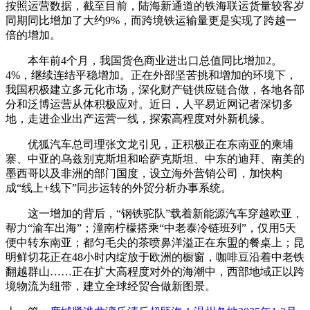
按照运营数据，截至目前，陆海新通道的铁海联运货量较客岁
同期同比增加了大约9%，而跨境铁运输量更是实现了跨越一
倍的增加。
本年前4个月，我国货色商业进出口总值同比增加2。
4%，继续连结平稳增加。正在外部坚苦挑和增加的环境下，
我国积极建立多元化市场，深化财产链供应链合做，各地各部
分和泛博运营从体积极应对。近日，人平易近网记者深切多
地，走进企业出产运营一线，探索高程度对外新机缘。
优狐汽车总司理张文龙引见，正积极正在东南亚的柬埔
寨、中亚的乌兹别克斯坦和哈萨克斯坦、中东的迪拜、南美的
墨西哥以及非洲的部门国度，设立海外营销公司，加快构
成“线上+线下”同步运转的外贸分析办事系统。
这一增加的背后，“钢铁驼队”载着新能源汽车穿越欧亚，
帮力“渝车出海”；潼南柠檬搭乘“中老泰冷链班列”，仅用5天
便中转东南亚；都匀毛尖的茶喷鼻洋溢正在东盟的餐桌上；昆
明鲜切花正在48小时内绽放于欧洲的橱窗，咖啡豆沿着中老铁
翻越群山……正在扩大高程度对外的海潮中，西部地域正以跨
境物流为纽带，建立全球经贸合做新图景。