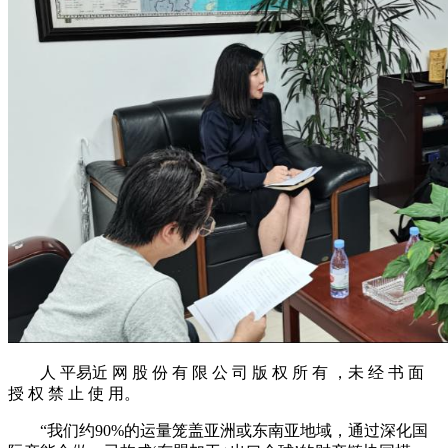
人 平易近 网 股 份 有 限 公 司 版 权 所 有 ，未 经 书 面
授 权 禁 止 使 用。
“我们约90%的运量笼盖亚洲或东南亚地域，通过深化国