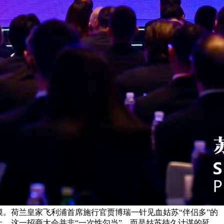
模。荷兰皇家飞利浦首席施行官贾博瑞一针见血姑苏“伴侣多”的
，这一招商大会并非“一次性勾当”，而是姑苏持久计谋的延