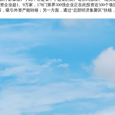
外资企业超1。9万家，178门第界500强企业正在此投资近500
等，吸引外资产能转移；另一方面，通过“总部经济集聚区”扶植