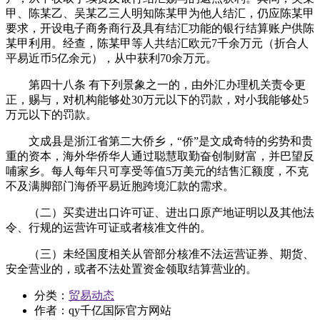
甲、陈某乙、吴某乙三人明知陈某甲为他人结汇，仍应陈某甲
要求，开设电子商务商行及具有结汇功能的银行结算账户供陈
某甲利用。经查，陈某甲等人共结汇欧元7千余万元（折合人
平易近币5亿余元），从中获利70余万元。
第四十八条 有下列景象之一的，由外汇办理机关责令更
正，赐与，对机构能够处30万元以下的罚款，对小我能够处5
万元以下的罚款。
文成县是浙江省第二大侨乡，“侨”是文成奇特的劣势和贵
重的资本，海外华侨华人通过聪慧取勤奋创制财富，并巴望反
哺家乡。每人每年只可享受等值5万美元的结售汇额度，不克
不及满脚部门海侨平易近胞跨境汇款的需求。
（二）买卖进出口许可证、进出口原产地证明以及其他法
令、行规的运营许可证或者核准文件的。
（三）未经国度相关从管部分核准不法运营证券、期货、
安全营业的，或者不法处置资金领取结算营业的。
分类：
贸易动态
作者：
qy千亿国际官方网站