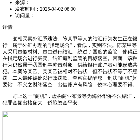
来源：
发布时间：
2025-04-02 08:00
访问量：
详情
变相买卖外汇系违法。陈某甲等人的结汇行为发生正在银
行，属于外汇办理的“指定场合”，看似，实则不法。陈某甲等
人采用虚假材料、虚由进行结汇，绕过了国度的监管，使得正
在指定场合进行买卖、结汇遭到监管的目标落空。因而，该种
行为仍然属于我国刑事冲击对象；供给银行账户者可能形成共
犯。本案陈某乙、吴某乙被相对不告状，但不告状不等于不惩
罚，二人最终被处以行政罚款。查察官提醒您，刑法“商机”莫
要钻，不义之财终落空，出借账户有风险，侥幸心理要不得。
盯上这一“商机”，虚构商业布景等为海外华侨不法结汇，
犯罪金额出格庞大，侨胞资金平安。