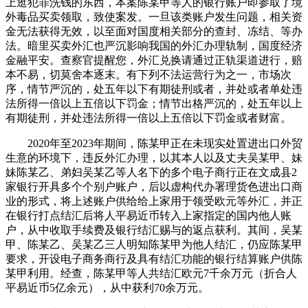
上逛犯罪洗钱的东西，本案陈某甲等人的银行账户即参取了境
外毒品买卖领取，致使案发。一旦该类账户发生问题，相关资
金无法获得无效，以至面对国度相关部分的查封、冻结、等办
法。暗里买卖外汇也严沉影响我国的外汇办理轨制，国度经济
金融平安。查察官提醒您，外汇兑换请通过正轨渠道进行，赔
本不易，切莫舍本逐末。有下列不法运营行为之一，市场次
序，情节严沉的，处五年以下有期徒刑或者，并处或者单处违
法所得一倍以上五倍以下罚金；情节出格严沉的，处五年以上
有期徒刑，并处违法所得一倍以上五倍以下罚金或者财富。
2020年至2023年期间，陈某甲正在未现实处置进出口外贸
生意的环境下，违反外汇办理，以其本人以及丈夫吴某甲、妹
妹陈某乙、弟妇吴某乙等人名下的多个电子商行正在文成县2
家银行开具多个个别户账户，后以虚构代办署理货色进出口商
业的形式，将上述账户供给给上家用于领受欧元等外汇，并正
在银行打点结汇后将人平易近币转入上家指定的国内他人账
户，从中收取手续费及银行结汇赐与的返点获利。其间，吴某
甲、陈某乙、吴某乙三人明知陈某甲为他人结汇，仍应陈某甲
要求，开设电子商务商行及具有结汇功能的银行结算账户供陈
某甲利用。经查，陈某甲等人共结汇欧元7千余万元（折合人
平易近币5亿余元），从中获利70余万元。