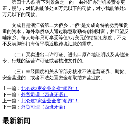
第四十八条 有下列景象之一的，由外汇办理机关责令更
正，赐与，对机构能够处30万元以下的罚款，对小我能够处5
万元以下的罚款。
文成县是浙江省第二大侨乡，“侨”是文成奇特的劣势和贵
重的资本，海外华侨华人通过聪慧取勤奋创制财富，并巴望反
哺家乡。每人每年只可享受等值5万美元的结售汇额度，不克
不及满脚部门海侨平易近胞跨境汇款的需求。
（二）买卖进出口许可证、进出口原产地证明以及其他法
令、行规的运营许可证或者核准文件的。
（三）未经国度相关从管部分核准不法运营证券、期货、
安全营业的，或者不法处置资金领取结算营业的。
上一篇：
北仑这2家企业全省“领跑”！
下一篇：
外贸司理（西班牙语）
上一篇：
北仑这2家企业全省“领跑”！
下一篇：
外贸司理（西班牙语）
最新新闻