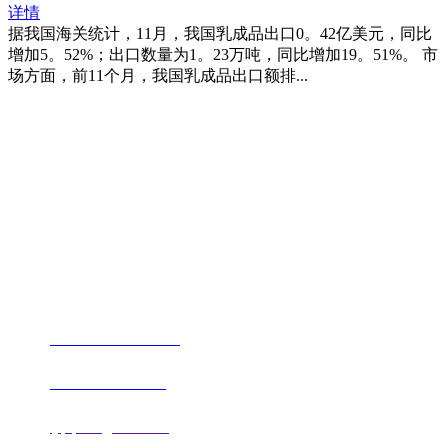
详情
据我国海关统计，11月，我国乳成品出口0。42亿美元，同比
增加5。52%；出口数量为1。23万吨，同比增加19。51%。 市
场方面，前11个月，我国乳成品出口额排...
福建qy千亿国际官方网站进出口贸易
有限公司
地址：福建省福州市仓山区仓山科技园金浦路6号福尔生物产业生态园
邮编：350000
电话：
+86-0591-88206612
手机：
+86 17853667672
邮箱：
fjqiquan@163.com