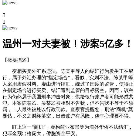


温州一对夫妻被！涉案5亿多！
【概要描述】
变相买卖外汇系违法。陈某甲等人的结汇行为发生正在银
行，属于外汇办理的“指定场合”，看似，实则不法。陈某甲等
人采用虚假材料、虚由进行结汇，绕过了国度的监管，使得正
在指定场合进行买卖、结汇遭到监管的目标落空。因而，该种
行为仍然属于我国刑事冲击对象；供给银行账户者可能形成共
犯。本案陈某乙、吴某乙被相对不告状，但不告状不等于不惩
罚，二人最终被处以行政罚款。查察官提醒您，刑法“商机”莫
要钻，不义之财终落空，出借账户有风险，侥幸心理要不得。
盯上这一“商机”，虚构商业布景等为海外华侨不法结汇，
犯罪金额出格庞大，侨胞资金平安。