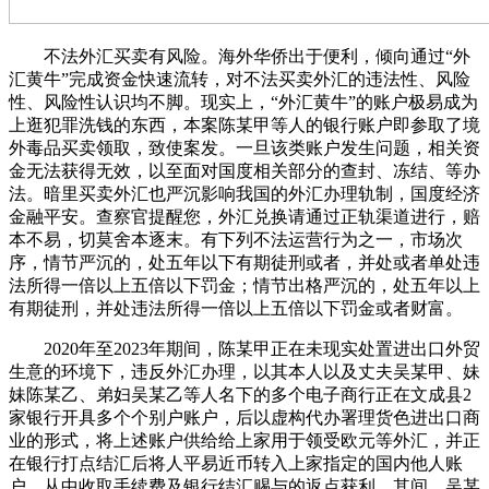
不法外汇买卖有风险。海外华侨出于便利，倾向通过“外
汇黄牛”完成资金快速流转，对不法买卖外汇的违法性、风险
性、风险性认识均不脚。现实上，“外汇黄牛”的账户极易成为
上逛犯罪洗钱的东西，本案陈某甲等人的银行账户即参取了境
外毒品买卖领取，致使案发。一旦该类账户发生问题，相关资
金无法获得无效，以至面对国度相关部分的查封、冻结、等办
法。暗里买卖外汇也严沉影响我国的外汇办理轨制，国度经济
金融平安。查察官提醒您，外汇兑换请通过正轨渠道进行，赔
本不易，切莫舍本逐末。有下列不法运营行为之一，市场次
序，情节严沉的，处五年以下有期徒刑或者，并处或者单处违
法所得一倍以上五倍以下罚金；情节出格严沉的，处五年以上
有期徒刑，并处违法所得一倍以上五倍以下罚金或者财富。
2020年至2023年期间，陈某甲正在未现实处置进出口外贸
生意的环境下，违反外汇办理，以其本人以及丈夫吴某甲、妹
妹陈某乙、弟妇吴某乙等人名下的多个电子商行正在文成县2
家银行开具多个个别户账户，后以虚构代办署理货色进出口商
业的形式，将上述账户供给给上家用于领受欧元等外汇，并正
在银行打点结汇后将人平易近币转入上家指定的国内他人账
户，从中收取手续费及银行结汇赐与的返点获利。其间，吴某