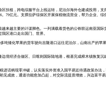
扶植，跨电综服平台上线运转，尼泊尔海外仓建成投用，支撑
16。79亿元。支撑拉萨综保区开展保税物流营业，帮力企业、
越来越主要的计谋脚色。一列满载着货色的公铁联运南亚国际货
过我区港口走出国门、世界。
0多吨矮化苹果的货车驶向吉隆港口运往尼泊尔，山南出产的苹果
隆边境经济合做区、日喀则国际陆地港，根基完成樟木镇恢复沉
进话柄现零冲破，认实落实外资准入国平易近待遇政策办法，
育初见成效，通道功能愈加凸起，对交际流提质增效，兴边富平易