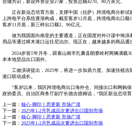
合做共识，新设外资企业27家，投资总额4270。80万美元。
正在新业态培育方面，支撑中国（拉萨）跨境电商分析试验区
上跨电平台系统逐渐构成，截至客岁12月底，跨境电商出口额
客岁11月底，新三样出口额2。96亿元。
做为我国面向南亚的主要通道，正在国度对外计谋中饰演着
用品等通过樟木港口运往尼泊尔。现正在，越来越多的商品通
2024岁首年月冬，跟着山南市扎囊县朗赛岭村两辆满载3
本本地货品出口国外。
工做演讲提出，2025年，将进一步加鼎力度。加速扶植吉
港口联动成长。
“客岁以来，我区跨境电商出口海外仓、间接出口和网购保税
政协委员、自治区商务厅副厅长德吉措姆说，“我区新业态培
上一篇：
核心·脚印丨思更新 市场广漠
下一篇：
2025年1-2月乳成品次要进出口国别市场
上一篇：
核心·脚印丨思更新 市场广漠
下一篇：
2025年1-2月乳成品次要进出口国别市场