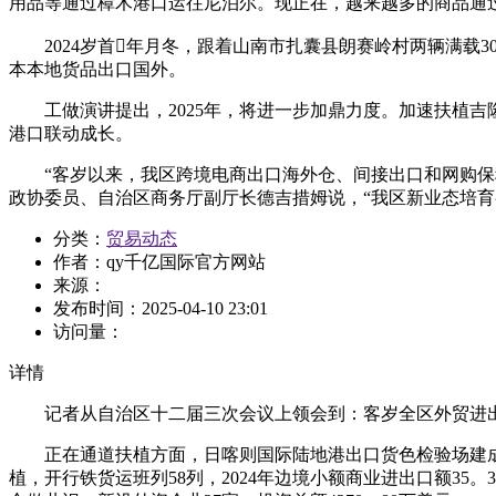
用品等通过樟木港口运往尼泊尔。现正在，越来越多的商品通
2024岁首年月冬，跟着山南市扎囊县朗赛岭村两辆满载3
本本地货品出口国外。
工做演讲提出，2025年，将进一步加鼎力度。加速扶植吉
港口联动成长。
“客岁以来，我区跨境电商出口海外仓、间接出口和网购保税
政协委员、自治区商务厅副厅长德吉措姆说，“我区新业态培
分类：
贸易动态
作者：
qy千亿国际官方网站
来源：
发布时间：
2025-04-10 23:01
访问量：
详情
记者从自治区十二届三次会议上领会到：客岁全区外贸进出口额1
正在通道扶植方面，日喀则国际陆地港出口货色检验场建成
植，开行铁货运班列58列，2024年边境小额商业进出口额35。