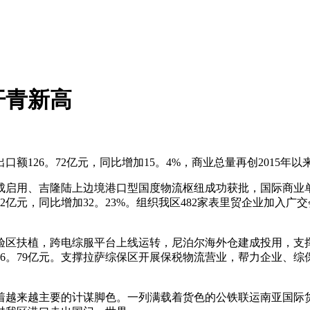
汗青新高
26。72亿元，同比增加15。4%，商业总量再创2015年以
启用、吉隆陆上边境港口型国度物流枢纽成功获批，国际商业单
32亿元，同比增加32。23%。组织我区482家表里贸企业加入
扶植，跨电综服平台上线运转，尼泊尔海外仓建成投用，支撑
16。79亿元。支撑拉萨综保区开展保税物流营业，帮力企业、
越来越主要的计谋脚色。一列满载着货色的公铁联运南亚国际货