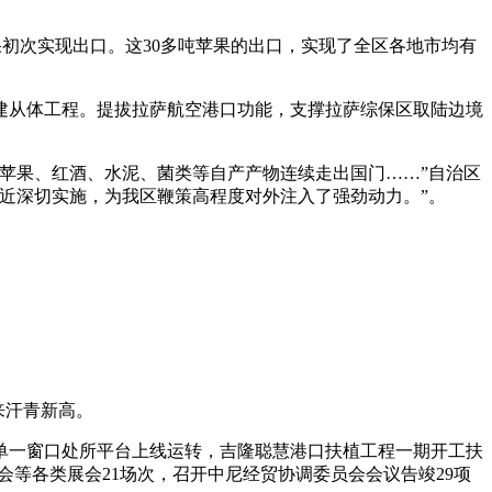
初次实现出口。这30多吨苹果的出口，实现了全区各地市均有
建从体工程。提拔拉萨航空港口功能，支撑拉萨综保区取陆边境
苹果、红酒、水泥、菌类等自产产物连续走出国门……”自治区
近深切实施，为我区鞭策高程度对外注入了强劲动力。”。
来汗青新高。
一窗口处所平台上线运转，吉隆聪慧港口扶植工程一期开工扶
广交会等各类展会21场次，召开中尼经贸协调委员会会议告竣29项