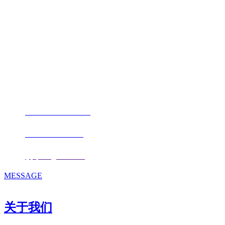
福建qy千亿国际官方网站进出口贸易
有限公司
地址：福建省福州市仓山区仓山科技园金浦路6号福尔生物产业生态园
邮编：350000
电话：
+86-0591-88206612
手机：
+86 17853667672
邮箱：
fjqiquan@163.com
MESSAGE
关于我们