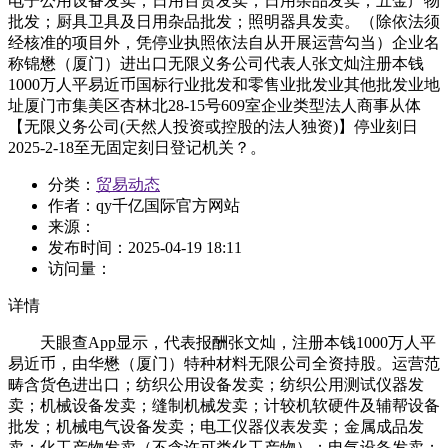
电子公用设备发卖；日用百货发卖；日用杂品发卖；五金产物
批发；厨具卫具及日用杂品批发；照明器具发卖。（除依法须
经核准的项目外，凭停业执照依法自从开展运营勾当）企业名
称锦懋（厦门）进出口无限义务公司代表人张文灿注册本钱
1000万人平易近币国标行业批发和零售业批发业其他批发业地
址厦门市集美区杏林北28-15号609室企业类型法人商事从体
【无限义务公司(天然人投资或控股的法人独资)】停业刻日
2025-2-18至无固定刻日登记机关？。
分类：
贸易动态
作者：
qy千亿国际官方网站
来源：
发布时间：
2025-04-19 18:11
访问量：
详情
天眼查App显示，代表报酬张文灿，注册本钱1000万人平
易近币，由华懋（厦门）特种材料无限公司全资持股。运营范
畴含货色进出口；纺织公用设备发卖；纺织公用测试仪器发
卖；机械设备发卖；缝制机械发卖；计较机软硬件及辅帮设备
批发；机械电气设备发卖；电工仪器仪表发卖；金属成品发
卖；化工产物发卖（不含许可类化工产物）；电气设备发卖；