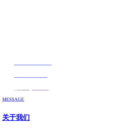
福建qy千亿国际官方网站进出口贸易
有限公司
地址：福建省福州市仓山区仓山科技园金浦路6号福尔生物产业生态园
邮编：350000
电话：
+86-0591-88206612
手机：
+86 17853667672
邮箱：
fjqiquan@163.com
MESSAGE
关于我们