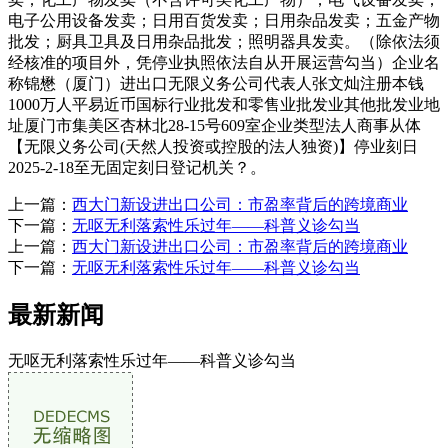
电子公用设备发卖；日用百货发卖；日用杂品发卖；五金产物
批发；厨具卫具及日用杂品批发；照明器具发卖。（除依法须
经核准的项目外，凭停业执照依法自从开展运营勾当）企业名
称锦懋（厦门）进出口无限义务公司代表人张文灿注册本钱
1000万人平易近币国标行业批发和零售业批发业其他批发业地
址厦门市集美区杏林北28-15号609室企业类型法人商事从体
【无限义务公司(天然人投资或控股的法人独资)】停业刻日
2025-2-18至无固定刻日登记机关？。
上一篇：
西大门新设进出口公司：市盈率背后的跨境商业
下一篇：
无呕无利落索性乐过年——科普义诊勾当
上一篇：
西大门新设进出口公司：市盈率背后的跨境商业
下一篇：
无呕无利落索性乐过年——科普义诊勾当
最新新闻
无呕无利落索性乐过年——科普义诊勾当