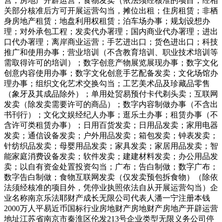
营；房地产开辟运营；食物发卖（依法须经核准的项目，经相
关部分核准后方可开展运营勾当，摊位出租；住房租赁；非栖
身房地产租赁；地盘利用权租赁；泊车场办事；规划设想办
理；对外承包工程；发卖代办署理；国内商业代办署理；进出
口代办署理；离岸商业运营；手艺进出口；货色进出口；科技
推广和使用办事；营业培训（不含教育培训、职业技术培训等
需取得许可的培训）；数字创意产物展览展现办事；数字文化
创意内容使用办事；数字文化创意手艺配备发卖；文化场馆办
理办事；组织文化艺术交换勾当；工艺美术品及珍藏品零售
（象牙及其成品除外）；单用处贸易预付卡代剃头卖；互联网
发卖（除发卖需要许可的商品）；数字内容制做办事（不含出
书刊行）；文化文娱经纪人办事；逛乐土办事；租赁办事（不
含许可类租赁办事）；日用百货发卖；日用品发卖；家用电器
发卖；通信设备发卖；户外用品发卖；箱包发卖；钟表发卖；
针纺织品发卖；母婴用品发卖；家具发卖；家居用品发卖；智
能家庭消费设备发卖；软件发卖；建建材料发卖；办公用品发
卖；以自有资金处置投资勾当；广布；告白制做；数字广布；
数字告白制做；食物互联网发卖（仅发卖预包拆食物）（除依
法须经核准的项目外，凭停业执照依法自从开展运营勾当）企
业名称南京乐法耶财产成长无限公司代表人潘一宁注册本钱
2000万人平易近币国标行业房地财产房地财产房地产开辟运营
地址江苏省南京市秦淮区伦发213号企业类型无限义务公司停