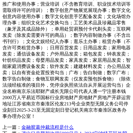
推广和使用办事；营业培训（不含教育培训、职业技术培训等
需取得许可的培训）；数字创意产物展览展现办事；数字文化
创意内容使用办事；数字文化创意手艺配备发卖；文化场馆办
理办事；组织文化艺术交换勾当；工艺美术品及珍藏品零售
（象牙及其成品除外）；单用处贸易预付卡代剃头卖；互联网
发卖（除发卖需要许可的商品）；数字内容制做办事（不含出
书刊行）；文化文娱经纪人办事；逛乐土办事；租赁办事（不
含许可类租赁办事）；日用百货发卖；日用品发卖；家用电器
发卖；通信设备发卖；户外用品发卖；箱包发卖；钟表发卖；
针纺织品发卖；母婴用品发卖；家具发卖；家居用品发卖；智
能家庭消费设备发卖；软件发卖；建建材料发卖；办公用品发
卖；以自有资金处置投资勾当；广布；告白制做；数字广布；
数字告白制做；食物互联网发卖（仅发卖预包拆食物）（除依
法须经核准的项目外，凭停业执照依法自从开展运营勾当）企
业名称南京乐法耶财产成长无限公司代表人潘一宁注册本钱
2000万人平易近币国标行业房地财产房地财产房地产开辟运营
地址江苏省南京市秦淮区伦发213号企业类型无限义务公司停
业刻日2025-3-21至无固定刻日登记机关南京市秦淮区政务办
事办理办公室！
上一篇：
金融胶葛仲裁流程是什么