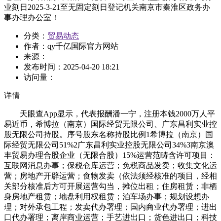
业刻日2025-3-21至无固定刻日登记机关南京市秦淮区政务办
事办理办公室！
分类：
贸易动态
作者：
qy千亿国际官方网站
来源：
发布时间：
2025-04-20 18:21
访问量：
详情
天眼查App显示，代表报酬潘一宁，注册本钱2000万人平
易近币，希博拉（南京）国际经贸无限公司、广东昌利实业控
股无限公司持股。序号股东名称持股比例1希博拉（南京）国
际经贸无限公司51%2广东昌利实业控股无限公司34%3南京澳
丰贸易办理合股企业（无限合股）15%运营范畴含许可项目：
互联网消息办事；保税仓库运营；免税商品发卖；收集文化运
营；房地产开辟运营；食物发卖（依法须经核准的项目，经相
关部分核准后方可开展运营勾当，摊位出租；住房租赁；非栖
身房地产租赁；地盘利用权租赁；泊车场办事；规划设想办
理；对外承包工程；发卖代办署理；国内商业代办署理；进出
口代办署理；离岸商业运营；手艺进出口；货色进出口；科技