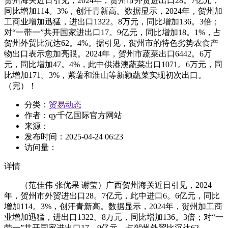
贺州海关近日引见，2024年，贺州市外贸进出口28。7亿元，
同比增加114。3%，创汗青新高。数据显示，2024年，贺州加
工商业增加迅猛，进出口1322。8万元，同比增加136。3倍；
对“一带一”共开国家进出口17。9亿元，同比增加18。1%，占
贺州外贸比沉达62。4%。据引见，贺州市的特色劣势农食产
物出口表示愈加亮眼。2024年，贺州市蔬菜出口6442。6万
元，同比增加47。4%，此中供港澳蔬菜出口1071。6万元，同
比增加171。3%，紫薯和淮山等新颖蔬菜实现初次出口。
（完）！
分类：
贸易动态
作者：
qy千亿国际官方网站
来源：
发布时间：
2025-04-24 06:23
访问量：
详情
（范佳伟 张优果 谢莹）广西贺州海关近日引见，2024
年，贺州市外贸进出口28。7亿元，此中进口6。6亿元，同比
增加114。3%，创汗青新高。数据显示，2024年，贺州加工商
业增加迅猛，进出口1322。8万元，同比增加136。3倍；对“一
带一”共开国家进出口17。9亿元，占贺州外贸比沉达62。