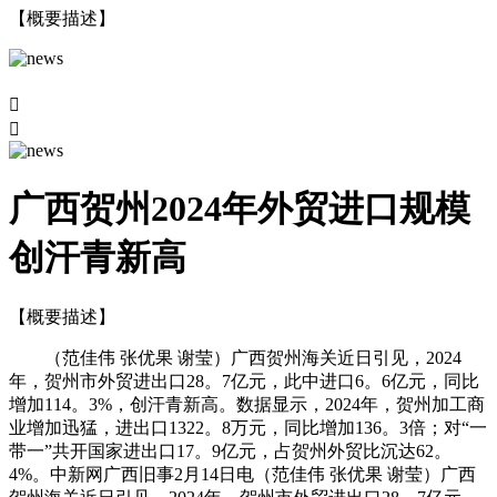
【概要描述】


广西贺州2024年外贸进口规模
创汗青新高
【概要描述】
（范佳伟 张优果 谢莹）广西贺州海关近日引见，2024
年，贺州市外贸进出口28。7亿元，此中进口6。6亿元，同比
增加114。3%，创汗青新高。数据显示，2024年，贺州加工商
业增加迅猛，进出口1322。8万元，同比增加136。3倍；对“一
带一”共开国家进出口17。9亿元，占贺州外贸比沉达62。
4%。中新网广西旧事2月14日电（范佳伟 张优果 谢莹）广西