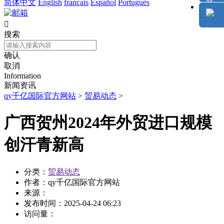
简体中文
English
français
Español
Português

搜索
确认
取消
Information
新闻资讯
qy千亿国际官方网站
>
贸易动态
>
广西贺州2024年外贸进口规模
创汗青新高
分类：
贸易动态
作者：
qy千亿国际官方网站
来源：
发布时间：
2025-04-24 06:23
访问量：