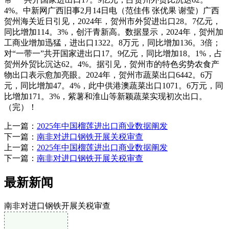
4%。中新网广西旧事2月14日电（范佳伟 张优果 谢莹）广西
贺州海关近日引见，2024年，贺州市外贸进出口28。7亿元，
同比增加114。3%，创汗青新高。数据显示，2024年，贺州加
工商业增加迅猛，进出口1322。8万元，同比增加136。3倍；
对“一带一”共开国家进出口17。9亿元，同比增加18。1%，占
贺州外贸比沉达62。4%。据引见，贺州市的特色劣势农食产
物出口表示愈加亮眼。2024年，贺州市蔬菜出口6442。6万
元，同比增加47。4%，此中供港澳蔬菜出口1071。6万元，同
比增加171。3%，紫薯和淮山等新颖蔬菜实现初次出口。
（完）！
上一篇：
2025年中国榴莲进出口商业数据阐发
下一篇：
南非对进口钢铁开展关税审查
上一篇：
2025年中国榴莲进出口商业数据阐发
下一篇：
南非对进口钢铁开展关税审查
最新新闻
南非对进口钢铁开展关税审查