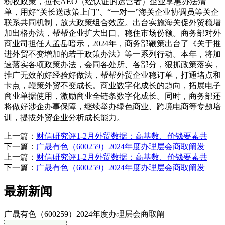
税收政策，拉长AEO（经认证的运营者）企业享惠办法清
单，用好“关长送政策上门”、“一对一”海关企业协调员等关企
联系共同机制，放大政策组合效应。出台实施海关促外贸稳增
加出格办法，帮帮企业扩大出口、稳住市场份额。商务部对外
商业司担任人孟岳暗示，2024年，商务部鞭策出台了《关于推
进外贸不变增加的若干政策办法》等一系列行动。本年，将加
速落实各项政策办法，会同各处所、各部分，狠抓政策落实，
推广无效的好经验好做法，帮帮外贸企业稳订单，打通堵点和
卡点，鞭策外贸不变成长。商业数字化成长的趋向，拓展电子
商业单据使用，激励商业全链条数字化成长。同时，商务部还
将做好涉企办事保障，继续举办绿色商业、跨境电商等专题培
训，提拔外贸企业分析成长能力。
上一篇：
财信研究评1-2月外贸数据：高基数、价钱要素共
下一篇：
广晟有色（600259）2024年度办理层会商取阐发
上一篇：
财信研究评1-2月外贸数据：高基数、价钱要素共
下一篇：
广晟有色（600259）2024年度办理层会商取阐发
最新新闻
广晟有色（600259）2024年度办理层会商取阐