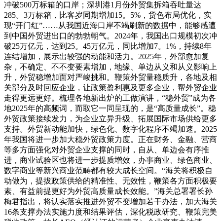
冲破500万标箱的口岸；深圳港1月份外贸集拆箱吞吐量达
285。3万标箱，比客岁同期增加15。5%，货色布局优化，实
现“开门红”……从我国近海口岸不竭刷新的数据中，能够感遭
到中国外贸进出口的勃勃朝气。2024年，我国出口规模初次冲
破25万亿元，达到25。45万亿元，同比增加7。1%，持续8年
连结增加，展示出较强的动能和活力。2025年，外部愈加复
杂，不确定、不不变要素增加，地缘、单边从义和从义影响上
升，外贸稳增加面对严峻挑和。鞭策外贸量稳质升，各地及相
关部分及时回应企业，让政策盈利惠及更多企业，帮外贸企业
走得更远更好。梳理各地新出炉的工做演讲，“稳外贸”成为各
地2025年的高频词，而取它一同呈现的，是“高质量成长”。稳
外贸政策接续发力，为企业立异升级、拓展国际市场供给更多
支持。外贸新动能加快，绿色化、数字化程序不竭加速。2025
年我国将进一步加大稳外贸政策力度。正在财务、金融、营商
等多方面强化对外贸企业支撑的同时，自从、单边会有序推
进，商业试验区也将进一步提质增效，办事商业、绿色商业、
数字商业等新兴商业范畴都有较大成长空间。“海关将积极自
动做为，提拔政策供给的精准性、无效性，鞭策各方面积极要
素、有益前提更好为外贸高质量成长效能。”海关总署署长孙
梅君指出，将认实落实推进外贸不变增加若干办法，加大海关
16条支撑办法实施力度和结果评估，深化税政研究、鞭策完美