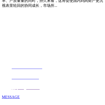
率、产质量量的同时，持久来看，这将促使国内鸡肉财产更沉
视表里轮回的协同成长，市场所...
福建qy千亿国际官方网站进出口贸易
有限公司
地址：福建省福州市仓山区仓山科技园金浦路6号福尔生物产业生态园
邮编：350000
电话：
+86-0591-88206612
手机：
+86 17853667672
邮箱：
fjqiquan@163.com
MESSAGE