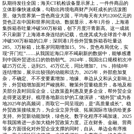
队期待发往全国；海关CT机检设备显示屏上，一件件商品的
立体影像快速成像，勾勒出跨境电商财产兴旺成长的活泼图
景。做为世界第一货色商业大国，平均每天有大约1200亿元的
货色正在中国和世界间流动。数据显示，本年1月份，上海港
集拆箱吞吐量冲破500万标箱，创下月度汗青新高。这一成就
不只刷新了上海港本身连结的记载，也使其成为全球首个单月
冲破500万标箱的口岸；深圳港1月份外贸集拆箱吞吐量达
285。3万标箱，比客岁同期增加15。5%，货色布局优化，实
现“开门红”……从我国近海口岸不竭刷新的数据中，能够感遭
到中国外贸进出口的勃勃朝气。2024年，我国出口规模初次冲
破25万亿元，达到25。45万亿元，同比增加7。1%，持续8年
连结增加，展示出较强的动能和活力。2025年，外部愈加复
杂，不确定、不不变要素增加，地缘、单边从义和从义影响上
升，外贸稳增加面对严峻挑和。鞭策外贸量稳质升，各地及相
关部分及时回应企业，让政策盈利惠及更多企业，帮外贸企业
走得更远更好。梳理各地新出炉的工做演讲，“稳外贸”成为各
地2025年的高频词，而取它一同呈现的，是“高质量成长”。稳
外贸政策接续发力，为企业立异升级、拓展国际市场供给更多
支持。外贸新动能加快，绿色化、数字化程序不竭加速。2025
年我国将进一步加大稳外贸政策力度。正在财务、金融、营商
等多方面强化对外贸企业支撑的同时，自从、单边会有序推