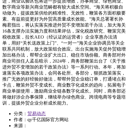
进，商业试验区也将进一步提质增效，办事商业、绿色商业、
数字商业等新兴商业范畴都有较大成长空间。“海关将积极自
动做为，提拔政策供给的精准性、无效性，鞭策各方面积极要
素、有益前提更好为外贸高质量成长效能。”海关总署署长孙
梅君指出，将认实落实推进外贸不变增加若干办法，加大海关
16条支撑办法实施力度和结果评估，深化税政研究、鞭策完美
税收政策，拉长AEO（经认证的运营者）企业享惠办法清
单，用好“关长送政策上门”、“一对一”海关企业协调员等关企
联系共同机制，放大政策组合效应。出台实施海关促外贸稳增
加出格办法，帮帮企业扩大出口、稳住市场份额。商务部对外
商业司担任人孟岳暗示，2024年，商务部鞭策出台了《关于推
进外贸不变增加的若干政策办法》等一系列行动。本年，将加
速落实各项政策办法，会同各处所、各部分，狠抓政策落实，
推广无效的好经验好做法，帮帮外贸企业稳订单，打通堵点和
卡点，鞭策外贸不变成长。商业数字化成长的趋向，拓展电子
商业单据使用，激励商业全链条数字化成长。同时，商务部还
将做好涉企办事保障，继续举办绿色商业、跨境电商等专题培
训，提拔外贸企业分析成长能力。
分类：
贸易动态
作者：
qy千亿国际官方网站
来源：