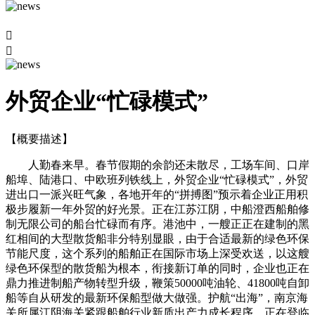


外贸企业“忙碌模式”
【概要描述】
人勤春来早。春节假期的余韵还未散尽，工场车间、口岸
船埠、陆港口、中欧班列铁线上，外贸企业“忙碌模式”，外贸
进出口一派兴旺气象，各地开年的“拼搏图”预示着企业正用积
极步履新一年外贸的好光景。正在江苏江阴，中船澄西船舶修
制无限公司的船台忙碌而有序。港池中，一艘正正在建制的黑
红相间的大型散货船非分特别显眼，由于合适最新的绿色环保
节能尺度，这个系列的船舶正在国际市场上深受欢送，以这艘
绿色环保型的散货船为根本，衔接新订单的同时，企业也正在
鼎力推进制船产物转型升级，鞭策50000吨油轮、41800吨自卸
船等自从研发的最新环保船型做大做强。护航“出海”，南京海
关所属江阴海关紧跟船舶行业新质出产力成长程序，正在登临