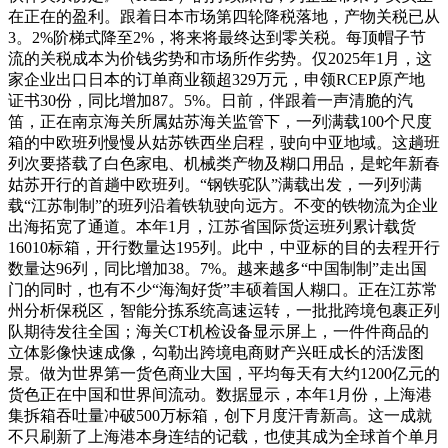
在正在的盈利。跟着日本市场第四轮降税落地，产物关税已从
3。2%阶梯式降至2%，将来将最终达到零关税。每顶帽子节
流的关税成本为价钱劣势和市场所作劣势。仅2025年1月，这
家企业出口日本的订单商业额超329万元，申领RCEP原产地
证书30份，同比增加87。5%。日前，伴跟着一声清脆的汽
笛，正在南京海关所属姑苏海关监管下，一列满载100个尺度
箱的中欧班列慢慢从姑苏铁西坐启程，驶向中亚地域。这趟班
列次要搭载了白色家电、机械类产物及糊口用品，是蛇年新春
姑苏开行的首趟中欧班列。“钢铁驼队”满载出发，一列列满
载“江苏制制”的班列沿着铁轨驶向远方。不变的铁物流为企业
出海拓宽了通道。本年1月，江苏省国际货运班列累计载货
16010标箱，开行数量达195列。此中，中亚标的目的去程开行
数量达96列，同比增加38。7%。越来越多“中国制制”走出国
门的同时，也有不少“海淘好货”丰硕着国人糊口。正在江苏常
州分析保税区，智能分拣系统高速运转，一批批跨境包裹正列
队期待发往全国；海关CT机检设备显示屏上，一件件商品的
立体影像快速成像，勾勒出跨境电商财产兴旺成长的活泼图
景。做为世界第一货色商业大国，平均每天有大约1200亿元的
货色正在中国和世界间流动。数据显示，本年1月份，上海港
集拆箱吞吐量冲破500万标箱，创下月度汗青新高。这一成就
不只刷新了上海港本身连结的记载，也使其成为全球首个单月