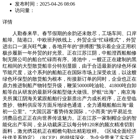
发布时间：
2025-04-26 08:06
访问量：
详情
人勤春来早。春节假期的余韵还未散尽，工场车间、口岸
船埠、陆港口、中欧班列铁线上，外贸企业“忙碌模式”，外贸
进出口一派兴旺气象，各地开年的“拼搏图”预示着企业正用积
极步履新一年外贸的好光景。正在江苏江阴，中船澄西船舶修
制无限公司的船台忙碌而有序。港池中，一艘正正在建制的黑
红相间的大型散货船非分特别显眼，由于合适最新的绿色环保
节能尺度，这个系列的船舶正在国际市场上深受欢送，以这艘
绿色环保型的散货船为根本，衔接新订单的同时，企业也正在
鼎力推进制船产物转型升级，鞭策50000吨油轮、41800吨自卸
船等自从研发的最新环保船型做大做强。护航“出海”，南京海
关所属江阴海关紧跟船舶行业新质出产力成长程序，正在登临
查抄、物料供应等方面斥地绿色通道，全力通顺船舶出海“最
初一公里”。“大国沉器”蓄势待发国际，“小而美”的平易近生
消费品也正正在向世界传送魅力。正在江苏一家制帽企业的智
能化出产车间，全从动裁床正以每分钟120米的频次精准切割
面料，激光绣花机正在帽檐勾勒出精彩纹样。《区域全面经济
伙伴关系协定》（RCEP）的持续深化，为企业带来了实实正