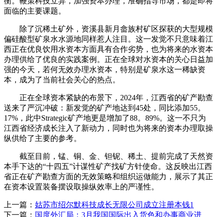
衡。鞭策科技立异，加强资本办理，准确指导市场，都是即将
面临的主要课题。
除了沉稀土矿外，资溪县新月畲族村矿区探获的大型规模
偏硅酸型矿泉水水源地同样惹人注目。这一发觉不只意味着江
西正在优良饮用水资本方面具有合作劣势，也为将来的水资本
办理供给了优良的实践案例。正在全球对水资本的关心日益加
强的今天，若何无效办理水资本，特别是矿泉水这一稀缺资
本，成为了当前社会关心的热点。
正在全球资本紧缺的布景下，2024年，江西省的矿产勘查
送来了严沉冲破：新发觉的矿产地达到45处，同比添加55。
17%，此中Strategic矿产地更是增加了88。89%。这一不只为
江西省经济成长注入了新动力，同时也为将来的资本办理取操
纵供给了主要的参考。
截至目前，锰、铜、金、钽铌、稀土、提前完成了天然资
本手下达的“十四五”计谋性矿产找矿方针使命。这反映出江西
省正在矿产勘查方面的无效策略和组织运做能力，展示了其正
在资本设置装备摆设取操纵效率上的严谨性。
上一篇：
姑苏市绍尔默科技成长无限公司成立注册本钱1
下一篇：
国度外汇局：3月我国国际出入货色和办事商业进