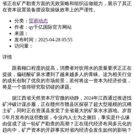
省正在矿产勘查方面的无效策略和组织运做能力，展示了其正
在资本设置装备摆设取操纵效率上的严谨性。
分类：
贸易动态
作者：
qy千亿国际官方网站
来源：
发布时间：
2025-04-28 05:55
访问量：
详情
跟着糊口程度的提高，消费者对饮用水的质量要求正正在
提拔，偏硅酸矿泉水遭到了越来越多人的青睐。这为相关行业
的成长创制了优良的市场前景，若何将这一资本为经济价值，
将是一个值得研究取切磋的课题。
据江西省天然资本厅官微的动静，2024年江西通过推进找
矿冲破计谋步履，正在赣州市赣县区探获了超大型规模的沉稀
土矿，同时正在资溪县发觉了全省最大的矿泉水水源地。岁首
年月发布的这些数据，令业内人士为之侧目，事实是什么缘
由促成了这一轮矿产勘查的高潮？正在现代经济布局多元化的
趋向中，矿产资本的开辟事实对省内经济会发生如何的影响？