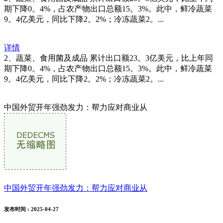
期下降0。4%，占农产物出口总额15。3%。此中，鲜冷蔬菜
9。4亿美元，同比下降2。2%；冷冻蔬菜2。...
详情
2、蔬菜、食用菌及成品 累计出口额23。3亿美元，比上年同
期下降0。4%，占农产物出口总额15。3%。此中，鲜冷蔬菜
9。4亿美元，同比下降2。2%；冷冻蔬菜2。...
中国外贸开年强劲发力：帮力应对商业从
中国外贸开年强劲发力：帮力应对商业从
发布时间
: 2025-04-27