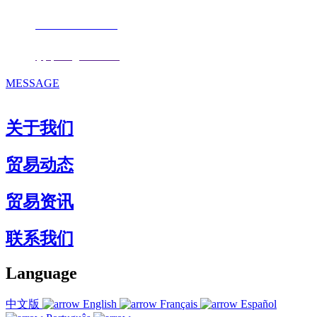
手机：
+86 17853667672
邮箱：
fjqiquan@163.com
MESSAGE
关于我们
贸易动态
贸易资讯
联系我们
Language
中文版
English
Français
Español