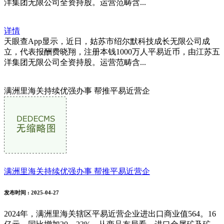
洋集团无限公司全资持股。运营范畴含...
详情
天眼查App显示，近日，姑苏市绍尔默科技成长无限公司成
立，代表报酬费晓翔，注册本钱1000万人平易近币，由江苏五
洋集团无限公司全资持股。运营范畴含...
满洲里海关持续优强办事 帮推平易近营企
满洲里海关持续优强办事 帮推平易近营企
发布时间
: 2025-04-27
2024年，满洲里海关辖区平易近营企业进出口商业值564。16