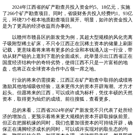
2024年江西省的矿产勘查共投入资金约5。18亿元，实施
了266个矿产勘查项目。同时，省级财务共投入经费约1。93亿
元，环绕73个根本地质勘查项目展开。明显，如许的资金投入
是为了更高的经济收益而办事的。
以赣州市赣县区的新发觉为例，其超大型规模的风化壳离
子吸附型稀土矿床，不只令江西正在沉稀土资本的储量上刷新
记载，更意味着将来将有更多的企业和本钱涌入这一行业，带
动从财产链的上逛到下逛的全面成长。此举显示出江西省正在
国度经济结构中的奇特劣势，使得江西不只是一片富裕的地
盘，也将正在全球资本合作中占领一席之地。
行业的将来仍需摸索，江西正在矿产勘查中取得的成绩将
激励其他地域吸收经验，送来更伟大的资本开辟海潮。才方才
起头。但愿将来的江西，可以或许成为标杆，凭仗丰硕的天然
资本，取得更为灿烂的成绩。前往搜狐，查看更多。
总的来看，江西省2024年的矿产新发觉不只代表了处所经
济的增加点，更预示着将来更大规模的资本开辟取操纵前景。
但正在把握机缘的同时，我们也要加强资本的可持续开辟，确
保正在满脚经济成长的同时，可以或许实现对的取生态的均