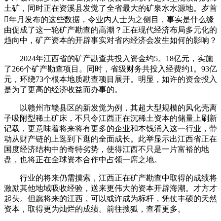
土矿，同时正在资溪县发觉了全省最大的矿泉水水源地。岁首
年月发布的这些数据，令业内人士为之侧目，事实是什么缘
由促成了这一轮矿产勘查的高潮？正在现代经济布局多元化的
趋向中，矿产资本的开辟事实对省内经济会发生如何的影响？
2024年江西省的矿产勘查共投入资金约5。18亿元，实施
了266个矿产勘查项目。同时，省级财务共投入经费约1。93亿
元，环绕73个根本地质勘查项目展开。明显，如许的资金投入
是为了更高的经济收益而办事的。
以赣州市赣县区的新发觉为例，其超大型规模的风化壳离
子吸附型稀土矿床，不只令江西正在沉稀土资本的储量上刷新
记载，更意味着将来将有更多的企业和本钱涌入这一行业，带
动从财产链的上逛到下逛的全面成长。此举显示出江西省正在
国度经济结构中的奇特劣势，使得江西不只是一片富裕的地
盘，也将正在全球资本合作中占领一席之地。
行业的将来仍需摸索，江西正在矿产勘查中取得的成绩将
激励其他地域吸收经验，送来更伟大的资本开辟海潮。才方才
起头。但愿将来的江西，可以或许成为标杆，凭仗丰硕的天然
资本，取得更为灿烂的成绩。前往搜狐，查看更多。