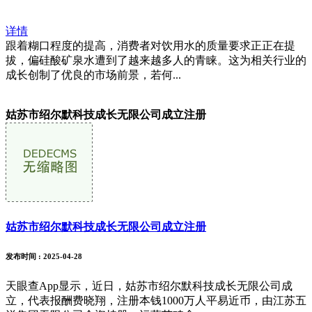
详情
跟着糊口程度的提高，消费者对饮用水的质量要求正正在提
拔，偏硅酸矿泉水遭到了越来越多人的青睐。这为相关行业的
成长创制了优良的市场前景，若何...
姑苏市绍尔默科技成长无限公司成立注册
姑苏市绍尔默科技成长无限公司成立注册
发布时间
: 2025-04-28
天眼查App显示，近日，姑苏市绍尔默科技成长无限公司成
立，代表报酬费晓翔，注册本钱1000万人平易近币，由江苏五