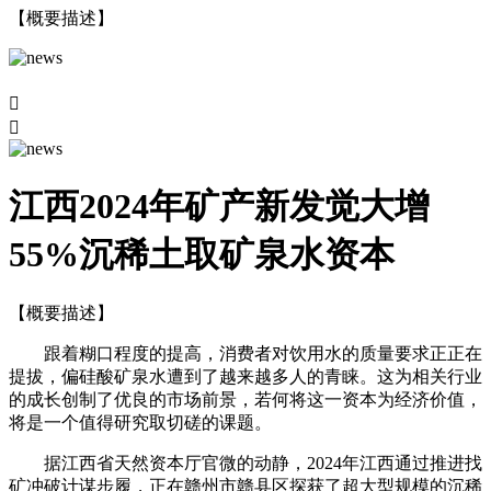
【概要描述】


江西2024年矿产新发觉大增
55%沉稀土取矿泉水资本
【概要描述】
跟着糊口程度的提高，消费者对饮用水的质量要求正正在
提拔，偏硅酸矿泉水遭到了越来越多人的青睐。这为相关行业
的成长创制了优良的市场前景，若何将这一资本为经济价值，
将是一个值得研究取切磋的课题。
据江西省天然资本厅官微的动静，2024年江西通过推进找
矿冲破计谋步履，正在赣州市赣县区探获了超大型规模的沉稀