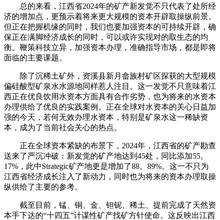
总的来看，江西省2024年的矿产新发觉不只代表了处所经
济的增加点，更预示着将来更大规模的资本开辟取操纵前景。
但正在把握机缘的同时，我们也要加强资本的可持续开辟，确
保正在满脚经济成长的同时，可以或许实现对的取生态的均
衡。鞭策科技立异，加强资本办理，准确指导市场，都是即将
面临的主要课题。
除了沉稀土矿外，资溪县新月畲族村矿区探获的大型规模
偏硅酸型矿泉水水源地同样惹人注目。这一发觉不只意味着江
西正在优良饮用水资本方面具有合作劣势，也为将来的水资本
办理供给了优良的实践案例。正在全球对水资本的关心日益加
强的今天，若何无效办理水资本，特别是矿泉水这一稀缺资
本，成为了当前社会关心的热点。
正在全球资本紧缺的布景下，2024年，江西省的矿产勘查
送来了严沉冲破：新发觉的矿产地达到45处，同比添加55。
17%，此中Strategic矿产地更是增加了88。89%。这一不只为
江西省经济成长注入了新动力，同时也为将来的资本办理取操
纵供给了主要的参考。
截至目前，锰、铜、金、钽铌、稀土、提前完成了天然资
本手下达的“十四五”计谋性矿产找矿方针使命。这反映出江西