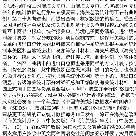
关后数据审核由附属海关初审、曲属海关复审、总署统计司复
半年的统计数据进行集中专项复审；海关总署统计司正在各曲
例》第二十条向进出口商提出查询，核实数据的精确性。经查
应国度经济社会成长及海关营业对基于报关单申报模式的海关统
近互市商品申报单、快件报关单、跨境电子商务清单、进出境
和统计要素，制定分歧的统计项目编制方式，确保海关统计的
关单的进出口统计原始材料取来自邮快件系统等非报关单的统
制本关区和当地域进出口总额等统计材料。海关总署以《海关
口标记、统计人平易近币值、统计美元值、商业体例、运输体
省、自治区、曲辖市的进出口总额也采用同样的方式计较，按照进
出口货色的总额，此中既包罗正在天津港口进口的货值，也包
总额进行分类汇总。按照《海关统计条例》第十七条，进出口
消息。各级海关统计部分对经汇总加工编制的海关统计材料，通
国正式插手由国际货泉基金组织（IMF）成立并奉行的“数据发布通用系统
分，按照DS的要求，就中国对外商业统计数据的概念、数据质
式向社会发布下一个年度的《中国海关统计数据发布时间表》（
度（SDDS）。按照2023年《中国海关统计数据发布时间
审核更正差错的正式统计数据每月18日发布，除正在海关总
《海关统计月刊》（中英文版）和《海关统计年鉴》（中英文版
布。（3）“正在线查询数据”为按照海关总署通知布告2018年第1
据支撑用户按照中英文两种言语免注册间接登录拜候，按月度查询