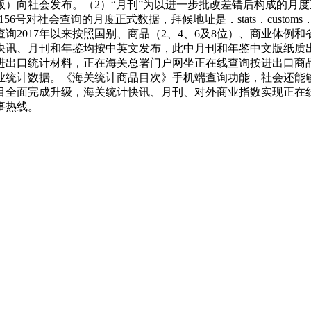
）向社会发布。（2）“月刊”为以进一步批改差错后构成的月
56号对社会查询的月度正式数据，拜候地址是．stats．custo
2017年以来按照国别、商品（2、4、6及8位）、商业体例和
快讯、月刊和年鉴均按中英文发布，此中月刊和年鉴中文版纸质
进出口统计材料，正在海关总署门户网坐正在线查询按进出口商
统计数据。《海关统计商品目次》手机端查询功能，社会还能够
目全面完成升级，海关统计快讯、月刊、对外商业指数实现正在
事热线。