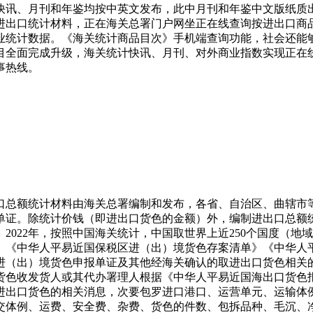
快讯、月刊和年鉴均按中英文发布，此中月刊和年鉴中文版纸质
进出口统计材料，正在海关总署门户网坐正在线查询按进出口商
统计数据。《海关统计商品目次》手机端查询功能，社会还能够
目全面完成升级，海关统计快讯、月刊、对外商业指数实现正在
事热线。
总额统计材料由海关总署编制和发布，各省、自治区、曲辖市等
单证。除统计价钱（即进出口货色的金额）外，编制进出口总额
022年，按照中国海关统计，中国取世界上近250个国度（地域
》《中华人平易近国保税区进（出）境货色存案清单》《中华人
进（出）境货色申报单证及其他经海关确认的取进出口货色相关
货色收发货人或其代办署理人根据《中华人平易近国海出口货色
进出口货色的相关消息，次要包罗进口港口、运营单元、运输体
交体例、运费、安全费、杂费、货色的件数、包拆品种、毛沉、