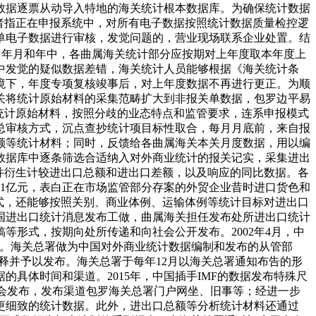
数据逐票从动导入特地的海关统计根本数据库。为确保统计数据
者指正在申报系统中，对所有电子数据按照统计数据质量检控逻
单电子数据进行审核，发觉问题的，营业现场联系企业处置。结
年月和年中，各曲属海关统计部分应按期对上年度取本年度上
中发觉的疑似数据差错，海关统计人员能够根据《海关统计条
境下，年度专项复核竣事后，对上年度数据不再进行更正。为顺
海关将统计原始材料的采集范畴扩大到非报关单数据，包罗边平易
统计原始材料，按照分歧的业态特点和监管要求，连系申报模式
总审核方式，沉点查抄统计项目标性取合，每月月底前，来自报
额等统计材料；同时，反馈给各曲属海关本关月度数据，用以编
数据库中逐条筛选合适纳入对外商业统计的报关记实，采集进出
并衍生计较进出口总额和进出口差额，以及响应的同比数据。各
0。1亿元，表白正在市场监管部分存案的外贸企业昔时进口货色和
式，还能够按照关别、商业体例、运输体例等统计目标对进出口
国进出口统计消息发布工做，曲属海关担任发布处所进出口统计
形式，按期向处所传递和向社会公开发布。2002年4月，中
以下简称DS）。海关总署做为中国对外商业统计数据编制和发布的从管部
释并予以发布。海关总署于每年12月以海关总署通知布告的形
具体时间和渠道。2015年，中国插手IMF的数据发布特殊尺
社会发布，发布渠道包罗海关总署门户网坐、旧事等；经进一步
更细致的统计数据。此外，进出口总额等分析统计材料还通过