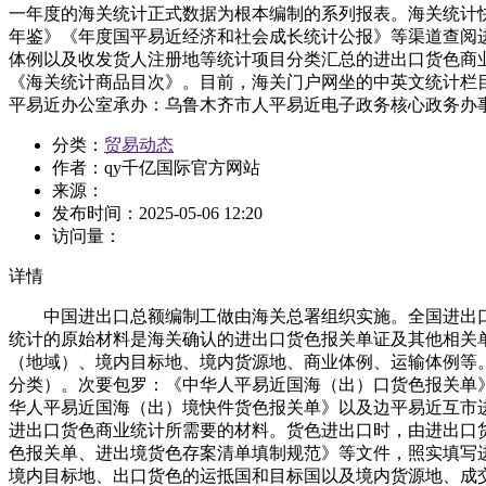
一年度的海关统计正式数据为根本编制的系列报表。海关统计
年鉴》《年度国平易近经济和社会成长统计公报》等渠道查阅
体例以及收发货人注册地等统计项目分类汇总的进出口货色商业
《海关统计商品目次》。目前，海关门户网坐的中英文统计栏
平易近办公室承办：乌鲁木齐市人平易近电子政务核心政务办
分类：
贸易动态
作者：
qy千亿国际官方网站
来源：
发布时间：
2025-05-06 12:20
访问量：
详情
中国进出口总额编制工做由海关总署组织实施。全国进出口
统计的原始材料是海关确认的进出口货色报关单证及其他相关
（地域）、境内目标地、境内货源地、商业体例、运输体例等。2
分类）。次要包罗：《中华人平易近国海（出）口货色报关单
华人平易近国海（出）境快件货色报关单》以及边平易近互市
进出口货色商业统计所需要的材料。货色进出口时，由进出口
色报关单、进出境货色存案清单填制规范》等文件，照实填写
境内目标地、出口货色的运抵国和目标国以及境内货源地、成