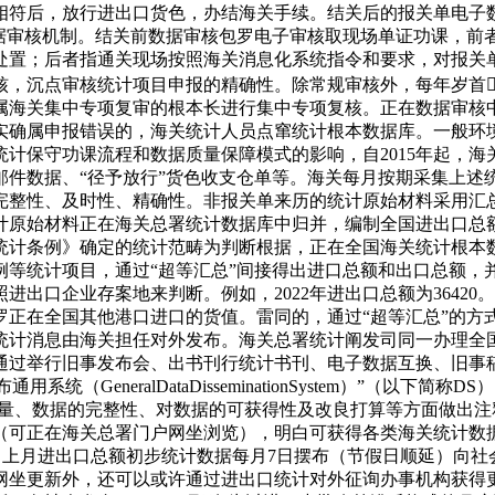
相符后，放行进出口货色，办结海关手续。结关后的报关单电子
数据审核机制。结关前数据审核包罗电子审核取现场单证功课，前
处置；后者指通关现场按照海关消息化系统指令和要求，对报关
核，沉点审核统计项目申报的精确性。除常规审核外，每年岁首
属海关集中专项复审的根本长进行集中专项复核。正在数据审核
实确属申报错误的，海关统计人员点窜统计根本数据库。一般环
计保守功课流程和数据质量保障模式的影响，自2015年起，
邮件数据、“径予放行”货色收支仓单等。海关每月按期采集上述
完整性、及时性、精确性。非报关单来历的统计原始材料采用汇
计原始材料正在海关总署统计数据库中归并，编制全国进出口总
统计条例》确定的统计范畴为判断根据，正在全国海关统计根本
例等统计项目，通过“超等汇总”间接得出进口总额和出口总额，
出口企业存案地来判断。例如，2022年进出口总额为3642
罗正在全国其他港口进口的货值。雷同的，通过“超等汇总”的方
统计消息由海关担任对外发布。海关总署统计阐发司同一办理全
过举行旧事发布会、出书刊行统计书刊、电子数据互换、旧事稿等
（GeneralDataDisseminationSystem）”（
量、数据的完整性、对数据的可获得性及改良打算等方面做出注
可正在海关总署门户网坐浏览），明白可获得各类海关统计数据的
表》，上月进出口总额初步统计数据每月7日摆布（节假日顺延）向
署网坐更新外，还可以或许通过进出口统计对外征询办事机构获得