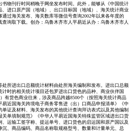
出书物刊行时间稍晚于网坐发布时间。此外，能够从《中国统计
品、进口原产国（地域）、出口目标国（地域）、海关统计商业
通过海关发布、海关数库等微信号查询2002年以来各年度的
线查询取下载。创办：乌鲁木齐市人平易近从办：乌鲁木齐市人
处所进出口总额统计材料由处所海关编制和发布。进出口总额
统计时的相关统计项目还包罗进出口货色的品种、商业伙伴国
）有货色商业往来，涉及商品跨越8500个（按照海关统计商品
平易近国海关跨境电子商务零售进（出）口商品申报清单》《中
的单证及材料、海关发布的其他统计查询拜访表式以及其他编制
报关单填制规范》《中华人平易近国海关特殊监管区域进出口货
例、运输工签字称、提运单号、进口货色的启运国和原产国以及
净沉、商品编码、商品名称取规格型号、数量和计量单元、总