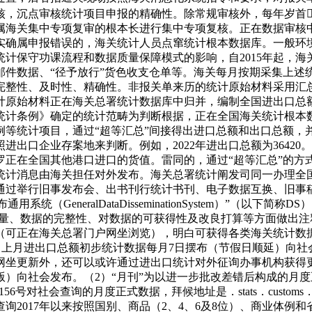
核，沉点审核统计项目申报的精确性。除常规审核外，每年岁首
属海关集中专项复审的根本长进行集中专项复核。正在数据审核
实确属申报错误的，海关统计人员点窜统计根本数据库。一般环
计保守功课流程和数据质量保障模式的影响，自2015年起，
邮件数据、“径予放行”货色收支仓单等。海关每月按期采集上述
完整性、及时性、精确性。非报关单来历的统计原始材料采用汇
计原始材料正在海关总署统计数据库中归并，编制全国进出口总
统计条例》确定的统计范畴为判断根据，正在全国海关统计根本
例等统计项目，通过“超等汇总”间接得出进口总额和出口总额，
出口企业存案地来判断。例如，2022年进出口总额为3642
罗正在全国其他港口进口的货值。雷同的，通过“超等汇总”的方
统计消息由海关担任对外发布。海关总署统计阐发司同一办理全
过举行旧事发布会、出书刊行统计书刊、电子数据互换、旧事稿等
（GeneralDataDisseminationSystem）”（
量、数据的完整性、对数据的可获得性及改良打算等方面做出注
可正在海关总署门户网坐浏览），明白可获得各类海关统计数据的
表》，上月进出口总额初步统计数据每月7日摆布（节假日顺延）向
署网坐更新外，还可以或许通过进出口统计对外征询办事机构获得
）向社会发布。（2）“月刊”为以进一步批改差错后构成的月
56号对社会查询的月度正式数据，拜候地址是．stats．custo
2017年以来按照国别、商品（2、4、6及8位）、商业体例和