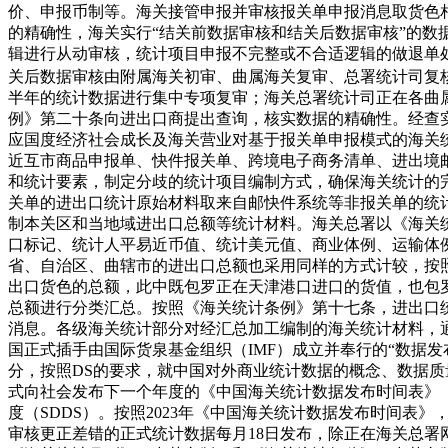
价、申报币制等。海关接管申报并审核报关单申报消息取货色
的精确性，海关实行“结关前数据审核和结关后数据审核”的
辑进行从动审核，统计项目申报不完整或不合适逻辑的做退单
关后数据审核由附属海关初审、曲属海关复审、总署统计司复
半年的统计数据进行集中专项复审；海关总署统计司正在各曲
例》第二十条向进出口商提出查询，核实数据的精确性。经查
应国度经济社会成长及海关营业对基于报关单申报模式的海关统
近互市商品申报单、快件报关单、跨境电子商务清单、进出境
和统计要素，制定分歧的统计项目编制方式，确保海关统计的
关单的进出口统计原始材料取来自邮快件系统等非报关单的统
制本关区和当地域进出口总额等统计材料。海关总署以《海关
口标记、统计人平易近币值、统计美元值、商业体例、运输体
省、自治区、曲辖市的进出口总额也采用同样的方式计较，按照进
出口货色的总额，此中既包罗正在天津港口进口的货值，也包
总额进行分类汇总。按照《海关统计条例》第十七条，进出口
消息。各级海关统计部分对经汇总加工编制的海关统计材料，通
国正式插手由国际货泉基金组织（IMF）成立并奉行的“数据发布通用系统
分，按照DS的要求，就中国对外商业统计数据的概念、数据质
式向社会发布下一个年度的《中国海关统计数据发布时间表》（
度（SDDS）。按照2023年《中国海关统计数据发布时间
审核更正差错的正式统计数据每月18日发布，除正在海关总