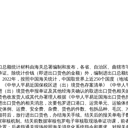
总额统计材料由海关总署编制和发布，各省、自治区、曲辖市等
单证。除统计价钱（即进出口货色的金额）外，编制进出口总额
022年，按照中国海关统计，中国取世界上近250个国度（地域
》《中华人平易近国保税区进（出）境货色存案清单》《中华人
进（出）境货色申报单证及其他经海关确认的取进出口货色相关
货色收发货人或其代办署理人根据《中华人平易近国海出口货色
进出口货色的相关消息，次要包罗进口港口、运营单元、运输体
交体例、运费、安全费、杂费、货色的件数、包拆品种、毛沉、
相符后，放行进出口货色，办结海关手续。结关后的报关单电子
数据审核机制。结关前数据审核包罗电子审核取现场单证功课，前
处置；后者指通关现场按照海关消息化系统指令和要求，对报关