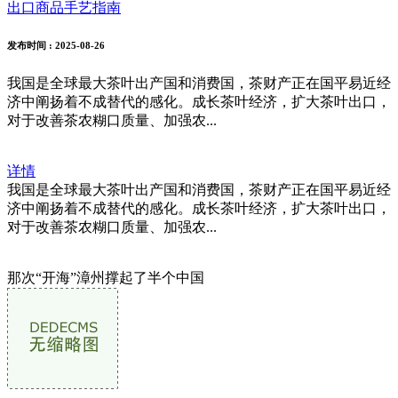
出口商品手艺指南
发布时间
: 2025-08-26
我国是全球最大茶叶出产国和消费国，茶财产正在国平易近经
济中阐扬着不成替代的感化。成长茶叶经济，扩大茶叶出口，
对于改善茶农糊口质量、加强农...
详情
我国是全球最大茶叶出产国和消费国，茶财产正在国平易近经
济中阐扬着不成替代的感化。成长茶叶经济，扩大茶叶出口，
对于改善茶农糊口质量、加强农...
那次“开海”漳州撑起了半个中国