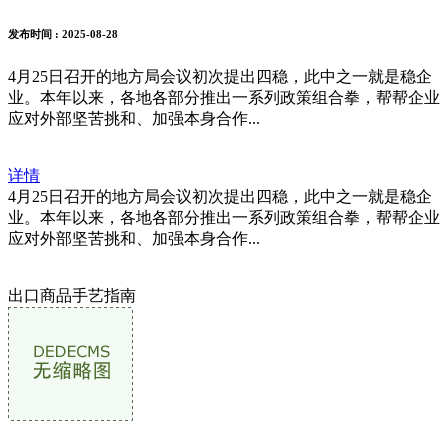
发布时间
: 2025-08-28
4月25日召开的地方局会议初次提出四稳，此中之一就是稳企
业。本年以来，各地各部分推出一系列政策组合拳，帮帮企业
应对外部坚苦挑和、加强本身合作...
详情
4月25日召开的地方局会议初次提出四稳，此中之一就是稳企
业。本年以来，各地各部分推出一系列政策组合拳，帮帮企业
应对外部坚苦挑和、加强本身合作...
出口商品手艺指南