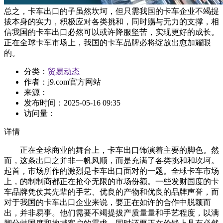
总之，卡车出口的子虽然坎坷，但只需我国的卡车企业不竭提
拔本身的实力，积极应对各类挑和，同时赐与无力的支撑，相
信我国的卡车出口必然可以或许降服坚苦，实现更好的成长。
正在全球卡车市场上，我国的卡车品牌必将绽放出愈加耀眼
的。
分类：
贸易动态
作者：
j9.com官方网站
来源：
发布时间：
2025-05-16 09:35
访问量：
详情
正在全球商业的舞台上，卡车出口饰演着主要的脚色。然
而，这条出口之并非一帆风顺，而是充满了各类挑和和坎坷。
起首，市场所作的激烈是卡车出口面对的一题。全球卡车市场
上，的制制商都正在抢夺无限的市场份额。一些发财国度的卡
车品牌凭仗其先辈的手艺、优良的产物和优良的品牌声誉，而
对于我国的卡车出口企业来说，要正在如许的合作中脱颖而
出，并非易事。他们需要不竭提拔产质量量和手艺程度，以满