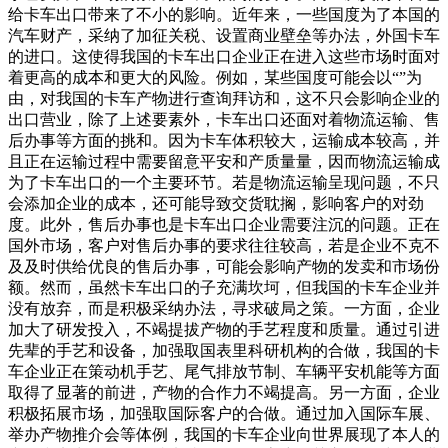
给卡车出口带来了不小的影响。近年来，一些国度为了本国的
汽车财产，采纳了加征关税、设置商业壁垒等办法，外国卡车
的进口。这使得我国的卡车出口企业正在进入这些市场时面对
着更高的成本和更大的风险。例如，某些国度可能会以“”为
由，对我国的卡车产物进行查询拜访和，这不只会影响企业的
出口营业，除了上述要素外，卡车出口还面对着物流运输、售
后办事等方面的挑和。因为卡车体积较大，运输成本较高，并
且正在运输过程中需要留意平安和产质量量，因而物流运输成
为了卡车出口的一个主要环节。若是物流运输呈现问题，不只
会添加企业的成本，还可能导致交货耽搁，影响客户的对劲
度。此外，售后办事也是卡车出口企业需要注沉的问题。正在
国外市场，客户对售后办事的要求往往较高，若是企业不克不
及及时供给优良的售后办事，可能会影响产物的发卖和市场份
额。然而，虽然卡车出口的子充满坎坷，但我国的卡车企业并
没有放弃，而是积极采纳办法，寻求破局之策。一方面，企业
加大了研发投入，不竭提拔产物的手艺程度和质量。通过引进
先辈的手艺和设备，加强取国表里科研机构的合做，我国的卡
车企业正在策动机手艺、尾气排放节制、车辆平安机能等方面
取得了显著的前进，产物的合作力不竭提高。另一方面，企业
积极拓展市场，加强取国际客户的合做。通过加入国际车展、
举办产物推介会等体例，我国的卡车企业向世界展现了本人的