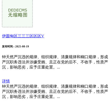
伊圆甸区三三三区区区V
发布时间
: 2025-08-19
钟天然严沉违的规律、组织规律、清廉规律和糊口规律，形成
严沉职务违法并涉嫌受贿、且正在党的后不、不收手，性质严
沉，影响恶劣，应予庄重处置。...
详情
钟天然严沉违的规律、组织规律、清廉规律和糊口规律，形成
严沉职务违法并涉嫌受贿、且正在党的后不、不收手，性质严
沉，影响恶劣，应予庄重处置。...