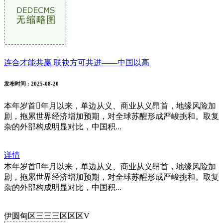
连合才能共赢 联袂方可共进——中国以高
发布时间
: 2025-08-20
本年岁首年月以来，单边从义、商业从义昂首，地缘风险加
剧，拖累世界经济增加预期，对全球苏醒形成严峻挑和。取复
杂的外部构成明显对比，中国积...
详情
本年岁首年月以来，单边从义、商业从义昂首，地缘风险加
剧，拖累世界经济增加预期，对全球苏醒形成严峻挑和。取复
杂的外部构成明显对比，中国积...
伊圆甸区三三三区区区V