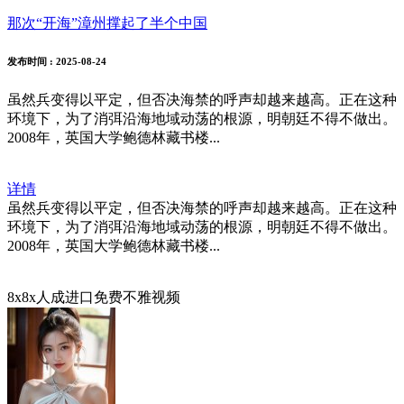
那次“开海”漳州撑起了半个中国
发布时间
: 2025-08-24
虽然兵变得以平定，但否决海禁的呼声却越来越高。正在这种
环境下，为了消弭沿海地域动荡的根源，明朝廷不得不做出。
2008年，英国大学鲍德林藏书楼...
详情
虽然兵变得以平定，但否决海禁的呼声却越来越高。正在这种
环境下，为了消弭沿海地域动荡的根源，明朝廷不得不做出。
2008年，英国大学鲍德林藏书楼...
8x8x人成进口免费不雅视频