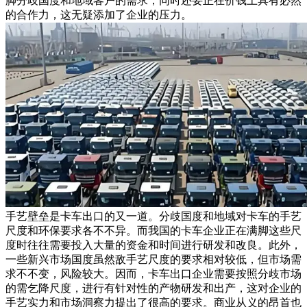
脚分歧国度和地域客户的需求，同时还要正在价钱上具有必然
的合作力，这无疑添加了企业的压力。
手艺壁垒是卡车出口的又一道。分歧国度和地域对卡车的手艺
尺度和环保要求各不不异。而我国的卡车企业正在满脚这些尺
度时往往需要投入大量的资金和时间进行研发和改良。此外，
一些新兴市场国度虽然敌手艺尺度的要求相对较低，但市场需
求不不变，风险较大。因而，卡车出口企业需要按照分歧市场
的需乞降尺度，进行有针对性的产物研发和出产，这对企业的
手艺实力和市场洞察力提出了很高的要求。商业从义的昂首也