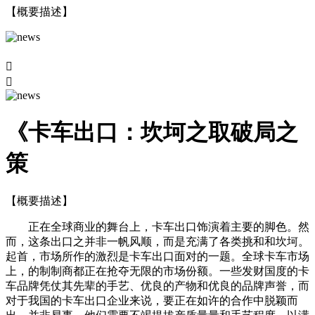
【概要描述】


《卡车出口：坎坷之取破局之
策
【概要描述】
正在全球商业的舞台上，卡车出口饰演着主要的脚色。然
而，这条出口之并非一帆风顺，而是充满了各类挑和和坎坷。
起首，市场所作的激烈是卡车出口面对的一题。全球卡车市场
上，的制制商都正在抢夺无限的市场份额。一些发财国度的卡
车品牌凭仗其先辈的手艺、优良的产物和优良的品牌声誉，而
对于我国的卡车出口企业来说，要正在如许的合作中脱颖而