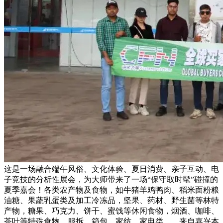
这是一场融合端午风俗、文化体验、夏日消费、亲子互动、电
子竞技的分析性展会，为大师带来了一场“保守取时髦”碰撞的
夏季嘉会！各类农产物及食物，如牛猪羊鸡鸭肉、稻米面粉粮
油糖、果蔬乳蛋类及加工冷冻品，坚果、药材、野生菌等林特
产物，糖果、巧克力、饼干、蜜饯等休闲食物，烟酒、咖啡、
茶叶等特殊食物，服拆、箱包、家纺、家电类……来自嘉兴本