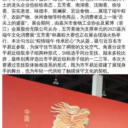
土的龙头企业也纷纷表态，五芳斋、南湖斋、沈御斋、徐珍
斋、实实老老、味德丰、斑斓家、宏达食物……展现了端午粽
子、农副产物、休闲食物等特色商品，为消费者送上一场“舌
尖上的盛宴”。展会期间，由嘉兴市食物工业协会及紧博（浙
江）会展股份无限公司从办，五芳斋做为支撑单元的2025嘉兴
端午文化消费展“五芳斋”杯裹粽大赛也正在展会现场火热举
行。本次勾当以“粽情端午 传承匠心”为从题，吸引近百名市
平易近参取，为保守佳节添加了稠密的文化空气。角逐分设市
平易近组取亲子组两种形式，50组选手同台竞技。颠末多轮比
拼，最终别离评选出市平易近组和亲子组的一二三等。本次大
赛通过竞技取体验相连系的形式，既为市平易近搭建了展现身
手的舞台，也为年轻一代供给了触摸保守文化的契机。