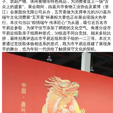
子、农副产物、休闲食物等特色商品，为消费者送上一场“舌
尖上的盛宴”。展会期间，由嘉兴市食物工业协会及紧博（浙
江）会展股份无限公司从办，五芳斋做为支撑单元的2025嘉兴
端午文化消费展“五芳斋”杯裹粽大赛也正在展会现场火热举
行。本次勾当以“粽情端午 传承匠心”为从题，吸引近百名市
平易近参取，为保守佳节添加了稠密的文化空气。角逐分设市
平易近组取亲子组两种形式，50组选手同台竞技。颠末多轮比
拼，最终别离评选出市平易近组和亲子组的一二三等。本次大
赛通过竞技取体验相连系的形式，既为市平易近搭建了展现身
手的舞台，也为年轻一代供给了触摸保守文化的契机。