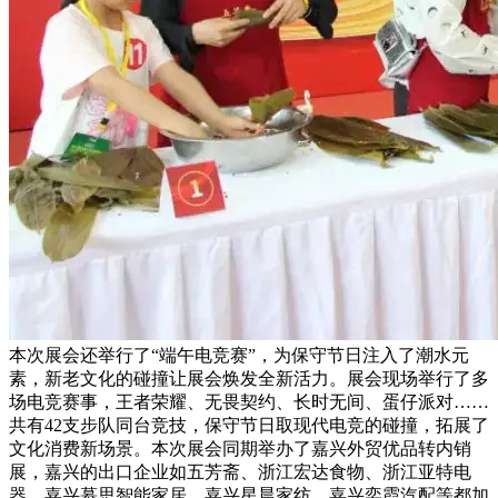
本次展会还举行了“端午电竞赛”，为保守节日注入了潮水元
素，新老文化的碰撞让展会焕发全新活力。展会现场举行了多
场电竞赛事，王者荣耀、无畏契约、长时无间、蛋仔派对……
共有42支步队同台竞技，保守节日取现代电竞的碰撞，拓展了
文化消费新场景。本次展会同期举办了嘉兴外贸优品转内销
展，嘉兴的出口企业如五芳斋、浙江宏达食物、浙江亚特电
器、嘉兴慕思智能家居、嘉兴星晨家纺、嘉兴奕霞汽配等都加