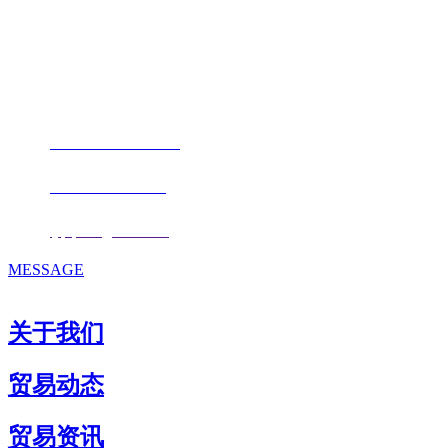
公司
地址：福建省福州市仓山区仓山科技园金浦路6号福尔生物产业生态园
邮编：350000
电话：
+86-0591-88206612
手机：
+86 17853667672
邮箱：
fjqiquan@163.com
MESSAGE
关于我们
贸易动态
贸易资讯