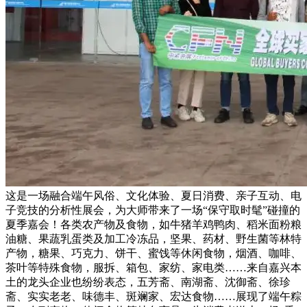
这是一场融合端午风俗、文化体验、夏日消费、亲子互动、电
子竞技的分析性展会，为大师带来了一场“保守取时髦”碰撞的
夏季嘉会！各类农产物及食物，如牛猪羊鸡鸭肉、稻米面粉粮
油糖、果蔬乳蛋类及加工冷冻品，坚果、药材、野生菌等林特
产物，糖果、巧克力、饼干、蜜饯等休闲食物，烟酒、咖啡、
茶叶等特殊食物，服拆、箱包、家纺、家电类……来自嘉兴本
土的龙头企业也纷纷表态，五芳斋、南湖斋、沈御斋、徐珍
斋、实实老老、味德丰、斑斓家、宏达食物……展现了端午粽