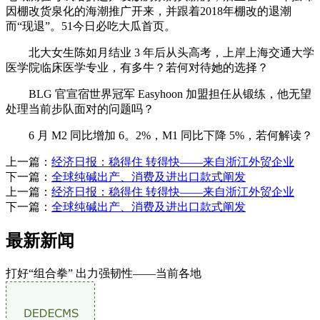
因棚改货泉化的海潮推广开来，并跟着2018年棚改的退潮
而“现退”。51今日必吃大瓜首页。
北大女生陈如月结业 3 年后从头高考，上岸上海交通大学
医学院临床医学专业，有多牛？若何对待她的选择？
BLG 官宣宿世界冠军 Easyhoon 加盟担任从锻练，他无望
处理当前步队面对的问题吗？
6 月 M2 同比增加 6。2%，M1 同比下降 5%，若何解读？
上一篇：
经济日报：稳得住 转得快——来自浙江外贸企业
下一篇：
全球纯碱出产、消费及进出口款式阐发
上一篇：
经济日报：稳得住 转得快——来自浙江外贸企业
下一篇：
全球纯碱出产、消费及进出口款式阐发
最新新闻
打好“组合拳” 出力强韧性——当前各地