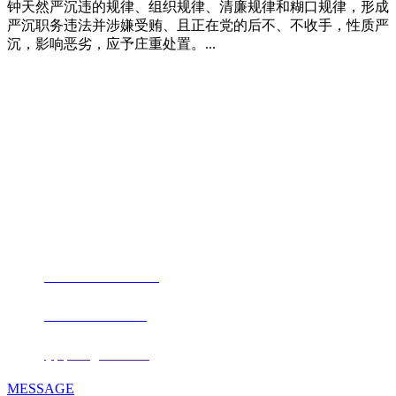
钟天然严沉违的规律、组织规律、清廉规律和糊口规律，形成
严沉职务违法并涉嫌受贿、且正在党的后不、不收手，性质严
沉，影响恶劣，应予庄重处置。...
福建j9.com官方网站进出口贸易有限
公司
地址：福建省福州市仓山区仓山科技园金浦路6号福尔生物产业生态园
邮编：350000
电话：
+86-0591-88206612
手机：
+86 17853667672
邮箱：
fjqiquan@163.com
MESSAGE