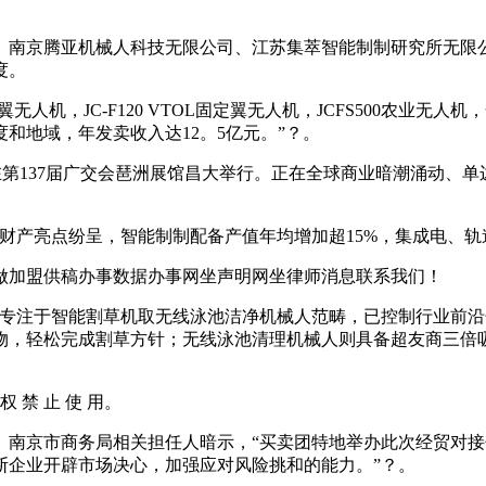
南京腾亚机械人科技无限公司、江苏集萃智能制制研究所无限公
度。
机，JC-F120 VTOL固定翼无人机，JCFS500农业无
和地域，年发卖收入达12。5亿元。”？。
在第137届广交会琶洲展馆昌大举行。正在全球商业暗潮涌动、
亮点纷呈，智能制制配备产值年均增加超15%，集成电、轨道交
加盟供稿办事数据办事网坐声明网坐律师消息联系我们！
注于智能割草机取无线泳池洁净机械人范畴，已控制行业前沿
碍物，轻松完成割草方针；无线泳池清理机械人则具备超友商三倍
权 禁 止 使 用。
京市商务局相关担任人暗示，“买卖团特地举办此次经贸对接
断企业开辟市场决心，加强应对风险挑和的能力。”？。