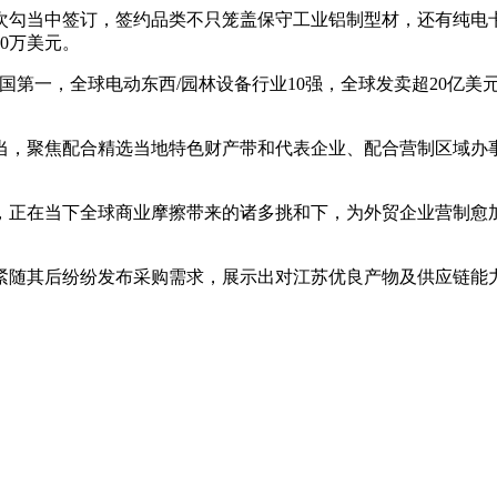
当中签订，签约品类不只笼盖保守工业铝制型材，还有纯电卡车
0万美元。
一，全球电动东西/园林设备行业10强，全球发卖超20亿美元。
，聚焦配合精选当地特色财产带和代表企业、配合营制区域办事
正在当下全球商业摩擦带来的诸多挑和下，为外贸企业营制愈加
随其后纷纷发布采购需求，展示出对江苏优良产物及供应链能