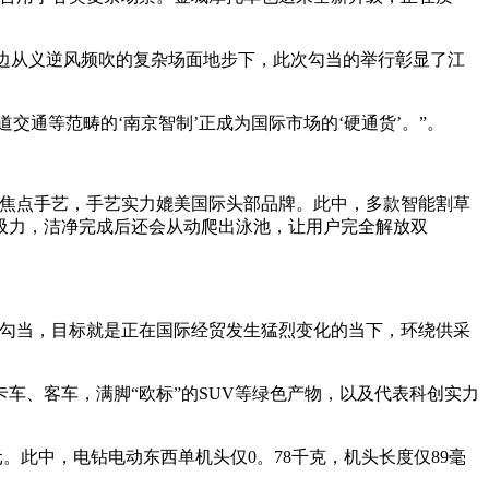
单边从义逆风频吹的复杂场面地步下，此次勾当的举行彰显了江
通等范畴的‘南京智制’正成为国际市场的‘硬通货’。”。
焦点手艺，手艺实力媲美国际头部品牌。此中，多款智能割草
吸力，洁净完成后还会从动爬出泳池，让用户完全解放双
勾当，目标就是正在国际经贸发生猛烈变化的当下，环绕供采
、客车，满脚“欧标”的SUV等绿色产物，以及代表科创实力
此中，电钻电动东西单机头仅0。78千克，机头长度仅89毫