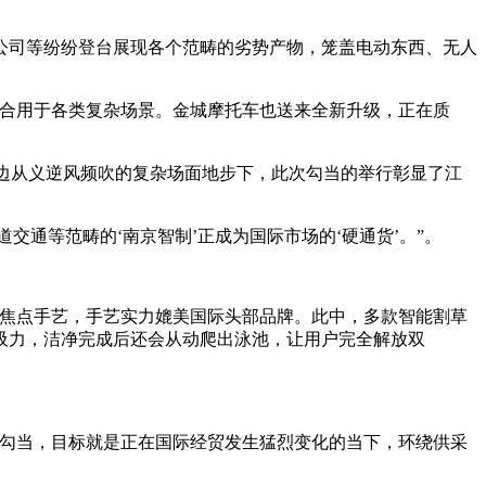
司等纷纷登台展现各个范畴的劣势产物，笼盖电动东西、无人
人机，合用于各类复杂场景。金城摩托车也送来全新升级，正在质
单边从义逆风频吹的复杂场面地步下，此次勾当的举行彰显了江
通等范畴的‘南京智制’正成为国际市场的‘硬通货’。”。
焦点手艺，手艺实力媲美国际头部品牌。此中，多款智能割草
吸力，洁净完成后还会从动爬出泳池，让用户完全解放双
勾当，目标就是正在国际经贸发生猛烈变化的当下，环绕供采