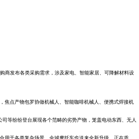
外采购商发布各类采购需求，涉及家电、智能家居、可降解材料设
，焦点产物包罗协做机械人、智能咖啡机械人、便携式焊接机
司等纷纷登台展现各个范畴的劣势产物，笼盖电动东西、无人
人机，合用于各类复杂场景。金城摩托车也送来全新升级，正在质