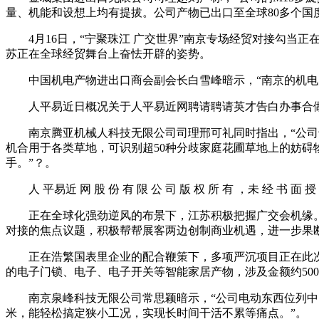
量、机能和设想上均有提拔。公司产物已出口至全球80多个国度
4月16日，“宁聚珠江 广交世界”南京专场经贸对接勾当正
苏正在全球经贸舞台上奋怯开辟的姿势。
中国机电产物进出口商会副会长白雪峰暗示，“南京的机电财产
人平易近日概况关于人平易近网聘请聘请英才告白办事合做
南京腾亚机械人科技无限公司司理邢可礼同时指出，“公司专
机合用于各类草地，可识别超50种分歧家庭花圃草地上的妨
手。”？。
人 平易近 网 股 份 有 限 公 司 版 权 所 有 ，未 经 书 面 授 
正在全球化强劲逆风的布景下，江苏积极把握广交会机缘。南
对接的焦点议题，积极帮帮展客两边创制商业机遇，进一步果
正在浩繁国表里企业的配合鞭策下，多项严沉项目正在此次勾
的电子门锁、电子、电子开关等智能家居产物，涉及金额约500
南京泉峰科技无限公司常思颖暗示，“公司电动东西位列中国第
米，能轻松搞定狭小工况，实现长时间干活不累等痛点。”。