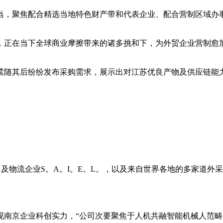
，聚焦配合精选当地特色财产带和代表企业、配合营制区域办事
正在当下全球商业摩擦带来的诸多挑和下，为外贸企业营制愈加
随其后纷纷发布采购需求，展示出对江苏优良产物及供应链能
出口及物流企业S。A。I。E。L。，以及来自世界各地的多家道
京企业科创实力，“公司次要聚焦于人机共融智能机械人范畴