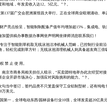
和地域，年发卖收入达12。5亿元。”？。
在第137届广交会琶洲展馆昌大举行。正在全球商业暗潮涌动、
亮点纷呈，智能制制配备产值年均增加超15%，集成电、轨道交
加盟供稿办事数据办事网坐声明网坐律师消息联系我们！
注于智能割草机取无线泳池洁净机械人范畴，已控制行业前沿
碍物，轻松完成割草方针；无线泳池清理机械人则具备超友商三倍
权 禁 止 使 用。
京市商务局相关担任人暗示，“买卖团特地举办此次经贸对接
断企业开辟市场决心，加强应对风险挑和的能力。”？。
当中签订，签约品类不只笼盖保守工业铝制型材，还有纯电卡车
0万美元。
一，全球电动东西/园林设备行业10强，全球发卖超20亿美元。