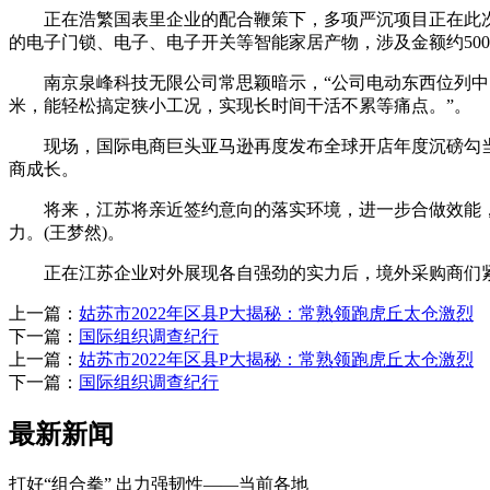
正在浩繁国表里企业的配合鞭策下，多项严沉项目正在此次勾
的电子门锁、电子、电子开关等智能家居产物，涉及金额约500
南京泉峰科技无限公司常思颖暗示，“公司电动东西位列中国第
米，能轻松搞定狭小工况，实现长时间干活不累等痛点。”。
现场，国际电商巨头亚马逊再度发布全球开店年度沉磅勾当
商成长。
将来，江苏将亲近签约意向的落实环境，进一步合做效能，
力。(王梦然)。
正在江苏企业对外展现各自强劲的实力后，境外采购商们紧
上一篇：
姑苏市2022年区县P大揭秘：常熟领跑虎丘太仓激烈
下一篇：
国际组织调查纪行
上一篇：
姑苏市2022年区县P大揭秘：常熟领跑虎丘太仓激烈
下一篇：
国际组织调查纪行
最新新闻
打好“组合拳” 出力强韧性——当前各地