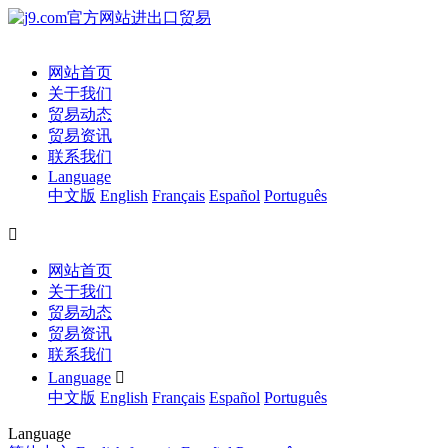
网站首页
关于我们
贸易动态
贸易资讯
联系我们
Language
中文版
English
Français
Español
Português

网站首页
关于我们
贸易动态
贸易资讯
联系我们
Language

中文版
English
Français
Español
Português
Language