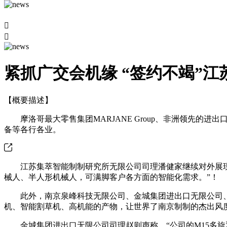


紧抓广交会机缘 “签约不竭”江
【概要描述】
摩洛哥最大零售集团MARJANE Group、非洲领先的进
备等各行各业。
江苏集萃智能制制研究所无限公司司理潘健家继续对外展现南
械人、半人形机械人，可满脚客户各方面的智能化需求。”！
此外，南京泉峰科技无限公司、金城集团进出口无限公司、
机、智能割草机、高机能的产物，让世界了南京制制的杰出风
金城集团进出口无限公司司理赵则声称，“公司的M15多旋翼无人