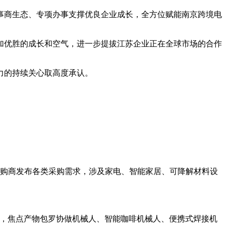
商生态、专项办事支撑优良企业成长，全方位赋能南京跨境电
优胜的成长和空气，进一步提拔江苏企业正在全球市场的合作
力的持续关心取高度承认。
外采购商发布各类采购需求，涉及家电、智能家居、可降解材料设
，焦点产物包罗协做机械人、智能咖啡机械人、便携式焊接机