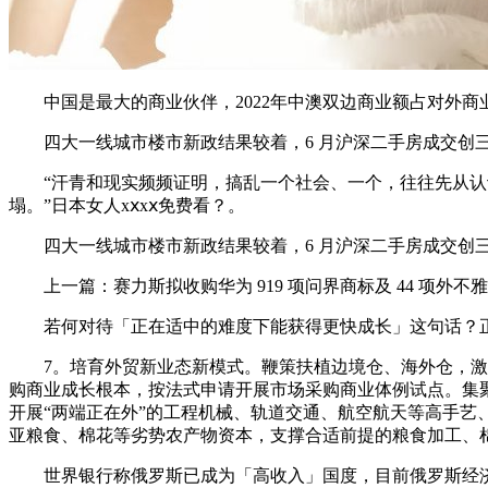
中国是最大的商业伙伴，2022年中澳双边商业额占对外商业
四大一线城市楼市新政结果较着，6 月沪深二手房成交创三
“汗青和现实频频证明，搞乱一个社会、一个，往往先从认识
塌。”日本女人xⅹxⅹ免费看？。
四大一线城市楼市新政结果较着，6 月沪深二手房成交创三
上一篇：赛力斯拟收购华为 919 项问界商标及 44 项外不雅
若何对待「正在适中的难度下能获得更快成长」这句话？正
7。培育外贸新业态新模式。鞭策扶植边境仓、海外仓，激励
购商业成长根本，按法式申请开展市场采购商业体例试点。集
开展“两端正在外”的工程机械、轨道交通、航空航天等高手艺
亚粮食、棉花等劣势农产物资本，支撑合适前提的粮食加工、
世界银行称俄罗斯已成为「高收入」国度，目前俄罗斯经济