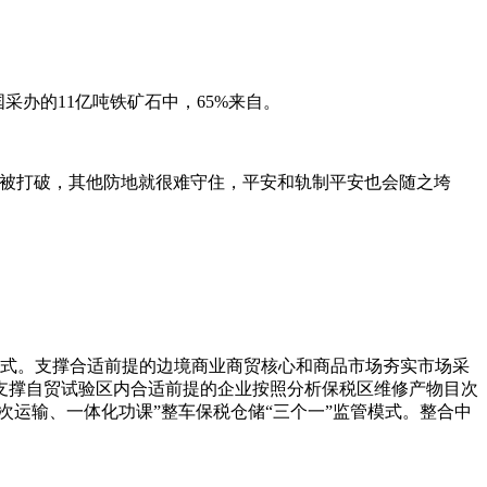
办的11亿吨铁矿石中，65%来自。
被打破，其他防地就很难守住，平安和轨制平安也会随之垮
式。支撑合适前提的边境商业商贸核心和商品市场夯实市场采
支撑自贸试验区内合适前提的企业按照分析保税区维修产物目次
次运输、一体化功课”整车保税仓储“三个一”监管模式。整合中