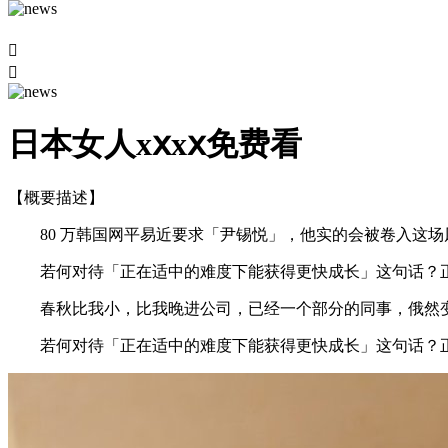


日本女人xⅹxⅹ免费看
【概要描述】
80 万韩国网平易近要求「尹锡悦」，他实的会被卷入这场
若何对待「正在适中的难度下能获得更快成长」这句话？正
春秋比我小，比我晚进公司，已经一个部分的同事，俄然变
若何对待「正在适中的难度下能获得更快成长」这句话？正