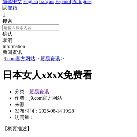
简体中文
English
français
Español
Português

搜索
确认
取消
Information
新闻资讯
j9.com官方网站
>
贸易资讯
>
日本女人xⅹxⅹ免费看
分类：
贸易资讯
作者：
j9.com官方网站
来源：
发布时间：
2025-08-14 19:28
访问量：
【概要描述】