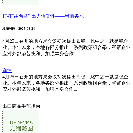
打好“组合拳” 出力强韧性——当前各地
发布时间
: 2025-08-28
4月25日召开的地方局会议初次提出四稳，此中之一就是稳企
业。本年以来，各地各部分推出一系列政策组合拳，帮帮企业
应对外部坚苦挑和、加强本身合作...
详情
4月25日召开的地方局会议初次提出四稳，此中之一就是稳企
业。本年以来，各地各部分推出一系列政策组合拳，帮帮企业
应对外部坚苦挑和、加强本身合作...
出口商品手艺指南