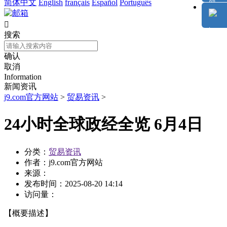
简体中文
English
français
Español
Português

搜索
确认
取消
Information
新闻资讯
j9.com官方网站
>
贸易资讯
>
24小时全球政经全览 6月4日
分类：
贸易资讯
作者：
j9.com官方网站
来源：
发布时间：
2025-08-20 14:14
访问量：
【概要描述】