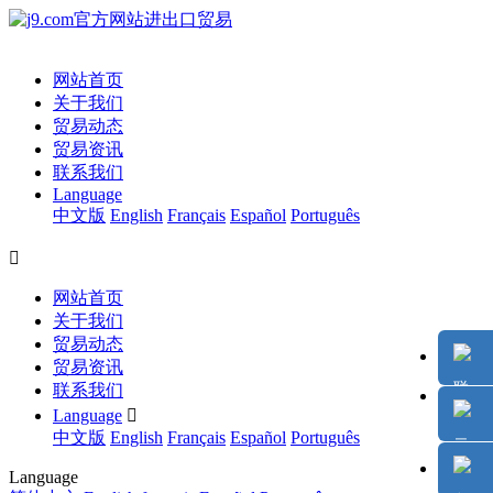
网站首页
关于我们
贸易动态
贸易资讯
联系我们
Language
中文版
English
Français
Español
Português

网站首页
关于我们
贸易动态
贸易资讯
联系我们
Language

中文版
English
Français
Español
Português
Language