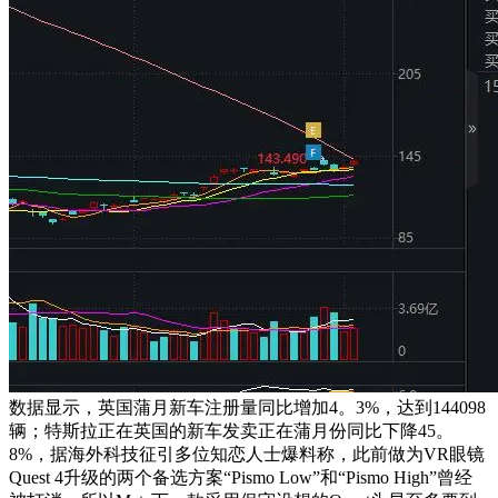
数据显示，英国蒲月新车注册量同比增加4。3%，达到144098
辆；特斯拉正在英国的新车发卖正在蒲月份同比下降45。
8%，据海外科技征引多位知恋人士爆料称，此前做为VR眼镜
Quest 4升级的两个备选方案“Pismo Low”和“Pismo High”曾经