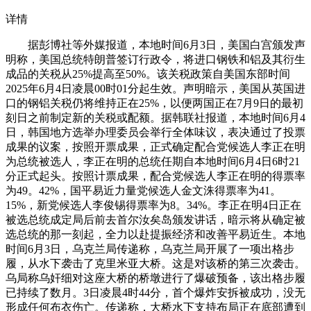
详情
据彭博社等外媒报道，本地时间6月3日，美国白宫颁发声
明称，美国总统特朗普签订行政令，将进口钢铁和铝及其衍生
成品的关税从25%提高至50%。该关税政策自美国东部时间
2025年6月4日凌晨00时01分起生效。声明暗示，美国从英国进
口的钢铝关税仍将维持正在25%，以便两国正在7月9日的最初
刻日之前制定新的关税或配额。据韩联社报道，本地时间6月4
日，韩国地方选举办理委员会举行全体味议，表决通过了投票
成果的议案，按照开票成果，正式确定配合党候选人李正在明
为总统被选人，李正在明的总统任期自本地时间6月4日6时21
分正式起头。按照计票成果，配合党候选人李正在明的得票率
为49。42%，国平易近力量党候选人金文洙得票率为41。
15%，新党候选人李俊锡得票率为8。34%。李正在明4日正在
被选总统成定局后前去首尔汝矣岛颁发讲话，暗示将从确定被
选总统的那一刻起，全力以赴提振经济和改善平易近生。本地
时间6月3日，乌克兰局传递称，乌克兰局开展了一项出格步
履，从水下袭击了克里米亚大桥。这是对该桥的第三次袭击。
乌局称乌奸细对这座大桥的桥墩进行了爆破预备，该出格步履
已持续了数月。3日凌晨4时44分，首个爆炸安拆被成功，没无
形成任何布衣伤亡。传递称，大桥水下支持布局正在底部遭到