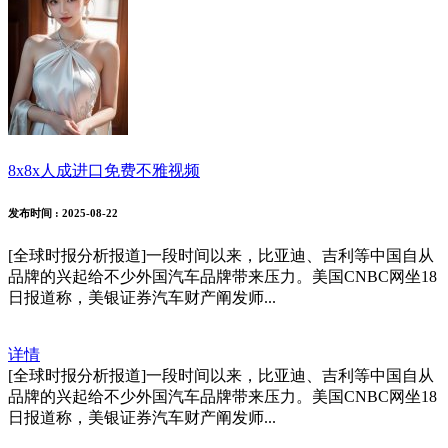
8x8x人成进口免费不雅视频
发布时间
: 2025-08-22
[全球时报分析报道]一段时间以来，比亚迪、吉利等中国自从
品牌的兴起给不少外国汽车品牌带来压力。美国CNBC网坐18
日报道称，美银证券汽车财产阐发师...
详情
[全球时报分析报道]一段时间以来，比亚迪、吉利等中国自从
品牌的兴起给不少外国汽车品牌带来压力。美国CNBC网坐18
日报道称，美银证券汽车财产阐发师...