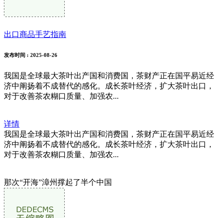
出口商品手艺指南
发布时间
: 2025-08-26
我国是全球最大茶叶出产国和消费国，茶财产正在国平易近经
济中阐扬着不成替代的感化。成长茶叶经济，扩大茶叶出口，
对于改善茶农糊口质量、加强农...
详情
我国是全球最大茶叶出产国和消费国，茶财产正在国平易近经
济中阐扬着不成替代的感化。成长茶叶经济，扩大茶叶出口，
对于改善茶农糊口质量、加强农...
那次“开海”漳州撑起了半个中国