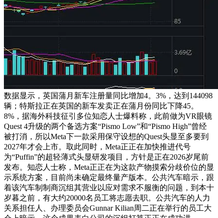
数据显示，英国蒲月新车注册量同比增加4。3%，达到144098
辆；特斯拉正在英国的新车发卖正在蒲月份同比下降45。
8%，据海外科技征引多位知恋人士爆料称，此前做为VR眼镜
Quest 4升级的两个备选方案“Pismo Low”和“Pismo High”曾经
被打消，所以Meta下一款采用保守设想的Quest头显至多要到
2027年才会上市。取此同时，Meta正正在加快推进代号
为“Puffin”的超轻薄式头显研发项目，方针是正在2026岁尾前
发布。知恋人士称，Meta正正在为这款产物摸索分歧价位的显
示系统方案，目前尚未确定最终量产版本。公共汽车暗示，跟
着该汽车制制商沉组其营业以应对需求不服衡的问题，到本十
岁暮之前，有大约20000名员工将志愿去职。公共汽车的人力
关系担任人、办理委员会Gunnar Kilian周二正在举行的员工大