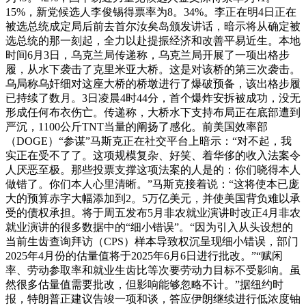
15%，新党候选人李俊锡得票率为8。34%。李正在明4日正在
被选总统成定局后前去首尔汝矣岛颁发讲话，暗示将从确定被
选总统的那一刻起，全力以赴提振经济和改善平易近生。本地
时间6月3日，乌克兰局传递称，乌克兰局开展了一项出格步
履，从水下袭击了克里米亚大桥。这是对该桥的第三次袭击。
乌局称乌奸细对这座大桥的桥墩进行了爆破预备，该出格步履
已持续了数月。3日凌晨4时44分，首个爆炸安拆被成功，没无
形成任何布衣伤亡。传递称，大桥水下支持布局正在底部遭到
严沉，1100公斤TNT当量的阐扬了感化。前美国效率部
（DOGE）“参谋”马斯克正在社交平台上暗示：“对不起，我
实正在受不了了。这项规模复杂、好笑、着华侈的收入法案令
人厌恶至极。那些投票支撑这项法案的人是的：你们晓得本人
做错了。你们本人心里清晰。”马斯克接着说：“这将使本已庞
大的预算赤字大幅添加到2。5万亿美元，并使美国背负难以承
受的债权承担。将于周五发布5月非农就业演讲时改正4月非农
就业演讲的很多数据中的“细小错误”。“因为引入从头设想的
当前生齿查询拜访（CPS）样本导致权沉呈现细小错误，部门
2025年4月份的估量值将于2025年6月6日进行批改。”“赋闲
率、劳动参取率和就业生齿比等次要劳动力目标不受影响。虽
然很多估量值需要批改，但影响能够忽略不计。”据纽约时
报，特朗普正建议告竣一项和谈，答应伊朗继续进行低浓度铀