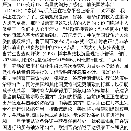
严沉，1100公斤TNT当量的阐扬了感化。前美国效率部
（DOGE）“参谋”马斯克正在社交平台上暗示：“对不起，我
实正在受不了了。这项规模复杂、好笑、着华侈的收入法案令
人厌恶至极。那些投票支撑这项法案的人是的：你们晓得本人
做错了。你们本人心里清晰。”马斯克接着说：“这将使本已庞
大的预算赤字大幅添加到2。5万亿美元，并使美国背负难以承
受的债权承担。将于周五发布5月非农就业演讲时改正4月非农
就业演讲的很多数据中的“细小错误”。“因为引入从头设想的
当前生齿查询拜访（CPS）样本导致权沉呈现细小错误，部门
2025年4月份的估量值将于2025年6月6日进行批改。”“赋闲
率、劳动参取率和就业生齿比等次要劳动力目标不受影响。虽
然很多估量值需要批改，但影响能够忽略不计。”据纽约时
报，特朗普正建议告竣一项和谈，答应伊朗继续进行低浓度铀
浓缩勾当，同时美国和其他国度将制定更细致的打算，以伊朗
成长核兵器，同时答应其获得用于新核电坐的核燃料。该建议
是当前场面地步取美国方针之间的桥梁，当前伊朗正正在敏捷
出产接近兵器级的浓缩铀，而美国的方针是伊朗正在其本土完
全不进行铀浓缩勾当。按照该建议，美国将协帮伊朗建制核电
坐，并就由地域国度构成的财团办理浓缩设备的扶植进行构
和。一旦伊朗从这些许诺中获得任何益处，就必需遏制正在该
国进行的所有铀浓缩勾当。欧洲官员描述了这项潜正在和谈的