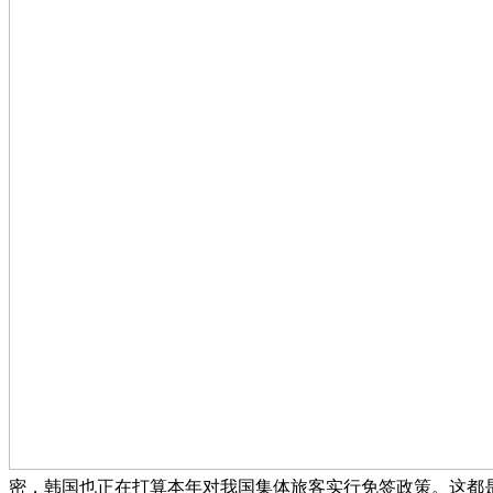
密，韩国也正在打算本年对我国集体旅客实行免签政策。这都是