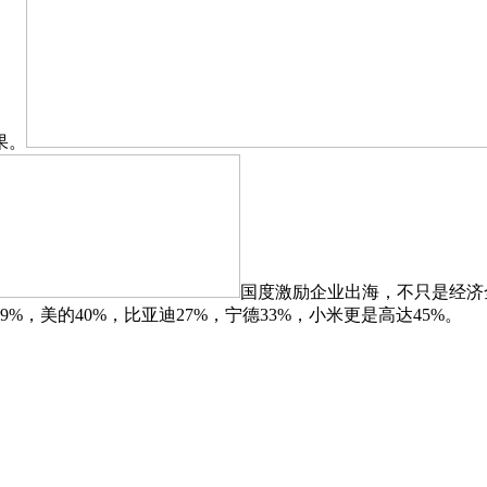
果。
国度激励企业出海，不只是经济
，美的40%，比亚迪27%，宁德33%，小米更是高达45%。