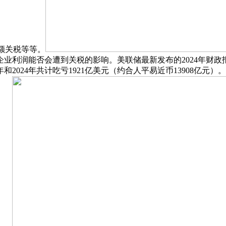
高额关税等等。
利润能否会遭到关税的影响。美联储最新发布的2024年财政报表
23年和2024年共计吃亏1921亿美元（约合人平易近币1390