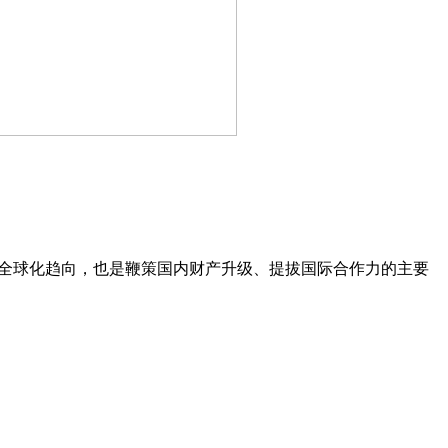
全球化趋向，也是鞭策国内财产升级、提拔国际合作力的主要