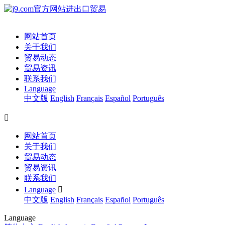
网站首页
关于我们
贸易动态
贸易资讯
联系我们
Language
中文版
English
Français
Español
Português

网站首页
关于我们
贸易动态
贸易资讯
联系我们
Language

中文版
English
Français
Español
Português
Language