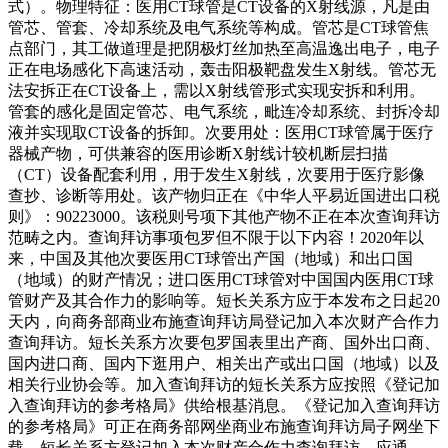
式）。物理特征：医用CT球管是CT设备的X射线源，凡是由
管芯、管套、冷却系统及电气系统等构成。管芯是CT球管焦
点部门，其工做道理是把阴极灯丝加热至高温逸出电子，电子
正在电场感化下高速活动，轰击阳极靶盘发生X射线。管芯无
法安拆正在CT设备上，需以X射线管形式实现安拆和利用。
管套的感化是固定管芯、电气系统，毗连冷却系统、封拆冷却
液并实现取CT设备的拆卸。次要用处：医用CT球管属于医疗
器械产物，可供兼容的医用诊断X射线计较机断层扫描
（CT）设备配套利用，用于发生X射线，次要用于医疗影像
查抄、诊断等用处。该产物归正在《中华人平易近国进出口税
则》：90223000。该税则号项下其他产物不正在本次查询拜访
范畴之内。查询拜访事项包罗但不限于以下内容！2020年以
来，中国及其他次要医用CT球管出产国（地域）和出口国
（地域）的财产情况；进口医用CT球管对中国国内医用CT球
管财产及其合作力的影响等。短长关系方应于本发布之日起20
天内，向商务部商业布施查询拜访局登记加入本次财产合作力
查询拜访。短长关系方次要包罗国表里出产商、国外出口商、
国内进口商、国内下逛用户、相关出产或出口国（地域）以及
相关行业协会等。加入查询拜访的短长关系方应按照《登记加
入查询拜访的参考格局》供给根基消息。《登记加入查询拜访
的参考格局》可正在商务部网坐商业布施查询拜访局子网坐下
载。短长关系方登记加入本次财产合作力查询拜访，应通