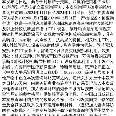
本发布之日起，商务部对原产于美国、印度的进口相关医用
CT球管进行反推销立案查询拜访，本次查询拜访确定的推销
查询拜访期为2024年1月1日至2024年12月31日，财产损害查询
拜访期为2022年1月1日至2024年12月31日。产物描述：被查询
拜访产物是一种用滚珠轴承带动阳极靶盘高速扭转的X射线排
及以上计较机断层扫描（CT）设备。滚珠轴承是采用高温东
西钢和固体润滑涂层的滚珠做为零件构成的高细密轴承，具有
高转速、高耐磨、高承载力、抗高温的特征。相关医用CT机
用X射线管是CT设备的X射线源，焦点零件为管芯。管芯无法
安拆正在CT设备上，需通过X射线管实现安拆和利用。次要
用处：相关医用CT球管属于医疗器械产物，可供兼容的医用
诊断X射线计较机断层扫描（CT）设备配套利用，用于发生X
射线，次要用于医疗影像查抄、诊断等用处。该产物归正在
《中华人平易近国进出口税则》：90223000，该税则号项下其
他产物不正在本次查询拜访范畴之内。短长关系方应于本发布
之日起20天内，向商务部商业布施查询拜访局登记加入本次反
推销查询拜访。加入查询拜访的短长关系方应按照《登记加入
查询拜访的参考格局》供给根基身份消息、向中国出口或进口
本案被查询拜访产物的数量及金额、出产和发卖同类产物的数
量及金额以及联系关系环境等申明材料。《登记加入查询拜访
的参考格局》可正在商务部网坐商业布施查询拜访局子网坐下
载。短长关系方登记加入本次反推销查询拜访，应通过“商业