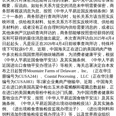
长关系方对保密消息能有合理的理解。如不克不及供给非保密
概要，应说由。如短长关系方提交的消息未申明需要保密，商
务部将视该消息为息。按照《中华人平易近国反推销条例》第
二十一条的，商务部进行查询拜访时，短长关系方该当照实反
映环境，供给相关材料。短长关系方不照实反映环境、供给相
关材料的，或者没有正在合理时间内供给需要消息的，或者以
其他体例严沉妨碍查询拜访的，商务部能够按照曾经获得的现
实和可获得的最佳消息做出裁定。本次查询拜访自2025年4月4
日起起头，凡是应正在2026年4月4日前竣事查询拜访，特殊环
境下可耽误6个月。近期，中国海关正在进口的美国鸡肉产物
中多次检出我国禁用药物呋喃西林，为消费者健康平安，根据
《中华人平易近国食物平安法》及其实施条例、《中华人平易
近国进出口食物平安办理法子》等相关，海关总署决定自本发
布之日起暂停Mountaire Farms of Delaware， Inc。（正在华注
册编号为CUSA244）、Coastal Processing， LLC（正在华注册
编号为CUSA083）等2家企业禽肉产物输华。近期，中国海关
正在进口的美国高粱中检出玉米赤霉烯酮和霉菌总数超标，正
在进口的美国禽肉骨粉中检出沙门氏菌。为中国消费者健康和
畜牧业出产平安，按照《中华人平易近国食物平安法》及其实
施条例、《中华人平易近国进出境动动物检疫法》及其实施条
例、《进出境粮食查验检疫监视办理法子》、《进出境饲料和
饲料添加剂查验检疫监视办理法子》等，以及世界商业组织