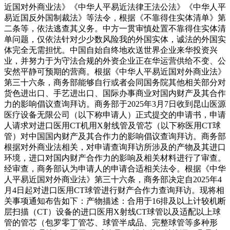
近国对外商业法》《中华人平易近法律王法公法》《中华人平
易近国反外国制裁法》等法令，根据《不靠得住实体清单》第
二条等，依法逃查其义务。中方一贯审慎处置不靠得住实体清
单问题，仅依法针对少少数风险我的外国实体，诚法的外国实
体完全无需担忧。中国自始自终地欢送世界企业来华投资兴
业，并努力于为守法合规的外资企业正在华运营供给不变、公
安然平静可预期的营商。根据《中华人平易近国对外商业法》
第三十六条，商务部能够自行或者会同国务院其他相关部分对
货色进出口、手艺进出口、国际办事商业对国内财产及其合作
力的影响倡议查询拜访。商务部于2025年3月7日收到昆山医源
医疗设备无限公司（以下称申请人）正式提交的申请书，申请
人请求对进口医用CT机用X射线管及管芯（以下称医用CT球
管）对中国国内财产及其合作力的影响倡议查询拜访。商务部
根据对外商业法相关，对申请查询拜访所涉及的产物及其进口
环境，进口对国内财产合作力的影响及相关材料进行了审查。
经审查，商务部认为申请人的申请合适相关法令。根据《中华
人平易近国对外商业法》第三十六条，商务部决定自2025年4
月4日起对进口医用CT球管进行财产合作力查询拜访。现将相
关事项通知布告如下：产物描述：合用于16排及以上计较机断
层扫描（CT）设备的进口医用X射线CT球管以及适配以上球
管的管芯（包罗零丁管芯、球管半成品、完整球管等多种形