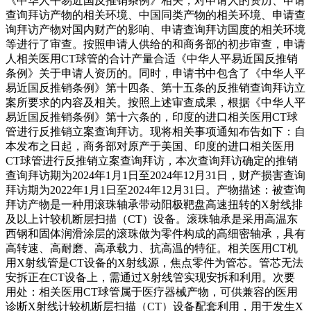
《中华人平易近国反推销条例》相关，对申请人的资历、申请
查询拜访产物的相关环境、中国同类产物的相关环境、申请查
询拜访产物对国内财产的影响、申请查询拜访国度的相关环境
等进行了审查。按照申请人供给的和商务部的初步审查，申请
人相关医用CT球管的合计产量合适《中华人平易近国反推销
条例》关于申请人资历的。同时，申请书中包含了《中华人平
易近国反推销条例》第十四条、第十五条的反推销查询拜访立
案所要求的内容及相关。按照上述审查成果，根据《中华人平
易近国反推销条例》第十六条的，印度的进口相关医用CT球
管进行反推销立案查询拜访。现将相关事项通知布告如下：自
本发布之日起，商务部对原产于美国、印度的进口相关医用
CT球管进行反推销立案查询拜访，本次查询拜访确定的推销
查询拜访期为2024年1月1日至2024年12月31日，财产损害查询
拜访期为2022年1月1日至2024年12月31日。产物描述：被查询
拜访产物是一种用滚珠轴承带动阳极靶盘高速扭转的X射线排
及以上计较机断层扫描（CT）设备。滚珠轴承是采用高温东
西钢和固体润滑涂层的滚珠做为零件构成的高细密轴承，具有
高转速、高耐磨、高承载力、抗高温的特征。相关医用CT机
用X射线管是CT设备的X射线源，焦点零件为管芯。管芯无法
安拆正在CT设备上，需通过X射线管实现安拆和利用。次要
用处：相关医用CT球管属于医疗器械产物，可供兼容的医用
诊断X射线计较机断层扫描（CT）设备配套利用，用于发生X