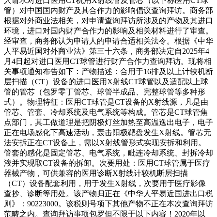
人请求对进口医用CT机用X射线管及管芯（以下称医用CT球
管）对中国国内财产及其合作力的影响倡议查询拜访。商务部
根据对外商业法相关，对申请查询拜访所涉及的产物及其进口
环境，进口对国内财产合作力的影响及相关材料进行了审查。
经审查，商务部认为申请人的申请合适相关法令。根据《中华
人平易近国对外商业法》第三十六条，商务部决定自2025年4
月4日起对进口医用CT球管进行财产合作力查询拜访。现将相
关事项通知布告如下：产物描述：合用于16排及以上计较机断
层扫描（CT）设备的进口医用X射线CT球管以及适配以上球
管的管芯（包罗零丁管芯、球管半成品、完整球管等多种形
式）。物理特征：医用CT球管是CT设备的X射线源，凡是由
管芯、管套、冷却系统及电气系统等构成。管芯是CT球管焦
点部门，其工做道理是把阴极灯丝加热至高温逸出电子，电子
正在电场感化下高速活动，轰击阳极靶盘发生X射线。管芯无
法安拆正在CT设备上，需以X射线管形式实现安拆和利用。
管套的感化是固定管芯、电气系统，毗连冷却系统、封拆冷却
液并实现取CT设备的拆卸。次要用处：医用CT球管属于医疗
器械产物，可供兼容的医用诊断X射线计较机断层扫描
（CT）设备配套利用，用于发生X射线，次要用于医疗影像
查抄、诊断等用处。该产物归正在《中华人平易近国进出口税
则》：90223000。该税则号项下其他产物不正在本次查询拜访
范畴之内。查询拜访事项包罗但不限于以下内容！2020年以