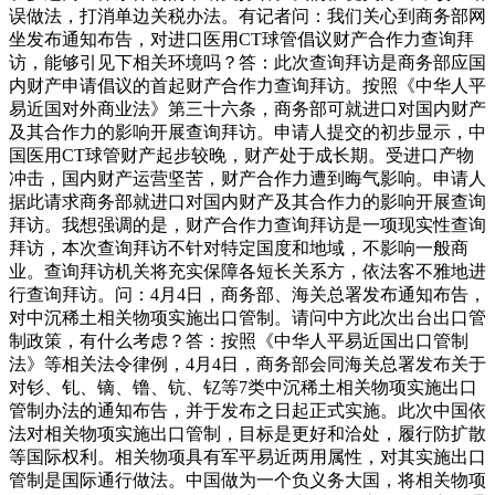
误做法，打消单边关税办法。有记者问：我们关心到商务部网
坐发布通知布告，对进口医用CT球管倡议财产合作力查询拜
访，能够引见下相关环境吗？答：此次查询拜访是商务部应国
内财产申请倡议的首起财产合作力查询拜访。按照《中华人平
易近国对外商业法》第三十六条，商务部可就进口对国内财产
及其合作力的影响开展查询拜访。申请人提交的初步显示，中
国医用CT球管财产起步较晚，财产处于成长期。受进口产物
冲击，国内财产运营坚苦，财产合作力遭到晦气影响。申请人
据此请求商务部就进口对国内财产及其合作力的影响开展查询
拜访。我想强调的是，财产合作力查询拜访是一项现实性查询
拜访，本次查询拜访不针对特定国度和地域，不影响一般商
业。查询拜访机关将充实保障各短长关系方，依法客不雅地进
行查询拜访。问：4月4日，商务部、海关总署发布通知布告，
对中沉稀土相关物项实施出口管制。请问中方此次出台出口管
制政策，有什么考虑？答：按照《中华人平易近国出口管制
法》等相关法令律例，4月4日，商务部会同海关总署发布关于
对钐、钆、镝、镥、钪、钇等7类中沉稀土相关物项实施出口
管制办法的通知布告，并于发布之日起正式实施。此次中国依
法对相关物项实施出口管制，目标是更好和洽处，履行防扩散
等国际权利。相关物项具有军平易近两用属性，对其实施出口
管制是国际通行做法。中国做为一个负义务大国，将相关物项