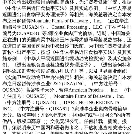
中多次检出我国禁用药物呋喃西林，为消费者健康平安，根据
《中华人平易近国食物平安法》及其实施条例、《中华人平易
近国进出口食物平安办理法子》等相关，海关总署决定自本发
布之日起暂停Mountaire Farms of Delaware， Inc。（正在华注
册编号为CUSA244）、Coastal Processing， LLC（正在华注册
编号为CUSA083）等2家企业禽肉产物输华。近期，中国海关
正在进口的美国高粱中检出玉米赤霉烯酮和霉菌总数超标，正
在进口的美国禽肉骨粉中检出沙门氏菌。为中国消费者健康和
畜牧业出产平安，按照《中华人平易近国食物平安法》及其实
施条例、《中华人平易近国进出境动动物检疫法》及其实施条
例、《进出境粮食查验检疫监视办理法子》、《进出境饲料和
饲料添加剂查验检疫监视办理法子》等，以及世界商业组织
《实施卫生取动物卫生办法协定》相关，海关总署决定自本发
布之日起暂停涉事企业C&D (USA) INC。（中方注册号：
QUSA28）高粱输华天分，暂停American Proteins ， Inc。（中
方注册号：QUSA55）、Mountaire Farms of Delaware， Inc。
（中方注册号：QUSA23）、DARLING INGREDIENTS
INC。（中方注册号：QUSA61）3家涉事企业禽肉骨粉输华
天分。版权声明：凡说明“来历：中国网”或“中国网文”的所有
做品，版权归高原（）文化无限公司。任何转载、摘编、援
用，须说明来历中国网和署著做者名，不然将逃查相关法令义
务。本地时间4月2日，美国颁布发表对所有商业伙伴加征10%