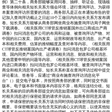
例》第二十条，商务部能够采用问卷、抽样、听证会、现场核
查等体例向相关短长关系方领会环境，进行查询拜访。为获得
本案查询拜访所需要的消息，商务部凡是正在本通知布告的登
记加入查询拜访截止之日起10个工做日内向短长关系方发布调
卷。短长关系方能够从商务部网坐商业布施查询拜访局子网坐
下载调卷。《相关医用CT球管反推销案国外出口商或出产商
调卷》扣问消息包罗公司的布局和运做、被查询拜访产物、对
中国的出口发卖、国内发卖、运营和财政等相关消息、出产成
本和相关费用、估算的推销幅度及查对单等内容。《相关医用
CT球管反推销案国内出产者调卷》扣问消息包罗公司根基环
境、国内同类产物环境、运营和相关消息、财政和相关消息、
其他需要申明的问题等内容。《相关医用CT球管反推销案国
内进口商调卷》扣问消息包罗公司根基环境、被查询拜访产物
商业和相关消息等内容。短长关系朴直在查询拜访过程中提交
评论看法、答卷等，应通过“商业布施查询拜访消息化平
台”（）提交电子版本，并按照商务部的要求，同时提交书面
版本。电子版本和书面版本内容应不异，格局应连结分歧。短
长关系标的目的商务部提交的消息如需保密，可向商务部提出
对相关消息进行保密处置的请求并说由。如商务部同意其请
求，申请保密的短长关系方该当同时供给该保密消息的非保密
概要。非保密概要该当包含充实的成心义的消息，以使其他短