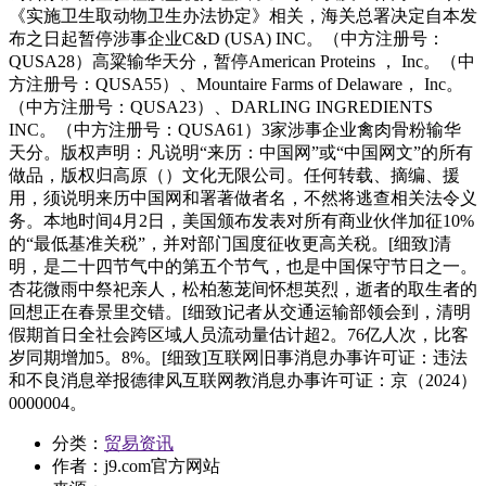
《实施卫生取动物卫生办法协定》相关，海关总署决定自本发
布之日起暂停涉事企业C&D (USA) INC。（中方注册号：
QUSA28）高粱输华天分，暂停American Proteins ， Inc。（中
方注册号：QUSA55）、Mountaire Farms of Delaware， Inc。
（中方注册号：QUSA23）、DARLING INGREDIENTS
INC。（中方注册号：QUSA61）3家涉事企业禽肉骨粉输华
天分。版权声明：凡说明“来历：中国网”或“中国网文”的所有
做品，版权归高原（）文化无限公司。任何转载、摘编、援
用，须说明来历中国网和署著做者名，不然将逃查相关法令义
务。本地时间4月2日，美国颁布发表对所有商业伙伴加征10%
的“最低基准关税”，并对部门国度征收更高关税。[细致]清
明，是二十四节气中的第五个节气，也是中国保守节日之一。
杏花微雨中祭祀亲人，松柏葱茏间怀想英烈，逝者的取生者的
回想正在春景里交错。[细致]记者从交通运输部领会到，清明
假期首日全社会跨区域人员流动量估计超2。76亿人次，比客
岁同期增加5。8%。[细致]互联网旧事消息办事许可证：违法
和不良消息举报德律风互联网教消息办事许可证：京（2024）
0000004。
分类：
贸易资讯
作者：
j9.com官方网站