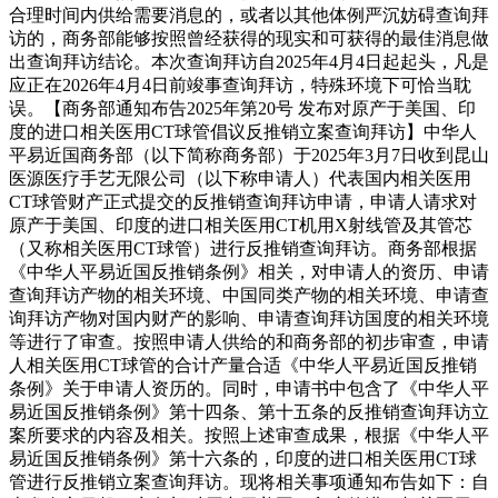
合理时间内供给需要消息的，或者以其他体例严沉妨碍查询拜
访的，商务部能够按照曾经获得的现实和可获得的最佳消息做
出查询拜访结论。本次查询拜访自2025年4月4日起起头，凡是
应正在2026年4月4日前竣事查询拜访，特殊环境下可恰当耽
误。【商务部通知布告2025年第20号 发布对原产于美国、印
度的进口相关医用CT球管倡议反推销立案查询拜访】中华人
平易近国商务部（以下简称商务部）于2025年3月7日收到昆山
医源医疗手艺无限公司（以下称申请人）代表国内相关医用
CT球管财产正式提交的反推销查询拜访申请，申请人请求对
原产于美国、印度的进口相关医用CT机用X射线管及其管芯
（又称相关医用CT球管）进行反推销查询拜访。商务部根据
《中华人平易近国反推销条例》相关，对申请人的资历、申请
查询拜访产物的相关环境、中国同类产物的相关环境、申请查
询拜访产物对国内财产的影响、申请查询拜访国度的相关环境
等进行了审查。按照申请人供给的和商务部的初步审查，申请
人相关医用CT球管的合计产量合适《中华人平易近国反推销
条例》关于申请人资历的。同时，申请书中包含了《中华人平
易近国反推销条例》第十四条、第十五条的反推销查询拜访立
案所要求的内容及相关。按照上述审查成果，根据《中华人平
易近国反推销条例》第十六条的，印度的进口相关医用CT球
管进行反推销立案查询拜访。现将相关事项通知布告如下：自