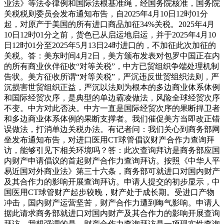
业法》等法令律例和国际法根基准绳，经国务院核准，国务院
关税税则委员会发布通知布告，自2025年4月10日12时01分
起，对原产于美国的所有进口商品加征34%关税。2025年4月
10日12时01分之前，货色已从启运地启运，并于2025年4月10
日12时01分至2025年5月13日24时进口的，不加征此次加征的
关税。答：美东时间4月2日，美方颁布发表对包罗中国正在内
的所有商业伙伴征收“对等关税”，中方已贸组织争端处理机制
告状。美方征收所谓“对等关税”，严沉违反世贸组织法则，严
沉损害世贸组织正益，严沉以法则为根本的多边商业体系体例
和国际经贸次序，是典型的单边霸凌做法，风险全球经贸次序
不变。中方对此否决。中方一直是国际经贸次序的果断捍卫者
和多边商业体系体例的果断支撑者。我们催促美方当即改正错
误做法，打消单边关税办法。有记者问：我们关心到商务部网
坐发布通知布告，对进口医用CT球管倡议财产合作力查询拜
访，能够引见下相关环境吗？答：此次查询拜访是商务部应国
内财产申请倡议的首起财产合作力查询拜访。按照《中华人平
易近国对外商业法》第三十六条，商务部可就进口对国内财产
及其合作力的影响开展查询拜访。申请人提交的初步显示，中
国医用CT球管财产起步较晚，财产处于成长期。受进口产物
冲击，国内财产运营坚苦，财产合作力遭到晦气影响。申请人
据此请求商务部就进口对国内财产及其合作力的影响开展查询
拜访。我想强调的是，财产合作力查询拜访是一项现实性查询