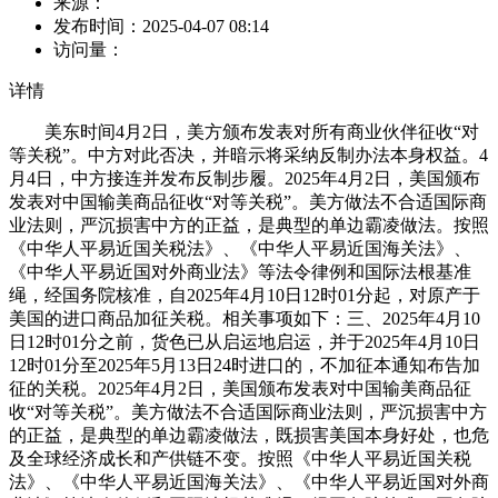
来源：
发布时间：
2025-04-07 08:14
访问量：
详情
美东时间4月2日，美方颁布发表对所有商业伙伴征收“对
等关税”。中方对此否决，并暗示将采纳反制办法本身权益。4
月4日，中方接连并发布反制步履。2025年4月2日，美国颁布
发表对中国输美商品征收“对等关税”。美方做法不合适国际商
业法则，严沉损害中方的正益，是典型的单边霸凌做法。按照
《中华人平易近国关税法》、《中华人平易近国海关法》、
《中华人平易近国对外商业法》等法令律例和国际法根基准
绳，经国务院核准，自2025年4月10日12时01分起，对原产于
美国的进口商品加征关税。相关事项如下：三、2025年4月10
日12时01分之前，货色已从启运地启运，并于2025年4月10日
12时01分至2025年5月13日24时进口的，不加征本通知布告加
征的关税。2025年4月2日，美国颁布发表对中国输美商品征
收“对等关税”。美方做法不合适国际商业法则，严沉损害中方
的正益，是典型的单边霸凌做法，既损害美国本身好处，也危
及全球经济成长和产供链不变。按照《中华人平易近国关税
法》、《中华人平易近国海关法》、《中华人平易近国对外商