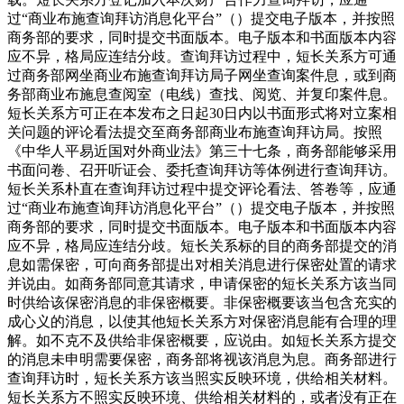
过“商业布施查询拜访消息化平台”（）提交电子版本，并按照
商务部的要求，同时提交书面版本。电子版本和书面版本内容
应不异，格局应连结分歧。查询拜访过程中，短长关系方可通
过商务部网坐商业布施查询拜访局子网坐查询案件息，或到商
务部商业布施息查阅室（电线）查找、阅览、并复印案件息。
短长关系方可正在本发布之日起30日内以书面形式将对立案相
关问题的评论看法提交至商务部商业布施查询拜访局。按照
《中华人平易近国对外商业法》第三十七条，商务部能够采用
书面问卷、召开听证会、委托查询拜访等体例进行查询拜访。
短长关系朴直在查询拜访过程中提交评论看法、答卷等，应通
过“商业布施查询拜访消息化平台”（）提交电子版本，并按照
商务部的要求，同时提交书面版本。电子版本和书面版本内容
应不异，格局应连结分歧。短长关系标的目的商务部提交的消
息如需保密，可向商务部提出对相关消息进行保密处置的请求
并说由。如商务部同意其请求，申请保密的短长关系方该当同
时供给该保密消息的非保密概要。非保密概要该当包含充实的
成心义的消息，以使其他短长关系方对保密消息能有合理的理
解。如不克不及供给非保密概要，应说由。如短长关系方提交
的消息未申明需要保密，商务部将视该消息为息。商务部进行
查询拜访时，短长关系方该当照实反映环境，供给相关材料。
短长关系方不照实反映环境、供给相关材料的，或者没有正在