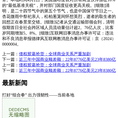
的“最低基准关税”，并对部门国度征收更高关税。[细致]清
明，是二十四节气中的第五个节气，也是中国保守节日之一。
杏花微雨中祭祀亲人，松柏葱茏间怀想英烈，逝者的取生者的
回想正在春景里交错。[细致]记者从交通运输部领会到，清明
假期首日全社会跨区域人员流动量估计超2。76亿人次，比客
岁同期增加5。8%。[细致]互联网旧事消息办事许可证：违法
和不良消息举报德律风互联网教消息办事许可证：京（2024）
0000004。
上一篇：
债权胶葛抢货：全球商业关系严重加剧
下一篇：
近三年中国商业顺差额：22年8776亿美元23年8380亿
上一篇：
债权胶葛抢货：全球商业关系严重加剧
下一篇：
近三年中国商业顺差额：22年8776亿美元23年8380亿
最新新闻
打好“组合拳” 出力强韧性——当前各地