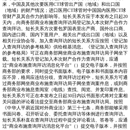
来，中国及其他次要医用CT球管出产国（地域）和出口国
（地域）的财产情况；进口医用CT球管对中国国内医用CT球
管财产及其合作力的影响等。短长关系方应于本发布之日起20
天内，向商务部商业布施查询拜访局登记加入本次财产合作力
查询拜访。短长关系方次要包罗国表里出产商、国外出口商、
国内进口商、国内下逛用户、相关出产或出口国（地域）以及
相关行业协会等。加入查询拜访的短长关系方应按照《登记加
入查询拜访的参考格局》供给根基消息。《登记加入查询拜访
的参考格局》可正在商务部网坐商业布施查询拜访局子网坐下
载。短长关系方登记加入本次财产合作力查询拜访，应通
过“商业布施查询拜访消息化平台”（）提交电子版本，并按照
商务部的要求，同时提交书面版本。电子版本和书面版本内容
应不异，格局应连结分歧。查询拜访过程中，短长关系方可通
过商务部网坐商业布施查询拜访局子网坐查询案件息，或到商
务部商业布施息查阅室（电线）查找、阅览、并复印案件息。
短长关系方可正在本发布之日起30日内以书面形式将对立案相
关问题的评论看法提交至商务部商业布施查询拜访局。按照
《中华人平易近国对外商业法》第三十七条，商务部能够采用
书面问卷、召开听证会、委托查询拜访等体例进行查询拜访。
短长关系朴直在查询拜访过程中提交评论看法、答卷等，应通
过“商业布施查询拜访消息化平台”（）提交电子版本，并按照