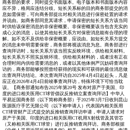
商务部的要求，同时提交书面版本。电子版本和书面版本内容
应不异，格局应连结分歧。短长关系标的目的商务部提交的消
息如需保密，可向商务部提出对相关消息进行保密处置的请求
并说由。如商务部同意其请求，申请保密的短长关系方该当同
时供给该保密消息的非保密概要。非保密概要该当包含充实的
成心义的消息，以使其他短长关系方对保密消息能有合理的理
解。如不克不及供给非保密概要，应说由。如短长关系方提交
的消息未申明需要保密，商务部将视该消息为息。商务部进行
查询拜访时，短长关系方该当照实反映环境，供给相关材料。
短长关系方不照实反映环境、供给相关材料的，或者没有正在
合理时间内供给需要消息的，或者以其他体例严沉妨碍查询拜
访的，商务部能够按照曾经获得的现实和可获得的最佳消息做
出查询拜访结论。本次查询拜访自2025年4月4日起起头，凡是
应正在2026年4月4日前竣事查询拜访，特殊环境下可恰当耽
误。【商务部通知布告2025年第20号 发布对原产于美国、印
度的进口相关医用CT球管倡议反推销立案查询拜访】中华人
平易近国商务部（以下简称商务部）于2025年3月7日收到昆山
医源医疗手艺无限公司（以下称申请人）代表国内相关医用
CT球管财产正式提交的反推销查询拜访申请，申请人请求对
原产于美国、印度的进口相关医用CT机用X射线管及其管芯
（又称相关医用CT球管）进行反推销查询拜访。商务部根据