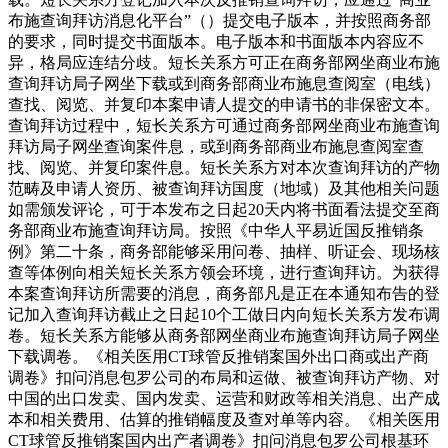
布施查询拜访消息化平台”（）提交电子版本，并按照商务部
的要求，同时提交书面版本。电子版本和书面版本内容应不
异，格局应连结分歧。短长关系方可正在商务部网坐商业布施
查询拜访局子网坐下载或到商务部商业布施息查阅室（电线）
查找、阅览、并复印本案申请人提交的申请书的非保密文本。
查询拜访过程中，短长关系方可通过商务部网坐商业布施查询
拜访局子网坐查询案件息，或到商务部商业布施息查阅室查
找、阅览、并复印案件息。短长关系方对本次查询拜访的产物
范畴及申请人资历、被查询拜访国度（地域）及其他相关问题
如需颁发评论，可于本发布之日起20天内将书面看法提交至商
务部商业布施查询拜访局。按照《中华人平易近国反推销条
例》第二十条，商务部能够采用问卷、抽样、听证会、现场核
查等体例向相关短长关系方领会环境，进行查询拜访。为获得
本案查询拜访所需要的消息，商务部凡是正在本通知布告的登
记加入查询拜访截止之日起10个工做日内向短长关系方发布调
卷。短长关系方能够从商务部网坐商业布施查询拜访局子网坐
下载调卷。《相关医用CT球管反推销案国外出口商或出产商
调卷》扣问消息包罗公司的布局和运做、被查询拜访产物、对
中国的出口发卖、国内发卖、运营和财政等相关消息、出产成
本和相关费用、估算的推销幅度及查对单等内容。《相关医用
CT球管反推销案国内出产者调卷》扣问消息包罗公司根基环