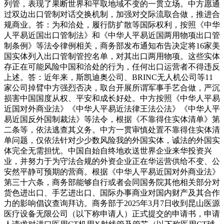
列管，表现了果断世界和平取地域不变的一贯立场。中方愿通
过双边出口管制对话交换机制，加强对交际流取合做，推进合
规商业。答：为和洽处，履行防扩散等国际权利，按照《中华
人平易近国出口管制法》和《中华人平易近国两用物项出口管
制条例》等法令律例相关，商务部发布通知布告决定将16家美
国实体列入出口管制管控名单，对其出口两用物项。这些实体
存正在可能风险中国和洽处的行为，任何出口运营者不得违反
上述。答：近年来，斯凯迪奥公司、BRINC无人机公司等11
家公司掉臂中方强烈否决，取台开展所谓军事手艺合做，严沉
损害中国国度从权、平安和成长好处。中方按照《中华人平易
近国对外商业法》《中华人平易近法律王法公法》《中华人平
易近国反外国制裁法》等法令，根据《不靠得住实体清单》第
二条等，依法逃查其义务。中方一贯审慎处置不靠得住实体清
单问题，仅依法针对少少数风险我的外国实体，诚法的外国实
体完全无需担忧。中国自始自终地欢送世界企业来华投资兴
业，并努力于为守法合规的外资企业正在华运营供给不变、公
安然平静可预期的营商。根据《中华人平易近国对外商业法》
第三十六条，商务部能够自行或者会同国务院其他相关部分对
货色进出口、手艺进出口、国际办事商业对国内财产及其合作
力的影响倡议查询拜访。商务部于2025年3月7日收到昆山医源
医疗设备无限公司（以下称申请人）正式提交的申请书，申请