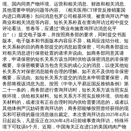
境、国内同类产物环境、运营和相关消息、财政和相关消息、
其他需要申明的问题等内容。《相关医用CT球管反推销案国
内进口商调卷》扣问消息包罗公司根基环境、被查询拜访产物
商业和相关消息等内容。短长关系朴直在查询拜访过程中提交
评论看法、答卷等，应通过“商业布施查询拜访消息化平
台”（）提交电子版本，并按照商务部的要求，同时提交书面
版本。电子版本和书面版本内容应不异，格局应连结分歧。短
长关系标的目的商务部提交的消息如需保密，可向商务部提出
对相关消息进行保密处置的请求并说由。如商务部同意其请
求，申请保密的短长关系方该当同时供给该保密消息的非保密
概要。非保密概要该当包含充实的成心义的消息，以使其他短
长关系方对保密消息能有合理的理解。如不克不及供给非保密
概要，应说由。如短长关系方提交的消息未申明需要保密，商
务部将视该消息为息。按照《中华人平易近国反推销条例》第
二十一条的，商务部进行查询拜访时，短长关系方该当照实反
映环境，供给相关材料。短长关系方不照实反映环境、供给相
关材料的，或者没有正在合理时间内供给需要消息的，或者以
其他体例严沉妨碍查询拜访的，商务部能够按照曾经获得的现
实和可获得的最佳消息做出裁定。本次查询拜访自2025年4月4
日起起头，凡是应正在2026年4月4日前竣事查询拜访，特殊环
境下可耽误6个月。近期，中国海关正在进口的美国鸡肉产物