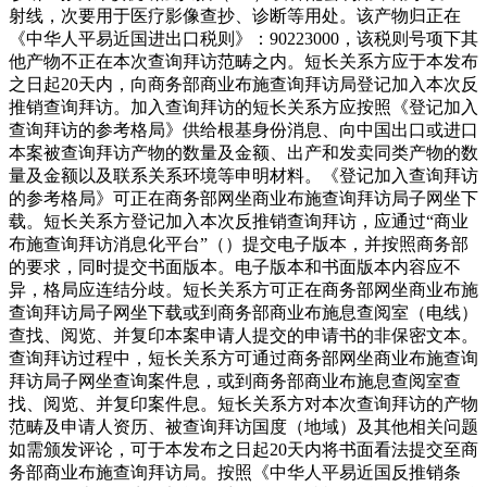
射线，次要用于医疗影像查抄、诊断等用处。该产物归正在
《中华人平易近国进出口税则》：90223000，该税则号项下其
他产物不正在本次查询拜访范畴之内。短长关系方应于本发布
之日起20天内，向商务部商业布施查询拜访局登记加入本次反
推销查询拜访。加入查询拜访的短长关系方应按照《登记加入
查询拜访的参考格局》供给根基身份消息、向中国出口或进口
本案被查询拜访产物的数量及金额、出产和发卖同类产物的数
量及金额以及联系关系环境等申明材料。《登记加入查询拜访
的参考格局》可正在商务部网坐商业布施查询拜访局子网坐下
载。短长关系方登记加入本次反推销查询拜访，应通过“商业
布施查询拜访消息化平台”（）提交电子版本，并按照商务部
的要求，同时提交书面版本。电子版本和书面版本内容应不
异，格局应连结分歧。短长关系方可正在商务部网坐商业布施
查询拜访局子网坐下载或到商务部商业布施息查阅室（电线）
查找、阅览、并复印本案申请人提交的申请书的非保密文本。
查询拜访过程中，短长关系方可通过商务部网坐商业布施查询
拜访局子网坐查询案件息，或到商务部商业布施息查阅室查
找、阅览、并复印案件息。短长关系方对本次查询拜访的产物
范畴及申请人资历、被查询拜访国度（地域）及其他相关问题
如需颁发评论，可于本发布之日起20天内将书面看法提交至商
务部商业布施查询拜访局。按照《中华人平易近国反推销条