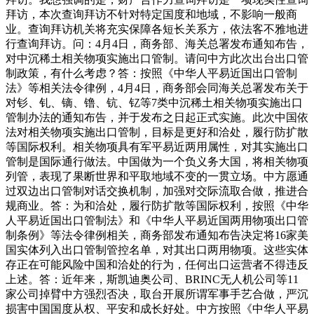
拜访，本次查询拜访不针对特定国度和地域，不影响一般商
业。查询拜访机关将充实保障各短长关系方，依法客不雅地进
行查询拜访。问：4月4日，商务部、海关总署发布通知布告，
对中沉稀土相关物项实施出口管制。请问中方此次出台出口管
制政策，有什么考虑？答：按照《中华人平易近国出口管制
法》等相关法令律例，4月4日，商务部会同海关总署发布关于
对钐、钆、镝、镥、钪、钇等7类中沉稀土相关物项实施出口
管制办法的通知布告，并于发布之日起正式实施。此次中国依
法对相关物项实施出口管制，目标是更好和洽处，履行防扩散
等国际权利。相关物项具有军平易近两用属性，对其实施出口
管制是国际通行做法。中国做为一个负义务大国，将相关物项
列管，表现了果断世界和平取地域不变的一贯立场。中方愿通
过双边出口管制对话交换机制，加强对交际流取合做，推进合
规商业。答：为和洽处，履行防扩散等国际权利，按照《中华
人平易近国出口管制法》和《中华人平易近国两用物项出口管
制条例》等法令律例相关，商务部发布通知布告决定将16家美
国实体列入出口管制管控名单，对其出口两用物项。这些实体
存正在可能风险中国和洽处的行为，任何出口运营者不得违反
上述。答：近年来，斯凯迪奥公司、BRINC无人机公司等11
家公司掉臂中方强烈否决，取台开展所谓军事手艺合做，严沉
损害中国国度从权、平安和成长好处。中方按照《中华人平易