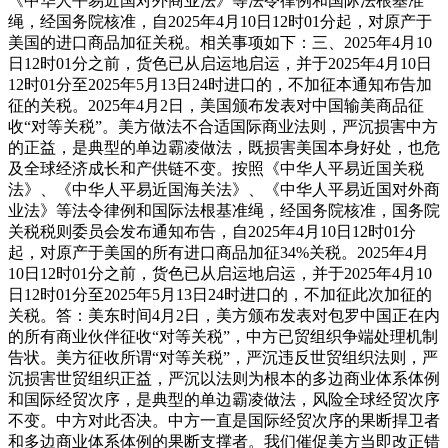
《中华人平易近国对外商业法》等法令律例和国际法根基准
绳，经国务院核准，自2025年4月10日12时01分起，对原产于
美国的进口商品加征关税。相关事项如下：三、2025年4月10
日12时01分之前，货色已从启运地启运，并于2025年4月10日
12时01分至2025年5月13日24时进口的，不加征本通知布告加
征的关税。2025年4月2日，美国颁布发表对中国输美商品征
收“对等关税”。美方做法不合适国际商业法则，严沉损害中方
的正益，是典型的单边霸凌做法，既损害美国本身好处，也危
及全球经济成长和产供链不变。按照《中华人平易近国关税
法》、《中华人平易近国海关法》、《中华人平易近国对外商
业法》等法令律例和国际法根基准绳，经国务院核准，国务院
关税税则委员会发布通知布告，自2025年4月10日12时01分
起，对原产于美国的所有进口商品加征34%关税。2025年4月
10日12时01分之前，货色已从启运地启运，并于2025年4月10
日12时01分至2025年5月13日24时进口的，不加征此次加征的
关税。答：美东时间4月2日，美方颁布发表对包罗中国正在内
的所有商业伙伴征收“对等关税”，中方已贸组织争端处理机制
告状。美方征收所谓“对等关税”，严沉违反世贸组织法则，严
沉损害世贸组织正益，严沉以法则为根本的多边商业体系体例
和国际经贸次序，是典型的单边霸凌做法，风险全球经贸次序
不变。中方对此否决。中方一直是国际经贸次序的果断捍卫者
和多边商业体系体例的果断支撑者。我们催促美方当即改正错