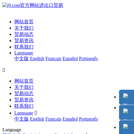
网站首页
关于我们
贸易动态
贸易资讯
联系我们
Language
中文版
English
Français
Español
Português

网站首页
关于我们
贸易动态
贸易资讯
联系我们
Language

中文版
English
Français
Español
Português
Language