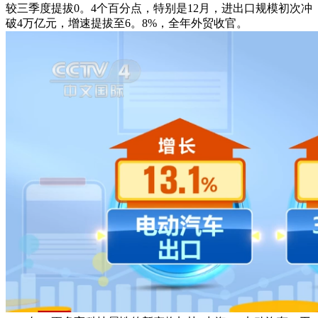
较三季度提拔0。4个百分点，特别是12月，进出口规模初次冲
破4万亿元，增速提拔至6。8%，全年外贸收官。