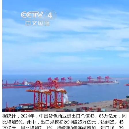
据统计，2024年，中国货色商业进出口总值43。85万亿元，同
比增加5%。此中，出口规模初次冲破25万亿元，达到25。45
万亿元，同比增加7。1%，持续第8年连结增加。进口18。39