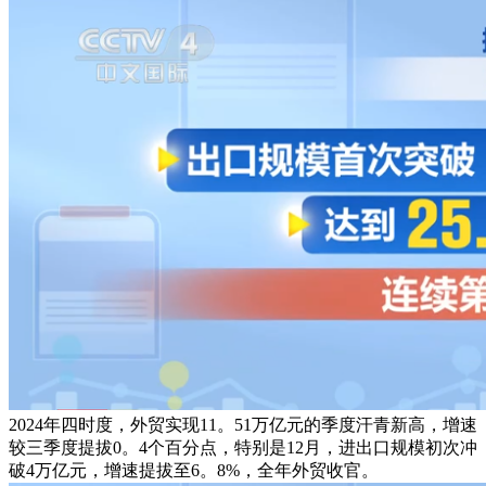
2024年四时度，外贸实现11。51万亿元的季度汗青新高，增速
较三季度提拔0。4个百分点，特别是12月，进出口规模初次冲
破4万亿元，增速提拔至6。8%，全年外贸收官。