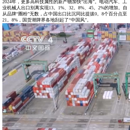
2024年，更多高科技属性的新产物加快“出海”。电动汽车、工
业机械人出口别离实现13。1%、32。8%、45。2%的增加。自
从品牌“圈粉”无数，占中国出口比沉同比提拔0。8个百分点至
21。8%，国货潮牌界各地刮起了“中国风”。