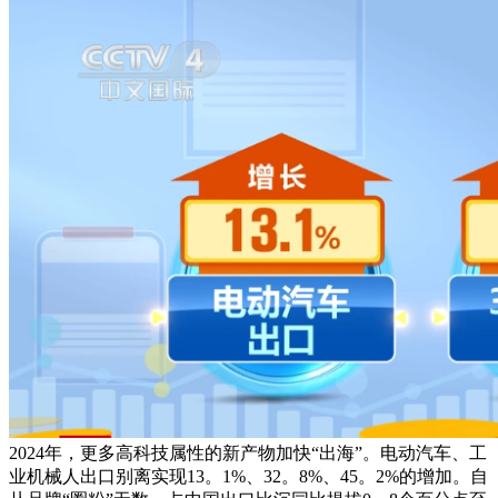
2024年，更多高科技属性的新产物加快“出海”。电动汽车、工
业机械人出口别离实现13。1%、32。8%、45。2%的增加。自