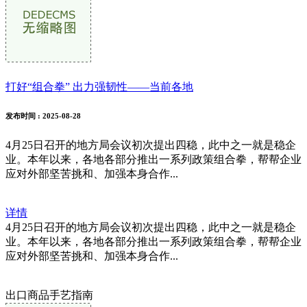
打好“组合拳” 出力强韧性——当前各地
发布时间
: 2025-08-28
4月25日召开的地方局会议初次提出四稳，此中之一就是稳企
业。本年以来，各地各部分推出一系列政策组合拳，帮帮企业
应对外部坚苦挑和、加强本身合作...
详情
4月25日召开的地方局会议初次提出四稳，此中之一就是稳企
业。本年以来，各地各部分推出一系列政策组合拳，帮帮企业
应对外部坚苦挑和、加强本身合作...
出口商品手艺指南