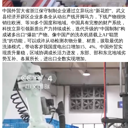
中国外贸大省浙江保守制制企业通过立异玩出“新花腔”。武义
县经济开辟区企业多条全从动出产线开脚马力，下线产物很快
销往欧洲、等30多个国度和地域。中国具有完整的财产系统，
科技立异引领新质出产力持续成长，迭代升级的“中国制制”构
成诸多出口“爆款”产物。像中国产的洗衣机搭载上AI“聪慧
洗”的功能，可以或许从动检测衣物分量、材质，拔取最优的
洗涤模式，带动客岁我国度电出口增加15。4%。中国外贸实
现质升量稳，区域协调成长活力迸发，东部、部和东北地域劣
势互补、各展所长，进出口全数实现增加。