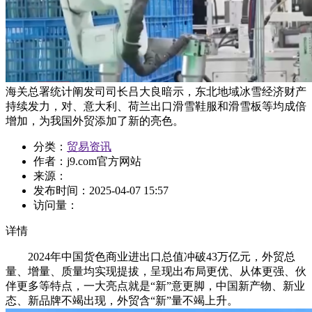
海关总署统计阐发司司长吕大良暗示，东北地域冰雪经济财产
持续发力，对、意大利、荷兰出口滑雪鞋服和滑雪板等均成倍
增加，为我国外贸添加了新的亮色。
分类：
贸易资讯
作者：
j9.com官方网站
来源：
发布时间：
2025-04-07 15:57
访问量：
详情
2024年中国货色商业进出口总值冲破43万亿元，外贸总
量、增量、质量均实现提拔，呈现出布局更优、从体更强、伙
伴更多等特点，一大亮点就是“新”意更脚，中国新产物、新业
态、新品牌不竭出现，外贸含“新”量不竭上升。