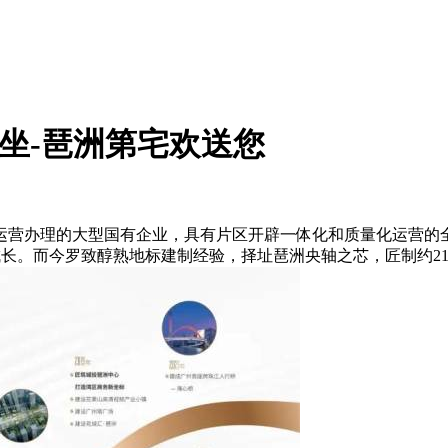
网坐-琶洲第宅欢送您
营办理的大型国有企业，具有片区开辟一体化和质量化运营的全
成长。而今罗致醇熟地标建制经验，择址琶洲央轴之芯，匠制约21