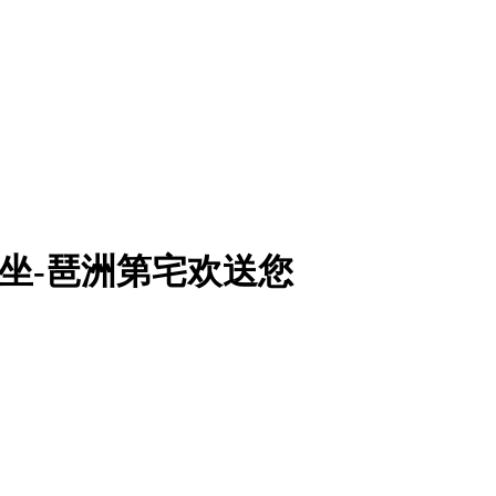
网坐-琶洲第宅欢送您