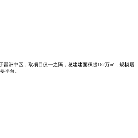
于琶洲中区，取项目仅一之隔，总建建面积超162万㎡，规模居
主要平台。