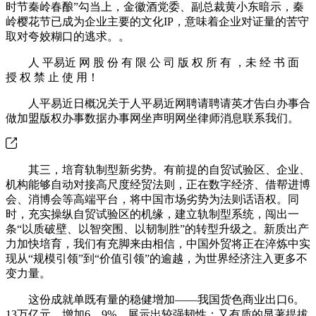
时节秦岭春酿”勾当上，金徽酒党委、副总裁黄小东暗示，秦
岭樱花节已成为企业主要的文化IP，意味着企业对证量的苦守
取对夸姣糊口的逃求。。
人 平易近 网 股 份 有 限 公 司 版 权 所 有 ，未 经 书 面
授 权 禁 止 使 用！
人平易近日概况关于人平易近网聘请聘请英才告白办事合
做加盟版权办事数据办事网坐声明网坐律师消息联系我们。
其三，培育轨制型新劣势。有前提的自贸试验区、企业、
机构能够自动对接高尺度经贸法则，正在数字经济、借帮进博
会、消博会等高端平台，将中国市场劣势为法则话语权。同
时，充实操纵自贸试验区的机缘，建立轨制型系统，闯出一
条“以质破壁、以智突围、以韧制胜”的转型升级之。新质出产
力加快培育，我们有充脚来由相信，中国外贸将正在淬炼中实
现从“规模引领”到“价值引领”的逾越，为世界经济注入更多不
变力量。
这份成就单既有量的稳健增加——我国货色商业出口6。
13万亿元、增加6。9%，展示出较强韧性；又有质的显著提拔