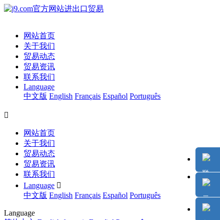
网站首页
关于我们
贸易动态
贸易资讯
联系我们
Language
中文版
English
Français
Español
Português

网站首页
关于我们
贸易动态
贸易资讯
联系我们
Language

中文版
English
Français
Español
Português
Language