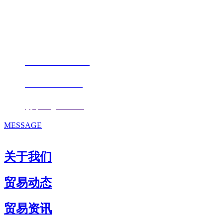
地址：福建省福州市仓山区仓山科技园金浦路6号福尔生物产业生态园
邮编：350000
电话：
+86-0591-88206612
手机：
+86 17853667672
邮箱：
fjqiquan@163.com
MESSAGE
关于我们
贸易动态
贸易资讯