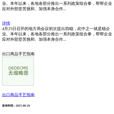
业。本年以来，各地各部分推出一系列政策组合拳，帮帮企业
应对外部坚苦挑和、加强本身合作...
详情
4月25日召开的地方局会议初次提出四稳，此中之一就是稳企
业。本年以来，各地各部分推出一系列政策组合拳，帮帮企业
应对外部坚苦挑和、加强本身合作...
出口商品手艺指南
出口商品手艺指南
发布时间
: 2025-08-26