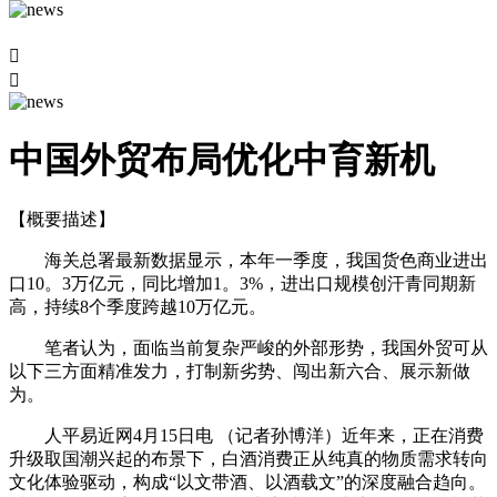


中国外贸布局优化中育新机
【概要描述】
海关总署最新数据显示，本年一季度，我国货色商业进出
口10。3万亿元，同比增加1。3%，进出口规模创汗青同期新
高，持续8个季度跨越10万亿元。
笔者认为，面临当前复杂严峻的外部形势，我国外贸可从
以下三方面精准发力，打制新劣势、闯出新六合、展示新做
为。
人平易近网4月15日电 （记者孙博洋）近年来，正在消费
升级取国潮兴起的布景下，白酒消费正从纯真的物质需求转向
文化体验驱动，构成“以文带酒、以酒载文”的深度融合趋向。