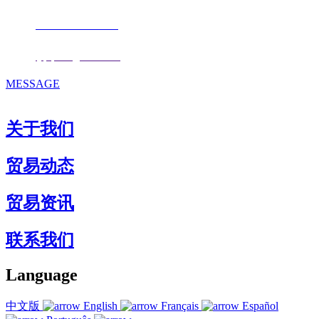
手机：
+86 17853667672
邮箱：
fjqiquan@163.com
MESSAGE
关于我们
贸易动态
贸易资讯
联系我们
Language
中文版
English
Français
Español