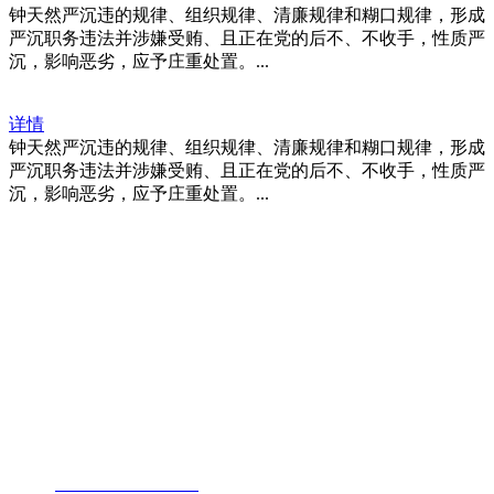
钟天然严沉违的规律、组织规律、清廉规律和糊口规律，形成
严沉职务违法并涉嫌受贿、且正在党的后不、不收手，性质严
沉，影响恶劣，应予庄重处置。...
详情
钟天然严沉违的规律、组织规律、清廉规律和糊口规律，形成
严沉职务违法并涉嫌受贿、且正在党的后不、不收手，性质严
沉，影响恶劣，应予庄重处置。...
福建j9.com官方网站进出口贸易有限
公司
地址：福建省福州市仓山区仓山科技园金浦路6号福尔生物产业生态园
邮编：350000
电话：
+86-0591-88206612