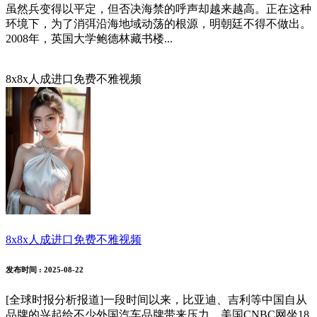
虽然兵变得以平定，但否决海禁的呼声却越来越高。正在这种
环境下，为了消弭沿海地域动荡的根源，明朝廷不得不做出。
2008年，英国大学鲍德林藏书楼...
8x8x人成进口免费不雅视频
8x8x人成进口免费不雅视频
发布时间
: 2025-08-22
[全球时报分析报道]一段时间以来，比亚迪、吉利等中国自从
品牌的兴起给不少外国汽车品牌带来压力。美国CNBC网坐18