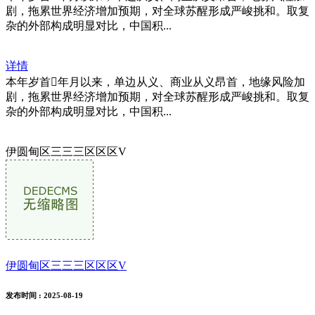
剧，拖累世界经济增加预期，对全球苏醒形成严峻挑和。取复
杂的外部构成明显对比，中国积...
详情
本年岁首年月以来，单边从义、商业从义昂首，地缘风险加
剧，拖累世界经济增加预期，对全球苏醒形成严峻挑和。取复
杂的外部构成明显对比，中国积...
伊圆甸区三三三区区区V
伊圆甸区三三三区区区V
发布时间
: 2025-08-19