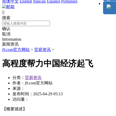
简体中文
English
français
Español
Português

搜索
确认
取消
Information
新闻资讯
j9.com官方网站
>
贸易资讯
>
高程度帮力中国经济起飞
分类：
贸易资讯
作者：
j9.com官方网站
来源：
发布时间：
2025-04-29 05:13
访问量：
【概要描述】