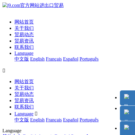
网站首页
关于我们
贸易动态
贸易资讯
联系我们
Language
中文版
English
Français
Español
Português

网站首页
关于我们
贸易动态
贸易资讯
联系我们
Language

中文版
English
Français
Español
Português
Language