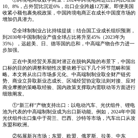
10。8%，占外贸比沉近6%，出口企业跨越12万家。即便美国
收紧小额包裹免税政策，中国跨境电商正在成长中国度市场的
增加仍具潜力。
②全球制制业占比持续提拔：结合国工业成长组织预测，
到2030年中国制制业产值全球占比将升至45%（2023年为
35%），远超美、日、德等国的总和，中高端产物合作力进一
步加强。
正在中美经贸关系面对潜正在脱钩风险的布景下，中国出
口标的目的的调整和韧性次要依赖于以下几个环节范畴和策
略。本文将从出口市场多元化、中高端制制业取全财产链劣
势、商业立异取新业态成长、区域经贸协定取法则对接、应对
商业摩擦的策略取经验、国内政策支撑取内需联动等方面进行
细致阐发。
①“新三样”产物支持出口：以电动汽车、光伏组件、锂电
池为代表的中高端制制业成为出口新动能。例如，2024年中国
光伏组件出口集中于荷兰、巴西、沙特等市场，汽车出口从攻
东盟和欧洲。
②拓展新兴市场：东盟、欧盟、俄罗斯、拉美、中东