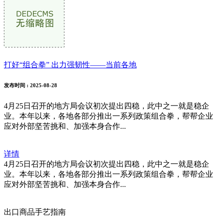
打好“组合拳” 出力强韧性——当前各地
发布时间
: 2025-08-28
4月25日召开的地方局会议初次提出四稳，此中之一就是稳企
业。本年以来，各地各部分推出一系列政策组合拳，帮帮企业
应对外部坚苦挑和、加强本身合作...
详情
4月25日召开的地方局会议初次提出四稳，此中之一就是稳企
业。本年以来，各地各部分推出一系列政策组合拳，帮帮企业
应对外部坚苦挑和、加强本身合作...
出口商品手艺指南