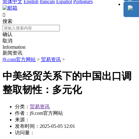
简体中文
English
français
Español
Português

搜索
确认
取消
Information
新闻资讯
j9.com官方网站
>
贸易资讯
>
中美经贸关系下的中国出口调
整取韧性：多元化
分类：
贸易资讯
作者：
j9.com官方网站
来源：
发布时间：
2025-05-05 12:01
访问量：