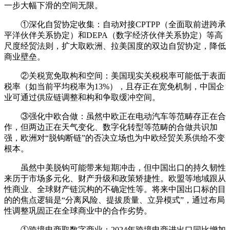
一步大幅下滑的空间无限。
①深化自贸协定收集：自动对接CPTPP（全面取前进跨承
平洋伙伴关系协定）和DEPA（数字经济伙伴关系协定）等高
尺度经贸法则，扩大取欧洲、拉美国度的双边自贸协定，降低
商业壁垒。
②关税宽免取构和空间：美国现实关税税率可能低于表面
税率（如当前平均税率为13%），且存正在宽免机制，中国企
业可通过供应链调整和构和争取缓冲空间。
③强化中欧合做：虽然中欧正在电动汽车等范畴存正在合
作，但两边正在天气变化、数字化转型等范畴的合做共识加
强，欧洲对“脱钩断链”的否决立场也为中欧经贸关系供给不变
根本。
虽然中美脱钩可能带来短期冲击，但中国出口的持久韧性
来历于市场多元化、财产升级和政策矫捷性。欧盟等地域跟从
性商业、全球财产链沉构的不确定性等。将来中国出口标的目
的的焦点逻辑是“分离风险、提拔质量、立异模式”，通过布局
性调整巩固正在全球商业中的合作劣势。
①跨境电商取数字商业：2024年跨境电商进出口同比增加