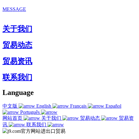
MESSAGE
关于我们
贸易动态
贸易资讯
联系我们
Language
中文版
English
Français
Español
Português
网站首页
关于我们
贸易动态
贸易资
讯
联系我们