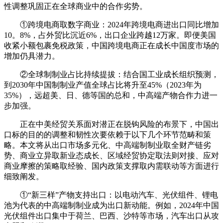
性调整巩固正在全球商业中的合作劣势。
①跨境电商取数字商业：2024年跨境电商进出口同比增加
10。8%，占外贸比沉近6%，出口企业跨越12万家。即便美国
收紧小额包裹免税政策，中国跨境电商正在成长中国度市场的
增加仍具潜力。
②全球制制业占比持续提拔：结合国工业成长组织预测，
到2030年中国制制业产值全球占比将升至45%（2023年为
35%），远超美、日、德等国的总和，中高端产物合作力进一
步加强。
正在中美经贸关系面对潜正在脱钩风险的布景下，中国出
口标的目的的调整和韧性次要依赖于以下几个环节范畴和策
略。本文将从出口市场多元化、中高端制制业取全财产链劣
势、商业立异取新业态成长、区域经贸协定取法则对接、应对
商业摩擦的策略取经验、国内政策支撑取内需联动等方面进行
细致阐发。
①“新三样”产物支持出口：以电动汽车、光伏组件、锂电
池为代表的中高端制制业成为出口新动能。例如，2024年中国
光伏组件出口集中于荷兰、巴西、沙特等市场，汽车出口从攻