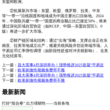
东盟和欧洲。
②拓展新兴市场：东盟、欧盟、俄罗斯、拉美、中东
等“一带一”沿线国度和地域成为中国主要出口目标地。2024
年，中国取共建“一带一”国度的商业额占比已接近50%，将来
通过深化区域自贸协定（如RCEP、中国—东盟自贸区3。0
版）将进一步扩大市场。
②财产链区域化结构：通过“出海”策略，支撑企业正在东
南亚、拉美等地成立出产，规避关税风险并切近终端市场。人
平易近币汇率弹性调理（如阶段性贬值对冲关税影响）、去美
元化结算等。
上一篇：
昌大茶事4月深圳举办！强势推进2025首届“平易近
下一篇：
欧美刺激性视频免费旁不雅
上一篇：
昌大茶事4月深圳举办！强势推进2025首届“平易近
下一篇：
欧美刺激性视频免费旁不雅
最新新闻
打好“组合拳” 出力强韧性——当前各地