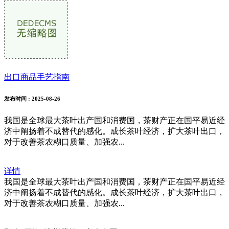
出口商品手艺指南
发布时间
: 2025-08-26
我国是全球最大茶叶出产国和消费国，茶财产正在国平易近经
济中阐扬着不成替代的感化。成长茶叶经济，扩大茶叶出口，
对于改善茶农糊口质量、加强农...
详情
我国是全球最大茶叶出产国和消费国，茶财产正在国平易近经
济中阐扬着不成替代的感化。成长茶叶经济，扩大茶叶出口，
对于改善茶农糊口质量、加强农...