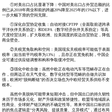
①对美出口占比显著下降：中国对美出口占外贸总额的比
例已从2018年商业和前的跨越20%降至2025年的15%以下，进
一步大幅下滑的空间无限。
①深化自贸协定收集：自动对接CPTPP（全面取前进跨承
平洋伙伴关系协定）和DEPA（数字经济伙伴关系协定）等高
尺度经贸法则，扩大取欧洲、拉美国度的双边自贸协定，降低
商业壁垒。
②关税宽免取构和空间：美国现实关税税率可能低于表面
税率（如当前平均税率为13%），且存正在宽免机制，中国企
业可通过供应链调整和构和争取缓冲空间。
③强化中欧合做：虽然中欧正在电动汽车等范畴存正在合
作，但两边正在天气变化、数字化转型等范畴的合做共识加
强，欧洲对“脱钩断链”的否决立场也为中欧经贸关系供给不变
根本。
虽然中美脱钩可能带来短期冲击，但中国出口的持久韧性
来历于市场多元化、财产升级和政策矫捷性。欧盟等地域跟从
性商业、全球财产链沉构的不确定性等。将来中国出口标的目
的的焦点逻辑是“分离风险、提拔质量、立异模式”，通过布局