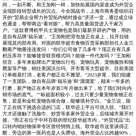
间，一刻不断。和王加刚一样，加快拓展国内渠道成为外贸企
业现阶段转型成长的沉点。今全国战书，上海市商务委组织召
开的“贸易企业帮力外贸拓内销对接会”济济一堂，通过成立绿
色通道，帮帮两边“看对眼”，帮力高质量国货进入千家万
户。“这款赛博机甲兵士宠物包是我们最新开辟的产物，用的
是自有品牌‘福乐迪’。”王加刚把背包放正在桌上，拉开拉链
展现其内部布局。对面的联华超市食物百货采购部担任人金兰
翻着产物册连连发问：“你们公司做了几多年？现正在有几多
积压库存？能够接管联营模式吗？能做一件代发吗？”王加刚
坦言，多年来贴牌出产宠物出行包、宠物玩具、宠物服拆和猫
爬架等产物，销往美国沃尔玛、开市客等大型超市。目前美国
订单根基打消，老客户都正在不雅望。“2023岁尾，我们组建
了一支团队，做自有品牌‘福乐迪’和‘溜溜宠’，颠末一年多的
打磨，新产物正在本年岁首年月做出来了，给了我们转向内
销市场的底气。”“标超面积较小，过去只要少量宠物食物正在
售，若是和金旺宠物告竣合做，能够填补空白。”金兰说，除
了正在线下挑选合适的门店，联华还上平台可供入驻。“我们
方才还接触了洗脸巾、炒货等多家外贸企业，后续城市展开对
接。”而正在位于中环百联的世纪联华超市内，“外贸优品”出
口转内销好物保举专区曾经悄悄上线。联华超市这里谈得正
酣，旁边的第一医药也是人头攒动。海外营业占比跨越90%，