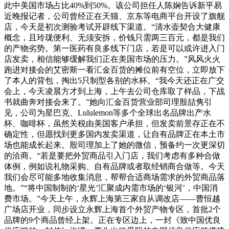
此中美国市场占比40%到50%。该公司担任人陈娴告诉新平易
近晚报记者，公司曾经正在天猫、京东等电商平台开设了旗舰
店，今天是初次测验考试开辟线下渠道。“清水壶契合大健康
概念，且玲珑便利、无须安拆，价钱只需两三百元，都是我们
的产物劣势。第一医药有良多线下门店，若是可以或许进入门
店发卖，相信能够缓解我们正在美国市场的压力。”风风火火
跑进对接会的艾密斯一看汇金百货的摊位前有空位，立即放下
了本人的背包，掏出5只制型各别的水杯。“我今天还正在广交
会上，今天凌晨方才到上海，上午去公司仓库取了样品，下战
书就曲奔对接会来了。”她向汇金百货营业部司理殷喆隽引
见，公司为星巴克、Lululemon等多个全球出名品牌出产水
杯、咖啡杯，虽然关税由美国客户承担，但发卖前景存正在不
确定性，但愿找到更多国内发卖渠道，让自有品牌正在本土市
场也能成长起来。殷司理加上了她的微信，预备约一次更深切
的洽商。“若是要把外贸商品引入门店，我们考虑有多种合做
体例，例如说礼物采购、自有品牌或者取经销商合做等。今天
我们会尽可能多地收集消息，帮帮合适商场需求的外贸商品落
地。”“将中国制制的‘星光’汇聚成内需市场的‘银河’，中国消
费市场。”今天上午，永辉上海第三家自从调改店——曹恒越
广场店开业，同步设立永辉上海首个外贸产物专区，首批2个
品牌的9个商品曾经上架。正在专区边上，一封《致中国优良