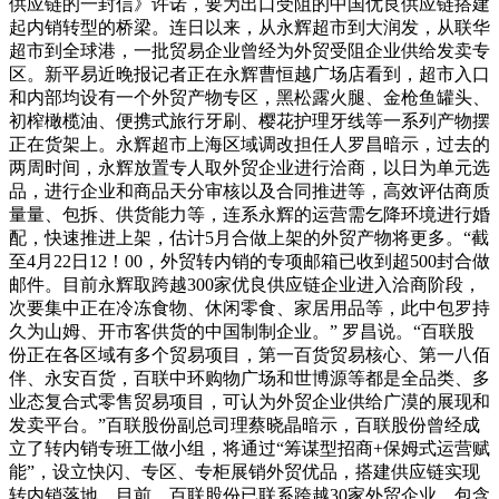
供应链的一封信》许诺，要为出口受阻的中国优良供应链搭建
起内销转型的桥梁。连日以来，从永辉超市到大润发，从联华
超市到全球港，一批贸易企业曾经为外贸受阻企业供给发卖专
区。新平易近晚报记者正在永辉曹恒越广场店看到，超市入口
和内部均设有一个外贸产物专区，黑松露火腿、金枪鱼罐头、
初榨橄榄油、便携式旅行牙刷、樱花护理牙线等一系列产物摆
正在货架上。永辉超市上海区域调改担任人罗昌暗示，过去的
两周时间，永辉放置专人取外贸企业进行洽商，以日为单元选
品，进行企业和商品天分审核以及合同推进等，高效评估商质
量量、包拆、供货能力等，连系永辉的运营需乞降环境进行婚
配，快速推进上架，估计5月合做上架的外贸产物将更多。“截
至4月22日12！00，外贸转内销的专项邮箱已收到超500封合做
邮件。目前永辉取跨越300家优良供应链企业进入洽商阶段，
次要集中正在冷冻食物、休闲零食、家居用品等，此中包罗持
久为山姆、开市客供货的中国制制企业。” 罗昌说。“百联股
份正在各区域有多个贸易项目，第一百货贸易核心、第一八佰
伴、永安百货，百联中环购物广场和世博源等都是全品类、多
业态复合式零售贸易项目，可认为外贸企业供给广漠的展现和
发卖平台。”百联股份副总司理蔡晓晶暗示，百联股份曾经成
立了转内销专班工做小组，将通过“筹谋型招商+保姆式运营赋
能”，设立快闪、专区、专柜展销外贸优品，搭建供应链实现
转内销落地。目前，百联股份已联系跨越30家外贸企业，包含