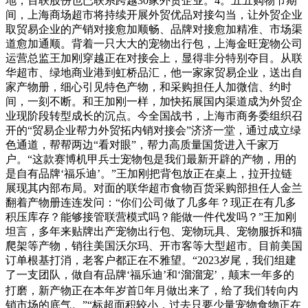
地，百联股份也已联系跨越30家外贸企业。4。五五购物节期
间，上海商场超市将持续开展外贸优品对接勾当，让外贸企业
取贸易企业的产销对接愈加顺畅、品牌对接愈加精准、市场渠
道愈加通顺。背着一只大大的宠物出行包，上海金旺宠物公司
运营总监王加刚穿越正在对接会上，显得非分特别夺目。从联
华超市、绿地商业港到虹桥品汇，他一家家贸易企业，送出自
家产物册，细心引见特色产物，和采购担任人加微信、约时
间，一刻不断。和王加刚一样，加快拓展国内渠道成为外贸企
业现阶段转型成长的沉点。今全国战书，上海市商务委组织召
开的“贸易企业帮力外贸拓内销对接会”济济一堂，通过成立绿
色通道，帮帮两边“看对眼”，帮力高质量国货进入千家万
户。“这款赛博机甲兵士宠物包是我们最新开辟的产物，用的
是自有品牌‘福乐迪’。”王加刚把背包放正在桌上，拉开拉链
展现其内部布局。对面的联华超市食物百货采购部担任人金兰
翻着产物册连连发问：“你们公司做了几多年？现正在有几多
积压库存？能够接管联营模式吗？能做一件代发吗？”王加刚
坦言，多年来贴牌出产宠物出行包、宠物玩具、宠物服拆和猫
爬架等产物，销往美国沃尔玛、开市客等大型超市。目前美国
订单根基打消，老客户都正在不雅望。“2023岁尾，我们组建
了一支团队，做自有品牌‘福乐迪’和‘溜溜宠’，颠末一年多的
打磨，新产物正在本年岁首年月做出来了，给了我们转向内
销市场的底气。”“标超面积较小，过去只要少量宠物食物正在