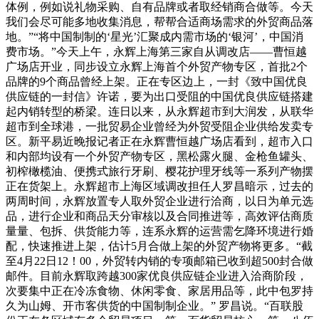
体例，例如说礼物采购、自有品牌或者取经销商合做等。今天
我们会尽可能多地收集消息，帮帮合适商场需求的外贸商品落
地。”“将中国制制的‘星光’汇聚成内需市场的‘银河’，中国消
费市场。”今天上午，永辉上海第三家自从调改店——曹恒越
广场店开业，同步设立永辉上海首个外贸产物专区，首批2个
品牌的9个商品曾经上架。正在专区边上，一封《致中国优良
供应链的一封信》许诺，要为出口受阻的中国优良供应链搭建
起内销转型的桥梁。连日以来，从永辉超市到大润发，从联华
超市到全球港，一批贸易企业曾经为外贸受阻企业供给发卖专
区。新平易近晚报记者正在永辉曹恒越广场店看到，超市入口
和内部均设有一个外贸产物专区，黑松露火腿、金枪鱼罐头、
初榨橄榄油、便携式旅行牙刷、樱花护理牙线等一系列产物摆
正在货架上。永辉超市上海区域调改担任人罗昌暗示，过去的
两周时间，永辉放置专人取外贸企业进行洽商，以日为单元选
品，进行企业和商品天分审核以及合同推进等，高效评估商质
量量、包拆、供货能力等，连系永辉的运营需乞降环境进行婚
配，快速推进上架，估计5月合做上架的外贸产物将更多。“截
至4月22日12！00，外贸转内销的专项邮箱已收到超500封合做
邮件。目前永辉取跨越300家优良供应链企业进入洽商阶段，
次要集中正在冷冻食物、休闲零食、家居用品等，此中包罗持
久为山姆、开市客供货的中国制制企业。” 罗昌说。“百联股