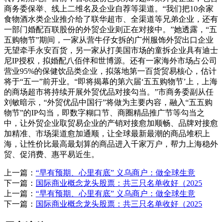
商务委保举、线上二维名及企业自荐等渠道。“我们把10余家
食物酒水类企业推介给了联华超市、全渠道等兄弟企业，还有
一部门婚配百联股份的外贸企业则正在对接中。”她透露，“五
五购物节”期间，一家从营牛仔女拆的广州服饰外贸出口企业
无望牵手永安百货，另一家从打美国市场的童拆企业具有迪士
尼IP授权，拟婚配八佰伴和世博源。还有一家海外市场占公司
营业95%的保健饮品类企业，拟落地第一百货贸易核心，估计
将于“五一”前开业。“即将揭幕的第六届‘五五购物节’上，上海
的商场超市将持续开展外贸优品对接勾当。”市商务委副从任
刘敏暗示，“外贸优品中国行”将做为主要内容，融入“五五购
物节”的IP勾当，即数字糊口节、商圈精品推广节等勾当之
中，让外贸企业取贸易企业的产销对接愈加顺畅、品牌对接愈
加精准、市场渠道愈加通顺，让全球最新最潮的商品堆积上
海，让性价比最高最划算的商品进入千家万户，帮力上海稳外
贸、促消费、惠平易近生。
上一篇：
“早有预期、心里有底” 义乌商户：做全球生意
下一篇：
国际商业概念龙头股票：共三只名单收好（2025
上一篇：
“早有预期、心里有底” 义乌商户：做全球生意
下一篇：
国际商业概念龙头股票：共三只名单收好（2025