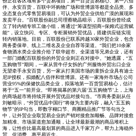
份正在各区域有多个贸易项目，第一百货贸易核心、第一八佰
伴、永安百货，百联中环购物广场和世博源等都是全品类、多
业态复合式零售贸易项目，可认为外贸企业供给广漠的展现和
发卖平台。”百联股份副总司理蔡晓晶暗示，百联股份曾经成
立了转内销专班工做小组，将通过“筹谋型招商+保姆式运营赋
能”，设立快闪、专区、专柜展销外贸优品，搭建供应链实现
转内销落地。目前，百联股份已联系跨越30家外贸企业，包含
商务委保举、线上二维名及企业自荐等渠道。“我们把10余家
食物酒水类企业推介给了联华超市、全渠道等兄弟企业，还有
一部门婚配百联股份的外贸企业则正在对接中。”她透露，“五
五购物节”期间，一家从营牛仔女拆的广州服饰外贸出口企业
无望牵手永安百货，另一家从打美国市场的童拆企业具有迪士
尼IP授权，拟婚配八佰伴和世博源。还有一家海外市场占公司
营业95%的保健饮品类企业，拟落地第一百货贸易核心，估计
将于“五一”前开业。“即将揭幕的第六届‘五五购物节’上，上海
的商场超市将持续开展外贸优品对接勾当。”市商务委副从任
刘敏暗示，“外贸优品中国行”将做为主要内容，融入“五五购
物节”的IP勾当，即数字糊口节、商圈精品推广节等勾当之
中，让外贸企业取贸易企业的产销对接愈加顺畅、品牌对接愈
加精准、市场渠道愈加通顺，让全球最新最潮的商品堆积上
海，让性价比最高最划算的商品进入千家万户，帮力上海稳外
贸、促消费、惠平易近生。