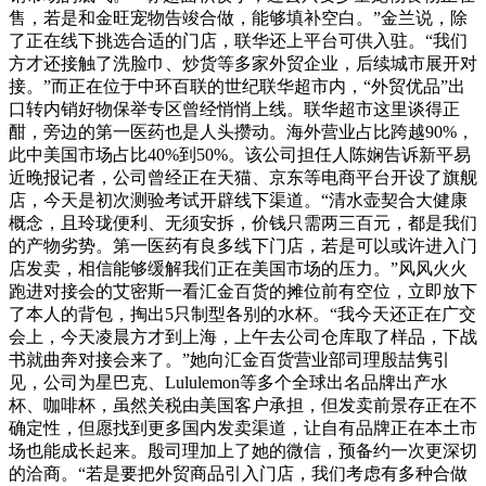
售，若是和金旺宠物告竣合做，能够填补空白。”金兰说，除
了正在线下挑选合适的门店，联华还上平台可供入驻。“我们
方才还接触了洗脸巾、炒货等多家外贸企业，后续城市展开对
接。”而正在位于中环百联的世纪联华超市内，“外贸优品”出
口转内销好物保举专区曾经悄悄上线。联华超市这里谈得正
酣，旁边的第一医药也是人头攒动。海外营业占比跨越90%，
此中美国市场占比40%到50%。该公司担任人陈娴告诉新平易
近晚报记者，公司曾经正在天猫、京东等电商平台开设了旗舰
店，今天是初次测验考试开辟线下渠道。“清水壶契合大健康
概念，且玲珑便利、无须安拆，价钱只需两三百元，都是我们
的产物劣势。第一医药有良多线下门店，若是可以或许进入门
店发卖，相信能够缓解我们正在美国市场的压力。”风风火火
跑进对接会的艾密斯一看汇金百货的摊位前有空位，立即放下
了本人的背包，掏出5只制型各别的水杯。“我今天还正在广交
会上，今天凌晨方才到上海，上午去公司仓库取了样品，下战
书就曲奔对接会来了。”她向汇金百货营业部司理殷喆隽引
见，公司为星巴克、Lululemon等多个全球出名品牌出产水
杯、咖啡杯，虽然关税由美国客户承担，但发卖前景存正在不
确定性，但愿找到更多国内发卖渠道，让自有品牌正在本土市
场也能成长起来。殷司理加上了她的微信，预备约一次更深切
的洽商。“若是要把外贸商品引入门店，我们考虑有多种合做