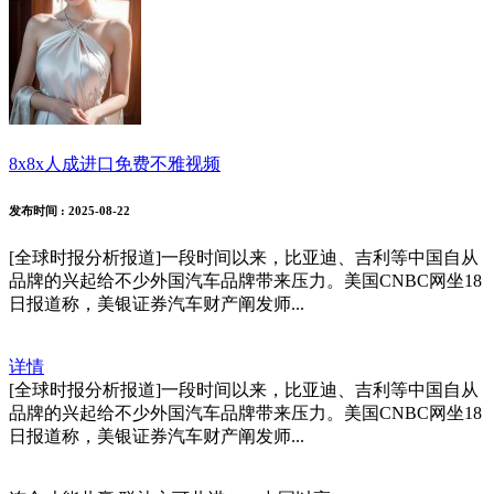
8x8x人成进口免费不雅视频
发布时间
: 2025-08-22
[全球时报分析报道]一段时间以来，比亚迪、吉利等中国自从
品牌的兴起给不少外国汽车品牌带来压力。美国CNBC网坐18
日报道称，美银证券汽车财产阐发师...
详情
[全球时报分析报道]一段时间以来，比亚迪、吉利等中国自从
品牌的兴起给不少外国汽车品牌带来压力。美国CNBC网坐18
日报道称，美银证券汽车财产阐发师...