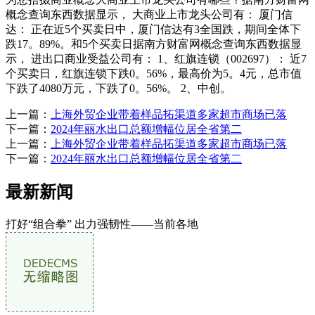
概念查询东西数据显示， 大商业上市龙头公司有： 厦门信
达： 正在近5个买卖日中，厦门信达有3全国跌，期间全体下
跌17。89%。和5个买卖日据南方财富网概念查询东西数据显
示， 进出口商业受益公司有： 1、红旗连锁（002697）： 近7
个买卖日，红旗连锁下跌0。56%，最高价为5。4元，总市值
下跌了4080万元，下跌了0。56%。 2、中创。
上一篇：
上海外贸企业带着样品拓渠道多家超市商场已落
下一篇：
2024年丽水出口总额增幅位居全省第二
上一篇：
上海外贸企业带着样品拓渠道多家超市商场已落
下一篇：
2024年丽水出口总额增幅位居全省第二
最新新闻
打好“组合拳” 出力强韧性——当前各地