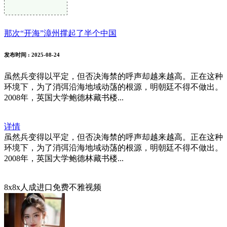
那次“开海”漳州撑起了半个中国
发布时间
: 2025-08-24
虽然兵变得以平定，但否决海禁的呼声却越来越高。正在这种
环境下，为了消弭沿海地域动荡的根源，明朝廷不得不做出。
2008年，英国大学鲍德林藏书楼...
详情
虽然兵变得以平定，但否决海禁的呼声却越来越高。正在这种
环境下，为了消弭沿海地域动荡的根源，明朝廷不得不做出。
2008年，英国大学鲍德林藏书楼...
8x8x人成进口免费不雅视频