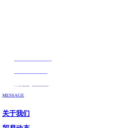
福建j9.com官方网站进出口贸易有限
公司
地址：福建省福州市仓山区仓山科技园金浦路6号福尔生物产业生态园
邮编：350000
电话：
+86-0591-88206612
手机：
+86 17853667672
邮箱：
fjqiquan@163.com
MESSAGE
关于我们