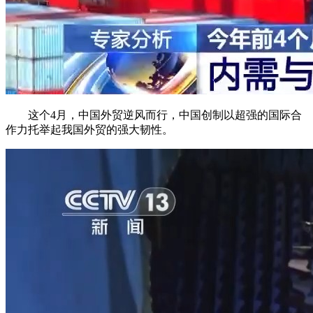
这个4月，中国外贸逆风而行，中国创制以超强的国际合
作力托举起我国外贸的强大韧性。