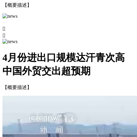
【概要描述】


4月份进出口规模达汗青次高
中国外贸交出超预期
【概要描述】