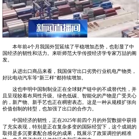
本年前4个月我国外贸延续了平稳增加态势，也彰显了中
国经济的韧性和活力。来听师范大学传授经济学专家万喆的阐
发。
从进出口商品来看，我国保守出口劣势行业机电产物类，
好比电动汽车等“新三样”都持续增加。
这也申明中国制制业正在全球财产链中的不成替代性，并
且呈现较着布局性升级。绿色低碳、智能化的产物是广受关心
的，新产物、新手艺也正在稠密表态。这是一种从规模扩张向
价值创制的转型，也加强了出口的合作力。
中国经济的韧性，正在2025年前四个月的外贸数据中获得
了充实表现，特别是正在复杂多变的国际经贸下，这个成就的
取得是多沉要素配合感化的成果，既展示了政策调控的精准