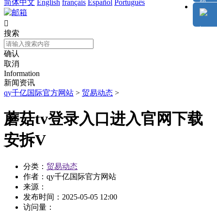
简体中文
English
français
Español
Português

搜索
确认
取消
Information
新闻资讯
qy千亿国际官方网站
>
贸易动态
>
蘑菇tv登录入口进入官网下载
安拆V
分类：
贸易动态
作者：
qy千亿国际官方网站
来源：
发布时间：
2025-05-05 12:00
访问量：