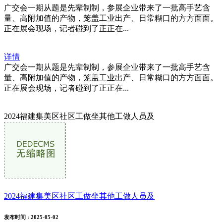
广交会一期从题是先辈制制，参展企业带来了一批高手艺含
量、高附加值的产物，笼盖工业出产、日常糊口的方方面面。
正在展会现场，记者碰到了正正在...
详情
广交会一期从题是先辈制制，参展企业带来了一批高手艺含
量、高附加值的产物，笼盖工业出产、日常糊口的方方面面。
正在展会现场，记者碰到了正正在...
2024福建集美区社区工做坐其他工做人员及
2024福建集美区社区工做坐其他工做人员及
发布时间
: 2025-05-02