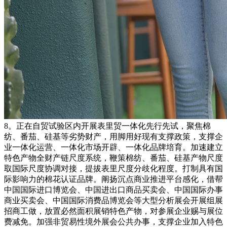
8。正在自贸试验区内开展表里贸一体化先行先试，聚焦棉
纺、番茄、硅基等劣势财产，用脚用好现有支撑政策，支撑企
业一体化运营、一体化市场开辟、一体化品牌培育。加速建立
特色产物全财产链尺度系统，鞭策棉纺、番茄、硅基产物尺度
取国际尺度协调对接，提拔表里尺度分歧化程度。打制具有国
际影响力的棉花认证品牌。阐扬沉点商业推进平台感化，借帮
中国国际进口博览会、中国进出口商品买卖会、中国国际办事
商业买卖会、中国国际消费品博览会等大型分析展会开展组展
招商工做，放置必然面积展销特色产物，对参展企业赐与展位
费减免。加强非贸易性境外展会公共办事，支撑企业加入特色