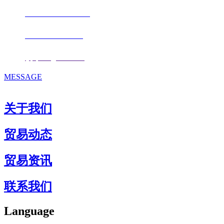
电话：
+86-0591-88206612
手机：
+86 17853667672
邮箱：
fjqiquan@163.com
MESSAGE
关于我们
贸易动态
贸易资讯
联系我们
Language