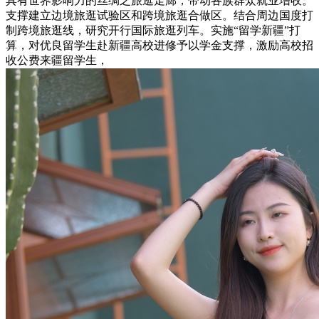
具有世界影响力的丝绸之旅逛走廊，带动各族群众就业增收。
支撑建立边境旅逛试验区和跨境旅逛合做区。结合周边国度打
制跨境旅逛线，研究开行国际旅逛列车。实施“留学新疆”打
算，对优良留学生赴新疆高校进修予以学金支撑，激励高校招
收公费来疆留学生，