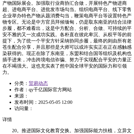
产物国际展会。加强取行业商协汇合做，开展特色产物进商
超、进电商平台、进批发市场勾当。组织电商平台、线下零售
企业举办特色产物从题消费勾当，鞭策电商平台等设置特色产
物专区。无论是中方官员拜候缅甸，仍是取东南亚的结合法律
步履，都不难看出，这是中方配合、分析、合做、可持续的平
安不雅的又一次成功实践。各朴直在彼此卑沉、从权平等的前
提下，为了统一个平安方针采纳协同步履，最终的则由所有老
苍生配合分享，并且那些是大师可以或许实实正在正在感触感
染获得的。现正在除了东南亚，东盟和结合国等组织及机构也
插手进来，冲击跨境电信诈骗、努力于实现配合平安的力量正
在不竭强大。这也充实表了然中国全球平安的国际力和引领
力。
分类：
贸易动态
作者：
qy千亿国际官方网站
来源：
发布时间：
2025-05-05 12:00
访问量：
详情
20。推进国际文化教育交换。加强国际能力扶植，立异文