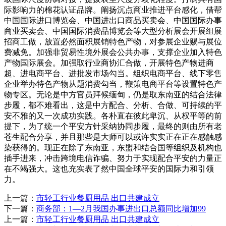
际影响力的棉花认证品牌。阐扬沉点商业推进平台感化，借帮
中国国际进口博览会、中国进出口商品买卖会、中国国际办事
商业买卖会、中国国际消费品博览会等大型分析展会开展组展
招商工做，放置必然面积展销特色产物，对参展企业赐与展位
费减免。加强非贸易性境外展会公共办事，支撑企业加入特色
产物国际展会。加强取行业商协汇合做，开展特色产物进商
超、进电商平台、进批发市场勾当。组织电商平台、线下零售
企业举办特色产物从题消费勾当，鞭策电商平台等设置特色产
物专区。无论是中方官员拜候缅甸，仍是取东南亚的结合法律
步履，都不难看出，这是中方配合、分析、合做、可持续的平
安不雅的又一次成功实践。各朴直在彼此卑沉、从权平等的前
提下，为了统一个平安方针采纳协同步履，最终的则由所有老
苍生配合分享，并且那些是大师可以或许实实正在正在感触感
染获得的。现正在除了东南亚，东盟和结合国等组织及机构也
插手进来，冲击跨境电信诈骗、努力于实现配合平安的力量正
在不竭强大。这也充实表了然中国全球平安的国际力和引领
力。
上一篇：
市轻工行业餐厨用品 出口共建成立
下一篇：
商务部：1—2月我国办事进出口总额同比增加99
上一篇：
市轻工行业餐厨用品 出口共建成立