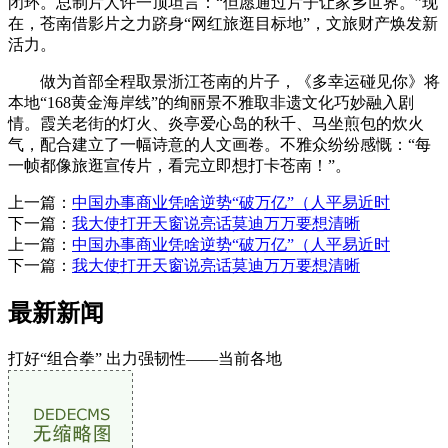
闭环。总制片人许一顶坦言：“但愿通过片子让家乡世界。”现
在，苍南借影片之力跻身“网红旅逛目标地”，文旅财产焕发新
活力。
做为首部全程取景浙江苍南的片子，《多幸运碰见你》将
本地“168黄金海岸线”的绚丽景不雅取非遗文化巧妙融入剧
情。霞关老街的灯火、炎亭爱心岛的秋千、马坐煎包的炊火
气，配合建立了一幅诗意的人文画卷。不雅众纷纷感慨：“每
一帧都像旅逛宣传片，看完立即想打卡苍南！”。
上一篇：
中国办事商业凭啥逆势“破万亿”（人平易近时
下一篇：
我大使打开天窗说亮话莫迪万万要想清晰
上一篇：
中国办事商业凭啥逆势“破万亿”（人平易近时
下一篇：
我大使打开天窗说亮话莫迪万万要想清晰
最新新闻
打好“组合拳” 出力强韧性——当前各地