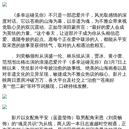
《多幸运碰见你》不只是一部恋爱片子，风光取感情的深
度对话。它以苍南的山海为幕，以非遗为魂，为不雅众带来视
觉取心灵的双沉震动。正如导演田蒙所言：“最好的爱人会成
为英怯的力量。”这个春天，让这部片子成为你从头相信恋
爱、逃随夸姣的起点。愿每个正在爱中跋涉的人，都能从平安
取宋恩的故事里获得怯气，取对的人相遇治愈相互。
、刘奕畅领衔从演盛一伦、林乐炫从演，贾冰、黄小蕾、
范湉湉出格出演的浪漫恋爱片子《多幸运碰见你》自3月7日上
映以来，凭仗影片中夸姣治愈的故事线、绝美的山海画卷以及
对非遗文化的立异呈现，敏捷成为不雅众热议的核心。影片上
映两日票房冲破万万，各大平台及社交上“治愈”“苍南好
美”“想二刷”等环节词频现，口碑持续发酵。
影片以女配角平安（蓝盈莹饰）取男配角宋恩（刘奕畅
饰）的“魂灵共识”为从线，两人因一本日志逾越时空相遇，正