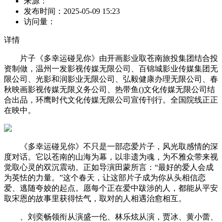
来源：
发布时间：
2025-05-09 15:23
访问量：
详情
片子《多幸运碰见你》由开画影业取苍南旅投集团结合投
资制做，温州一发影视传媒无限公司、百锦城影业传媒集团无
限公司、光影和润影业无限公司、弘毅健康办理无限公司、春
秋映画影视传媒无限义务公司、热带鱼()文化传媒无限公司结
合出品，环鹰时代文化传媒无限公司宣传刊行。全国院线正正
在映中。
《多幸运碰见你》不只是一部恋爱片子，风光取感情的深
度对话。它以苍南的山海为幕，以非遗为魂，为不雅众带来视
觉取心灵的双沉震动。正如导演田蒙所言：“最好的爱人会成
为英怯的力量。”这个春天，让这部片子成为你从头相信恋
爱、逃随夸姣的起点。愿每个正在爱中跋涉的人，都能从平安
取宋恩的故事里获得怯气，取对的人相遇治愈相互。
、刘奕畅领衔从演盛一伦、林乐炫从演，贾冰、黄小蕾、