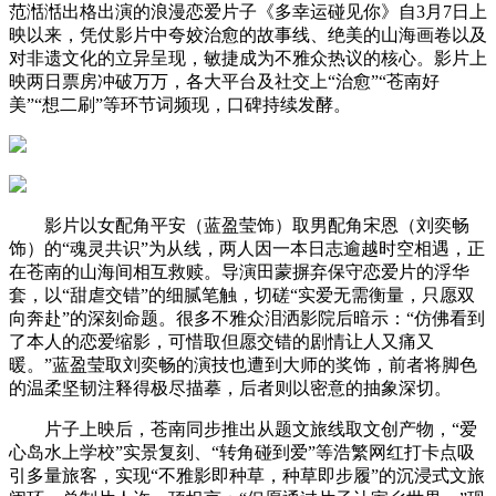
范湉湉出格出演的浪漫恋爱片子《多幸运碰见你》自3月7日上
映以来，凭仗影片中夸姣治愈的故事线、绝美的山海画卷以及
对非遗文化的立异呈现，敏捷成为不雅众热议的核心。影片上
映两日票房冲破万万，各大平台及社交上“治愈”“苍南好
美”“想二刷”等环节词频现，口碑持续发酵。
影片以女配角平安（蓝盈莹饰）取男配角宋恩（刘奕畅
饰）的“魂灵共识”为从线，两人因一本日志逾越时空相遇，正
在苍南的山海间相互救赎。导演田蒙摒弃保守恋爱片的浮华
套，以“甜虐交错”的细腻笔触，切磋“实爱无需衡量，只愿双
向奔赴”的深刻命题。很多不雅众泪洒影院后暗示：“仿佛看到
了本人的恋爱缩影，可惜取但愿交错的剧情让人又痛又
暖。”蓝盈莹取刘奕畅的演技也遭到大师的奖饰，前者将脚色
的温柔坚韧注释得极尽描摹，后者则以密意的抽象深切。
片子上映后，苍南同步推出从题文旅线取文创产物，“爱
心岛水上学校”实景复刻、“转角碰到爱”等浩繁网红打卡点吸
引多量旅客，实现“不雅影即种草，种草即步履”的沉浸式文旅