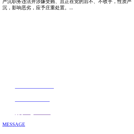
严沉职务违法并涉嫌受贿、且正在党的后不、不收手，性质严
沉，影响恶劣，应予庄重处置。...
福建j9.com官方网站进出口贸易有限
公司
地址：福建省福州市仓山区仓山科技园金浦路6号福尔生物产业生态园
邮编：350000
电话：
+86-0591-88206612
手机：
+86 17853667672
邮箱：
fjqiquan@163.com
MESSAGE