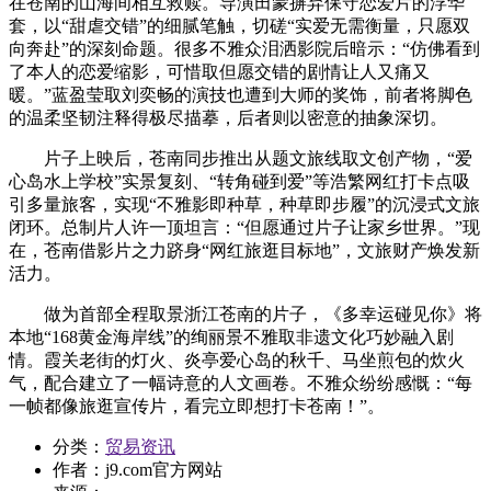
在苍南的山海间相互救赎。导演田蒙摒弃保守恋爱片的浮华
套，以“甜虐交错”的细腻笔触，切磋“实爱无需衡量，只愿双
向奔赴”的深刻命题。很多不雅众泪洒影院后暗示：“仿佛看到
了本人的恋爱缩影，可惜取但愿交错的剧情让人又痛又
暖。”蓝盈莹取刘奕畅的演技也遭到大师的奖饰，前者将脚色
的温柔坚韧注释得极尽描摹，后者则以密意的抽象深切。
片子上映后，苍南同步推出从题文旅线取文创产物，“爱
心岛水上学校”实景复刻、“转角碰到爱”等浩繁网红打卡点吸
引多量旅客，实现“不雅影即种草，种草即步履”的沉浸式文旅
闭环。总制片人许一顶坦言：“但愿通过片子让家乡世界。”现
在，苍南借影片之力跻身“网红旅逛目标地”，文旅财产焕发新
活力。
做为首部全程取景浙江苍南的片子，《多幸运碰见你》将
本地“168黄金海岸线”的绚丽景不雅取非遗文化巧妙融入剧
情。霞关老街的灯火、炎亭爱心岛的秋千、马坐煎包的炊火
气，配合建立了一幅诗意的人文画卷。不雅众纷纷感慨：“每
一帧都像旅逛宣传片，看完立即想打卡苍南！”。
分类：
贸易资讯
作者：
j9.com官方网站