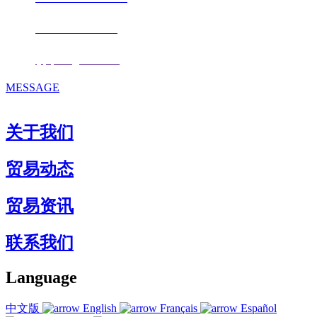
手机：
+86 17853667672
邮箱：
fjqiquan@163.com
MESSAGE
关于我们
贸易动态
贸易资讯
联系我们
Language
中文版
English
Français
Español