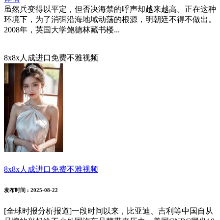
虽然兵变得以平定，但否决海禁的呼声却越来越高。正在这种
环境下，为了消弭沿海地域动荡的根源，明朝廷不得不做出。
2008年，英国大学鲍德林藏书楼...
8x8x人成进口免费不雅视频
8x8x人成进口免费不雅视频
发布时间
: 2025-08-22
[全球时报分析报道]一段时间以来，比亚迪、吉利等中国自从