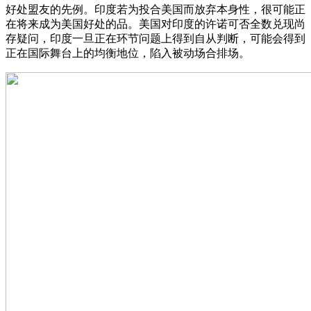
好处盟友的先例。印度若为投合美国而放弃本身性，很可能正
在将来成为美国好处的品。美国对印度的许诺可否全数兑现尚
存疑问，印度一旦正在环节问题上得到自从判断，可能会得到
正在国际舞台上的均衡地位，陷入被动场合排场。