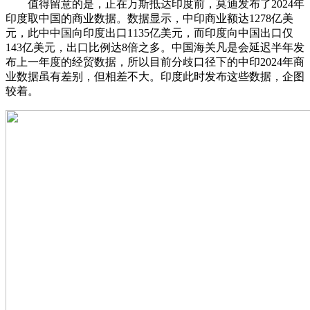
值得留意的是，正在万斯抵达印度前，莫迪发布了2024年
印度取中国的商业数据。数据显示，中印商业额达1278亿美
元，此中中国向印度出口1135亿美元，而印度向中国出口仅
143亿美元，出口比例达8倍之多。中国海关凡是会延迟半年发
布上一年度的经贸数据，所以目前分歧口径下的中印2024年商
业数据虽有差别，但相差不大。印度此时发布这些数据，企图
较着。