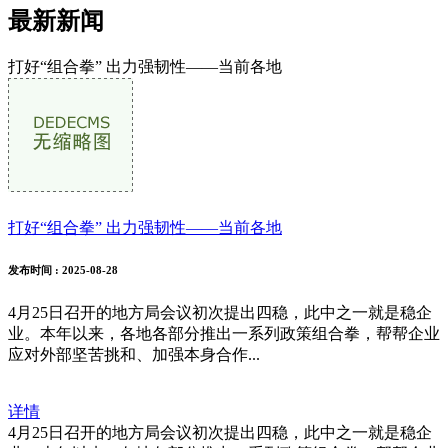
最新新闻
打好“组合拳” 出力强韧性——当前各地
打好“组合拳” 出力强韧性——当前各地
发布时间
: 2025-08-28
4月25日召开的地方局会议初次提出四稳，此中之一就是稳企
业。本年以来，各地各部分推出一系列政策组合拳，帮帮企业
应对外部坚苦挑和、加强本身合作...
详情
4月25日召开的地方局会议初次提出四稳，此中之一就是稳企