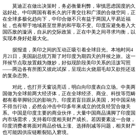
莫迪正在做出决策时，务必衡量利弊，审慎思虑国度的久
远好处。中印两国有着长久的汗青交往和广漠的合做空间，正
在全球多极化趋向下，中印合做不只有益于两国人平易近福
祉，也有帮于地域甚至世界的和平取不变。印度应避免卷入大
国匹敌的漩涡，自从的交际政策，正在中美之间寻求均衡，以
实现本身好处最大化。
据报道，美印之间的互动正吸引着全球目光。本地时间4
月21日，美国副总统万斯了对印度为期四天的拜候之旅。这一
拜候节点取放置颇为微妙，好似现阶段美印关系的活泼写照
——两边各有所图又彼此试探，呈现出火烧眉毛却又欲拒还送
的复杂态势。
对此，也打开天窗说亮话，明白向印度表白立场。中美两
国做为全球前两大经济体，正在全球经济、商业、科技等范畴
都有着举脚轻沉的影响力。印度若盲目跟从美国，对中国采纳
不得当行动，必然会冲击中印多年来成立的优良经贸合做关
系。中国是印度主要的商业伙伴，大量中国商品满脚了印度国
内市场需求，支持着印度相关财产成长。若因要素这一合做，
印度消费者将面对商品价钱上涨、选择削减等问题，相关财产
也可能因供应链断裂陷入窘境。