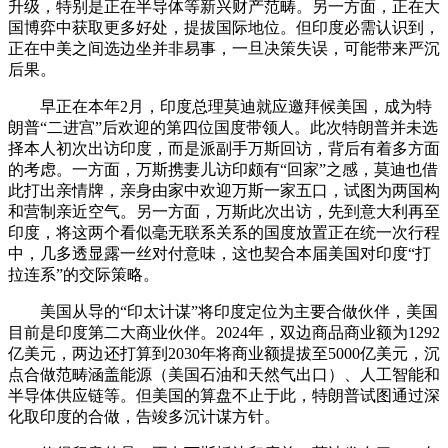
升级，特别是正在半导体等新兴财产范畴。另一方面，正在大
国博弈中获取更多好处，提拔国际地位。但印度必需认识到，
正在中美之间选边坐并非易事，一旦决策失误，可能带来严沉
后果。
早正在本年2月，印度总理莫迪就应邀拜候美国，成为特
朗普“二进宫”后欢迎的第四位国度带领人。此次特朗普并未选
择本人初次出访印度，而是派副手万斯回访，背后有着多方面
的考虑。一方面，万斯携妻儿访印颇有“回家”之感，莫迪也借
此打出亲情牌，亲身由家中欢迎万斯一家五口，试图为两国构
和营制亲近空气。另一方面，万斯此次出访，先到意大利再至
印度，将这两个看似毫无联系关系的国度放置正在统一次行程
中，几多透显露一丝对付意味，这也契合本届美国对印度“打
拉连系”的交际策略。
美国从导的“印太计谋”将印度定位为主要合做伙伴，美国
目前是印度第二大商业伙伴。2024年，双边商品商业额为1292
亿美元，两边还打算到2030年将商业额提拔至5000亿美元，沉
点合做范畴涵盖能源（美国石油和天然气出口）、人工智能和
半导体供应链等。但美国的算盘不止于此，特朗普试图通过深
化取印度的合做，告竣多沉计谋方针。