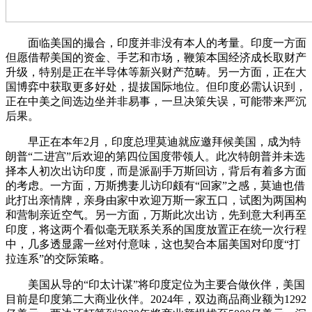
面临美国的撮合，印度并非没有本人的考量。印度一方面
但愿借帮美国的资金、手艺和市场，鞭策本国经济成长取财产
升级，特别是正在半导体等新兴财产范畴。另一方面，正在大
国博弈中获取更多好处，提拔国际地位。但印度必需认识到，
正在中美之间选边坐并非易事，一旦决策失误，可能带来严沉
后果。
早正在本年2月，印度总理莫迪就应邀拜候美国，成为特
朗普“二进宫”后欢迎的第四位国度带领人。此次特朗普并未选
择本人初次出访印度，而是派副手万斯回访，背后有着多方面
的考虑。一方面，万斯携妻儿访印颇有“回家”之感，莫迪也借
此打出亲情牌，亲身由家中欢迎万斯一家五口，试图为两国构
和营制亲近空气。另一方面，万斯此次出访，先到意大利再至
印度，将这两个看似毫无联系关系的国度放置正在统一次行程
中，几多透显露一丝对付意味，这也契合本届美国对印度“打
拉连系”的交际策略。
美国从导的“印太计谋”将印度定位为主要合做伙伴，美国
目前是印度第二大商业伙伴。2024年，双边商品商业额为1292